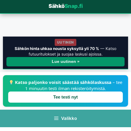
Sähkö
Snap.fi
UUTINEN
Sähkön hinta uhkaa nousta syksyllä yli 70 %
— Katso
futuuritulokset ja suojaa laskusi ajoissa.
Lue uutinen »
Katso paljonko voisit säästää sähkölaskussa
– tee
1 minuutin testi ilman rekisteröitymistä.
Tee testi nyt
Valikko