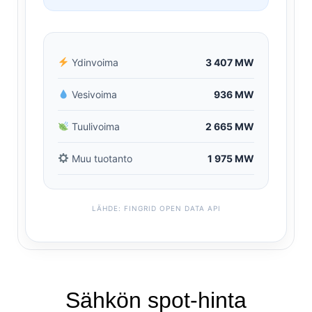
Ydinvoima
3 407 MW
Vesivoima
936 MW
Tuulivoima
2 665 MW
Muu tuotanto
1 975 MW
LÄHDE: FINGRID OPEN DATA API
Sähkön spot-hinta