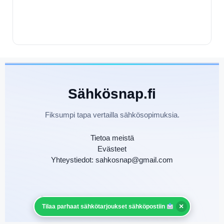
Sähkösnap.fi
Fiksumpi tapa vertailla sähkösopimuksia.
Tietoa meistä
Evästeet
Yhteystiedot: sahkosnap@gmail.com
©
Sähkösnap.fi — Kaikki oikeudet pidätetään.
×
Tilaa parhaat sähkötarjoukset sähköpostiin