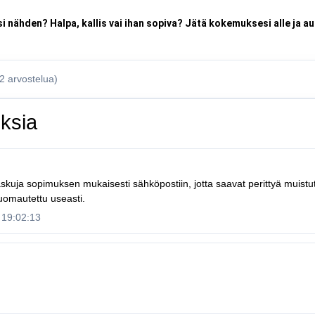
si nähden? Halpa, kallis vai ihan sopiva? Jätä kokemuksesi alle ja 
(2 arvostelua)
ksia
laskuja sopimuksen mukaisesti sähköpostiin, jotta saavat perittyä muist
uomautettu useasti.
 19:02:13