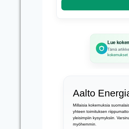
Lue kokem
Tämä artikke
kokemukset j
Aalto Energ
Millaisia kokemuksia suomalai
yhteen toimituksen riippumatt
yleisimpiin kysymyksiin. Varsin
myöhemmin.