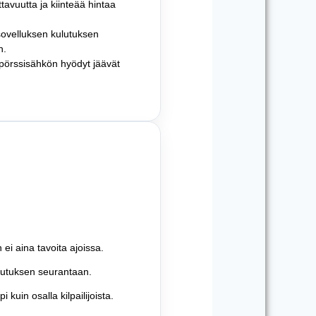
tavuutta ja kiinteää hintaa
sovelluksen kulutuksen
n.
: pörssisähkön hyödyt jäävät
ei aina tavoita ajoissa.
ulutuksen seurantaan.
kuin osalla kilpailijoista.