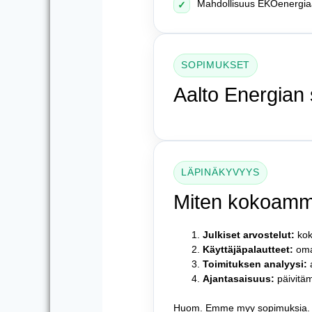
Mahdollisuus EKOenergia
✓
SOPIMUKSET
Aalto Energian
LÄPINÄKYVYYS
Miten kokoamm
Julkiset arvostelut:
kok
Käyttäjäpalautteet:
omaa
Toimituksen analyysi:
a
Ajantasaisuus:
päivitäm
Huom. Emme myy sopimuksia. T