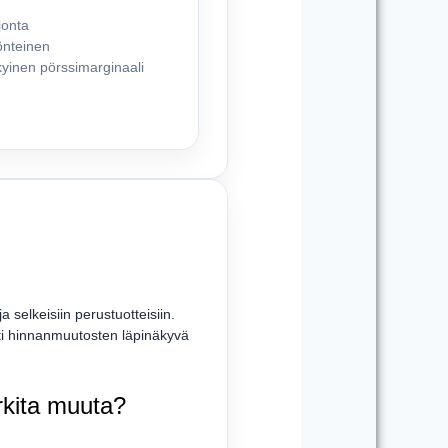
jonta
önteinen
ykyinen pörssimarginaali
 selkeisiin perustuotteisiin.
esti hinnanmuutosten läpinäkyvä
rkita muuta?