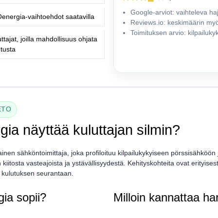
Google-arviot: vaihteleva ha
energia-vaihtoehdot saatavilla
Reviews.io: keskimäärin my
Toimituksen arvio: kilpailuk
ttajat, joilla mahdollisuus ohjata
utusta
ETO
gia näyttää kuluttajan silmin?
nen sähköntoimittaja, joka profiloituu kilpailukykyiseen pörssisähköön ja
kiitosta vasteajoista ja ystävällisyydestä. Kehityskohteita ovat erityis
 kulutuksen seurantaan.
gia sopii?
Milloin kannattaa ha