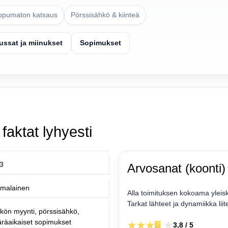
ippumaton katsaus
Pörssisähkö & kiinteä
ussat ja miinukset
Sopimukset
faktat lyhyesti
3
Arvosanat (koonti)
malainen
Alla toimituksen kokoama yleisku
Tarkat lähteet ja dynamiikka l
kön myynti, pörssisähkö,
räaikaiset sopimukset
3,8 / 5