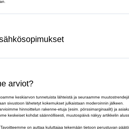
an.
 sähkösopimukset
e arviot?
oamme keskiarvon tunnetuista lähteistä ja seuraamme muutostrendejä
n sivustoon lähetetyt kokemukset julkaistaan moderoinnin jälkeen.
rvioimme hinnoittelun rakenne-etuja (esim. pörssimarginaalit) ja asiak
me keskeiset kohdat säännöllisesti, muutospäivä näkyy artikkelin alus
avoitteemme on auttaa kuluttajaa tekemään tietoon perustuvan päätö