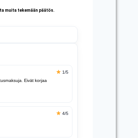
auta muita tekemään päätös.
1/5
utusmaksuja. Eivät korjaa
4/5