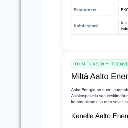
Ekotuotteet
EKO
Kulu
Kohderyhmä
kul
TOIMITUKSEN YHTEENV
Miltä Aalto Ener
Aalto Energia on nuori, suomalai
Asiakaspalvelu saa keskimäärin 
kommunikaatio ja oma sovellus
Kenelle Aalto Ener