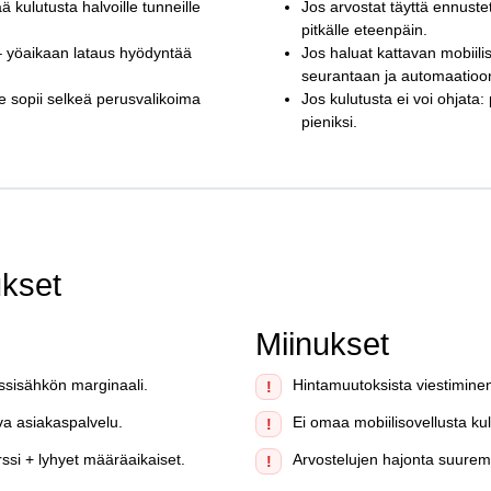
tää kulutusta halvoille tunneille
Jos arvostat täyttä ennustet
pitkälle eteenpäin.
– yöaikaan lataus hyödyntää
Jos haluat kattavan mobiili
seurantaan ja automaatioo
lle sopii selkeä perusvalikoima
Jos kulutusta ei voi ohjata
pieniksi.
ukset
Miinukset
rssisähkön marginaali.
Hintamuutoksista viestiminen 
!
va asiakaspalvelu.
Ei omaa mobiilisovellusta k
!
ssi + lyhyet määräaikaiset.
Arvostelujen hajonta suurempi 
!