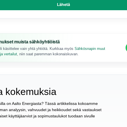
Lähetä
ukset muista sähköyhtiöistä
li käsittelee vain yhtä yhtiötä. Kurkkaa myös
Sähkösnapin muut
a vertailut
, niin saat paremman kokonaiskuvan.
ia kokemuksia
silla on Aalto Energiasta? Tässä artikkelissa kokoamme
oman analyysin, vahvuudet ja heikkoudet sekä vastaukset
aiset käyttäjäarviot ja sopimustaulukot tuodaan sivulle