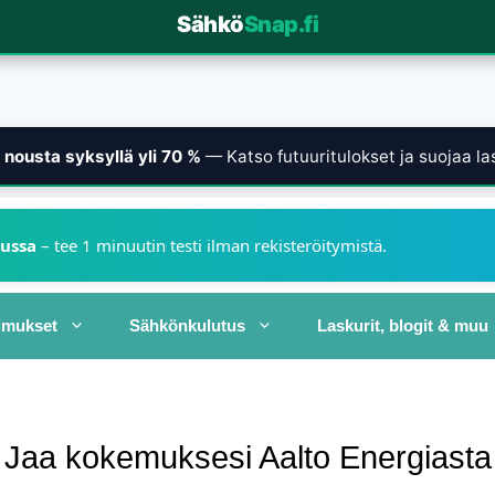
Sähkö
Snap.fi
nousta syksyllä yli 70 %
— Katso futuuritulokset ja suojaa las
kussa
– tee 1 minuutin testi ilman rekisteröitymistä.
imukset
Sähkönkulutus
Laskurit, blogit & muu
Jaa kokemuksesi Aalto Energiasta