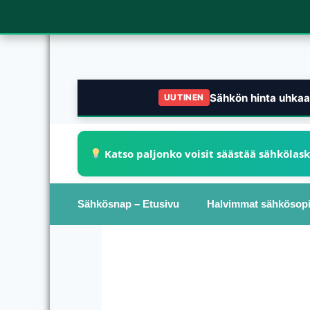
Sähkön hinta uhkaa 
UUTINEN
Katso paljonko voisit säästää sähkölas
Sähkösnap – Etusivu
Halvimmat sähkösop