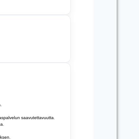
.
aspalvelun saavutettavuutta.
sa.
ksen.