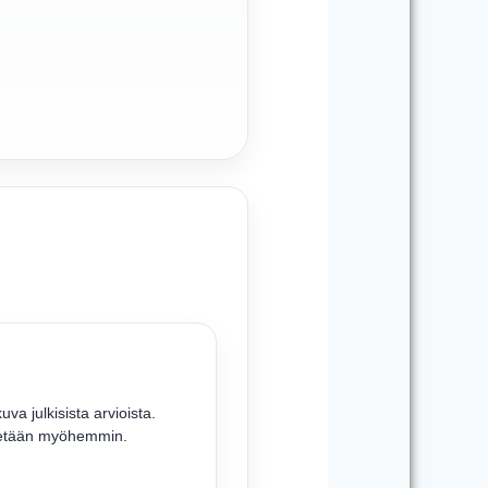
va julkisista arvioista.
iitetään myöhemmin.