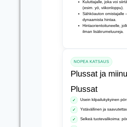
Kuluttajalle, joka voi siir
(esim. yö, viikonloppu).
Sähköauton omistajalle 
dynaamista hintaa.
Hintaorientoituneelle, jo
ilman lisäkrumeluureja.
NOPEA KATSAUS
Plussat ja miin
Plussat
Usein kilpailukykyinen pö
✓
Ystävällinen ja saavutetta
✓
Selkeä tuotevalikoima: pör
✓