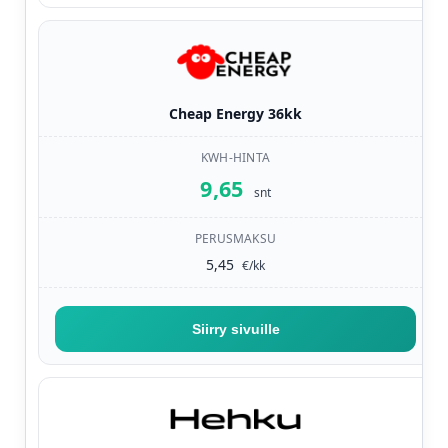
Cheap Energy 36kk
9,65
snt
5,45
€/kk
Siirry sivuille
— Cheap Energy 36kk