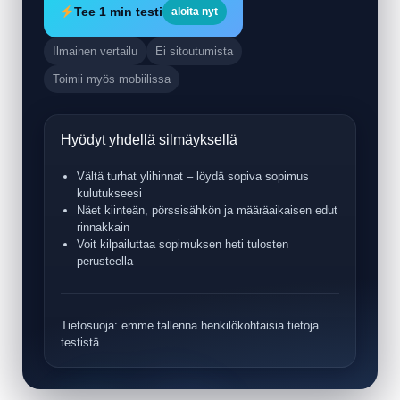
Tee 1 min testi
aloita nyt
Ilmainen vertailu
Ei sitoutumista
Toimii myös mobiilissa
Hyödyt yhdellä silmäyksellä
Vältä turhat ylihinnat – löydä sopiva sopimus
kulutukseesi
Näet kiinteän, pörssisähkön ja määräaikaisen edut
rinnakkain
Voit kilpailuttaa sopimuksen heti tulosten
perusteella
Tietosuoja: emme tallenna henkilökohtaisia tietoja
testistä.