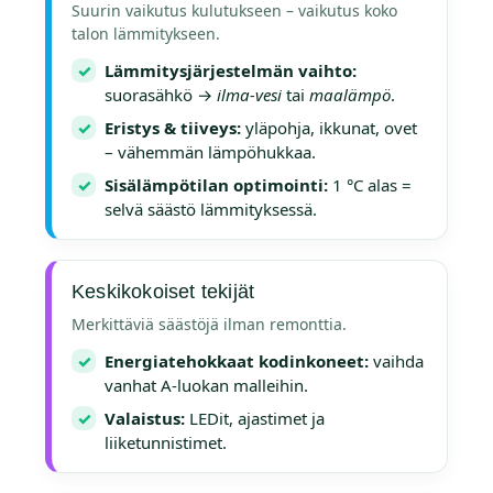
Suurin vaikutus kulutukseen – vaikutus koko
talon lämmitykseen.
✓
Lämmitysjärjestelmän vaihto:
suorasähkö →
ilma-vesi
tai
maalämpö
.
✓
Eristys & tiiveys:
yläpohja, ikkunat, ovet
– vähemmän lämpöhukkaa.
✓
Sisälämpötilan optimointi:
1 °C alas =
selvä säästö lämmityksessä.
Keskikokoiset tekijät
Merkittäviä säästöjä ilman remonttia.
✓
Energia­tehokkaat kodinkoneet:
vaihda
vanhat A-luokan malleihin.
✓
Valaistus:
LEDit, ajastimet ja
liiketunnistimet.