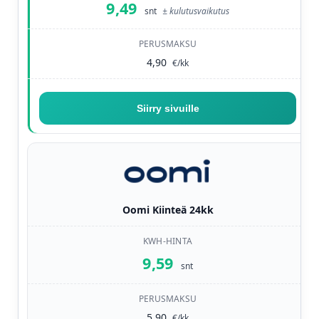
9,49
snt
± kulutusvaikutus
4,90
€/kk
Siirry sivuille
— Hehku 24 Jousto
Oomi Kiinteä 24kk
9,59
snt
5,90
€/kk