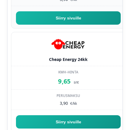
Siirry sivuille
— Oomi Kiinteä 24kk
Cheap Energy 24kk
9,65
snt
3,90
€/kk
Siirry sivuille
— Cheap Energy 24kk