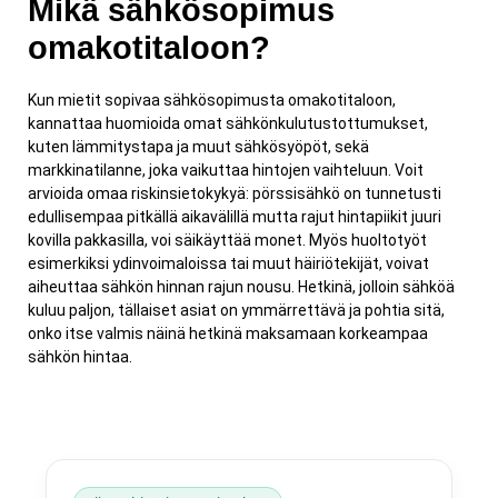
Mikä sähkösopimus
omakotitaloon?
Kun mietit sopivaa sähkösopimusta omakotitaloon,
kannattaa huomioida omat sähkönkulutustottumukset,
kuten lämmitystapa ja muut sähkösyöpöt, sekä
markkinatilanne, joka vaikuttaa hintojen vaihteluun. Voit
arvioida omaa riskinsietokykyä: pörssisähkö on tunnetusti
edullisempaa pitkällä aikavälillä mutta rajut hintapiikit juuri
kovilla pakkasilla, voi säikäyttää monet. Myös huoltotyöt
esimerkiksi ydinvoimaloissa tai muut häiriötekijät, voivat
aiheuttaa sähkön hinnan rajun nousu. Hetkinä, jolloin sähköä
kuluu paljon, tällaiset asiat on ymmärrettävä ja pohtia sitä,
onko itse valmis näinä hetkinä maksamaan korkeampaa
sähkön hintaa.