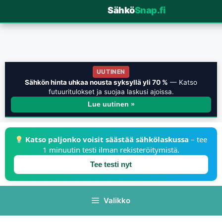
Sähkö
Snap.fi
UUTINEN
Sähkön hinta uhkaa nousta syksyllä yli 70 %
— Katso
futuuritulokset ja suojaa laskusi ajoissa.
Lue uutinen »
Katso paljonko voisit säästää sähkölaskussa
– tee
1 minuutin testi ilman rekisteröitymistä.
Tee testi nyt
Valikko