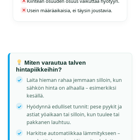
✕
Kiinteän osuuden osuus vaikuttaa hyötyyn.
✕
Usein määräaikaisia, ei täysin joustavia.
Miten varautua talven
hintapiikkeihin?
✓
Laita hieman rahaa jemmaan silloin, kun
sähkön hinta on alhaalla – esimerkiksi
kesällä.
✓
Hyödynnä edulliset tunnit: pese pyykit ja
astiat yöaikaan tai silloin, kun tuulee tai
pakkanen lauhtuu.
✓
Harkitse automatiikkaa lämmitykseen –