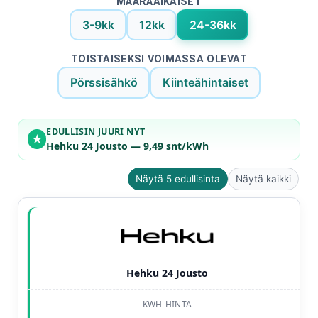
MÄÄRÄAIKAISET
3-9kk
12kk
24-36kk
TOISTAISEKSI VOIMASSA OLEVAT
Pörssisähkö
Kiinteähintaiset
EDULLISIN JUURI NYT
★
Hehku 24 Jousto — 9,49 snt/kWh
Näytä 5 edullisinta
Näytä kaikki
Hehku 24 Jousto