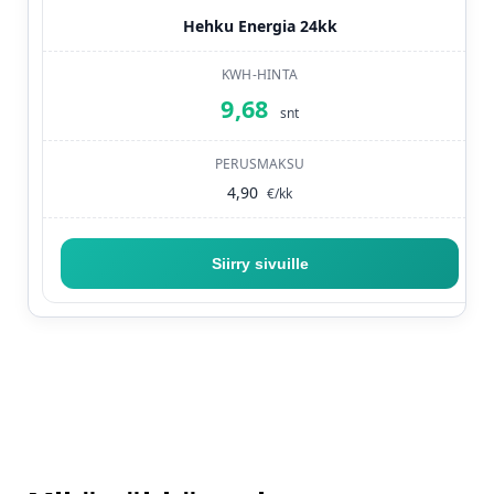
Hehku Energia 24kk
9,68
snt
4,90
€/kk
Siirry sivuille
— Hehku Energia 24kk