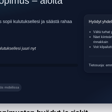
opimus – aloita
sopii kulutuksellesi ja säästä rahaa
Hyödyt yhdel
Vältä turhat
Näet kiinteä
rinnakkain
Voit kilpailu
utuksellesi juuri nyt
Tietosuoja: emme
ös mobiilissa