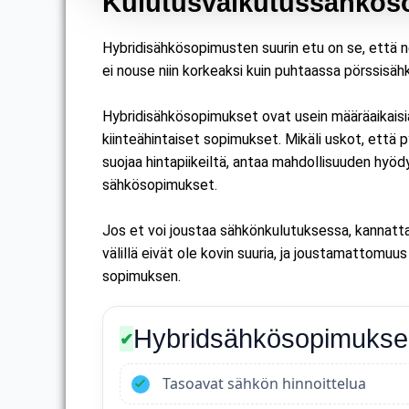
Kulutusvaikutussähköso
Hybridisähkösopimusten suurin etu on se, että ne 
ei nouse niin korkeaksi kuin puhtaassa pörssisä
Hybridisähkösopimukset ovat usein määräaikaisia,
kiinteähintaiset sopimukset. Mikäli uskot, että 
suojaa hintapiikeiltä, antaa mahdollisuuden hyödy
sähkösopimukset.
Jos et voi joustaa sähkönkulutuksessa, kannattaa
välillä eivät ole kovin suuria, ja joustamattomu
sopimuksen.
Hybridsähkösopimukse
✔
Tasoavat sähkön hinnoittelua