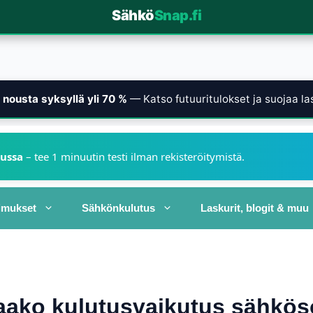
Sähkö
Snap.fi
nousta syksyllä yli 70 %
— Katso futuuritulokset ja suojaa las
kussa
– tee 1 minuutin testi ilman rekisteröitymistä.
imukset
Sähkönkulutus
Laskurit, blogit & muu
aako kulutusvaikutus sähkö