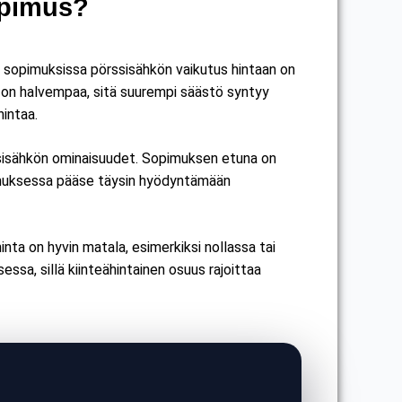
opimus?
 sopimuksissa pörssisähkön vaikutus hintaan on
e on halvempaa, sitä suurempi säästö syntyy
hintaa.
ssisähkön ominaisuudet. Sopimuksen etuna on
pimuksessa pääse täysin hyödyntämään
inta on hyvin matala, esimerkiksi nollassa tai
ssa, sillä kiinteähintainen osuus rajoittaa