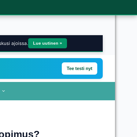
kusi ajoissa.
Lue uutinen »
Tee testi nyt
sopimus?