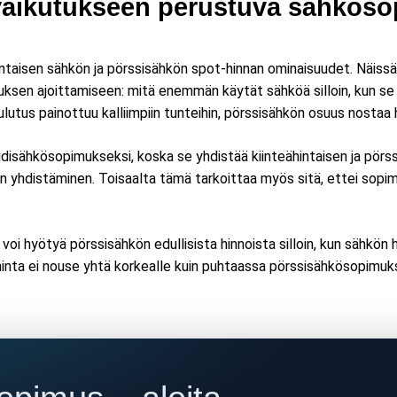
vaikutukseen perustuva sähkös
ntaisen sähkön ja pörssisähkön spot-hinnan ominaisuudet. Näissä
uksen ajoittamiseen: mitä enemmän käytät sähköä silloin, kun s
lutus painottuu kalliimpiin tunteihin, pörssisähkön osuus nostaa 
isähkösopimukseksi, koska se yhdistää kiinteähintaisen ja pör
n yhdistäminen. Toisaalta tämä tarkoittaa myös sitä, ettei so
oi hyötyä pörssisähkön edullisista hinnoista silloin, kun sähkön h
 hinta ei nouse yhtä korkealle kuin puhtaassa pörssisähkösopimukse