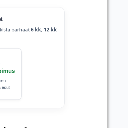
t
rkista parhaat
6 kk
,
12 kk
k
pimus
nen
a edut