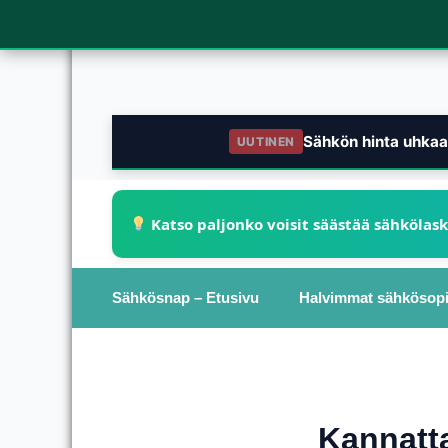
Sähkön hinta uhkaa 
UUTINEN
Katso paljonko voisit säästää sähkölas
Sähkösnap – Etusivu
Halvimmat sähkösop
Kannatt