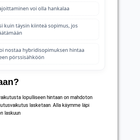
joittaminen voi olla hankalaa
si kuin täysin kiinteä sopimus, jos
säätämään
i nostaa hybridisopimuksen hintaa
seen pörssisähköön
taan?
 vaikutusta lopulliseen hintaan on mahdoton
ulutusvaikutus lasketaan. Alla käymme läpi
en laskuun