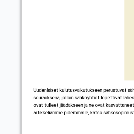
Uudenlaiset kulutusvaikutukseen perustuvat säh
seurauksena, jolloin sähköyhtiöt lopettivat lä
ovat tulleet jäädäkseen ja ne ovat kasvattaneet 
artikkeliamme pidemmälle, katso sähkösopimusty