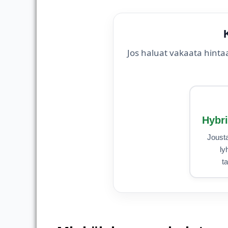
Jos haluat vakaata hinta
Hybr
Jousta
ly
t