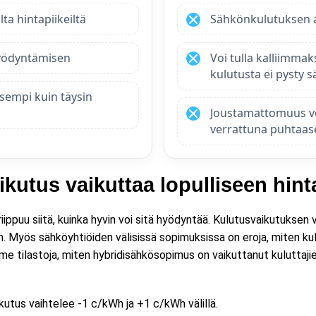
ta hintapiikeiltä
Sähkönkulutuksen a
hyödyntämisen
Voi tulla kalliimmak
kulutusta ei pysty 
isempi kuin täysin
Joustamattomuus vo
verrattuna puhtaa
ikutus vaikuttaa lopulliseen hin
ippuu siitä, kuinka hyvin voi sitä hyödyntää. Kulutusvaikutuksen
oin. Myös sähköyhtiöiden välisissä sopimuksissa on eroja, miten k
 tilastoja, miten hybridisähkösopimus on vaikuttanut kuluttaji
ikutus vaihtelee -1 c/kWh ja +1 c/kWh välillä.