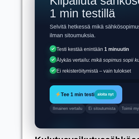
Kilpailuta sähkös
1 min testillä
Selvitä hetkessä mikä sähkösopimus 
ilman sitoumuksia.
Testi kestää enintään
1 minuutin
Älykäs vertailu:
mikä sopimus sopii kul
Ei rekisteröitymistä – vain tulokset
Tee 1 min testi
aloita nyt
Ilmainen vertailu
Ei sitoutumista
Toimii my