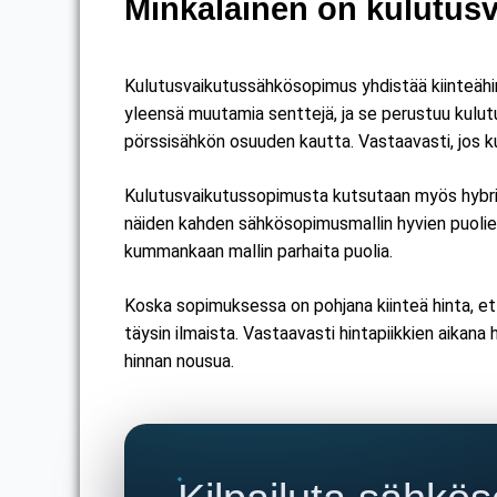
Minkälainen on kulutus
Kulutusvaikutussähkösopimus yhdistää kiinteähi
yleensä muutamia senttejä, ja se perustuu kulut
pörssisähkön osuuden kautta. Vastaavasti, jos ku
Kulutusvaikutussopimusta kutsutaan myös hybrid
näiden kahden sähkösopimusmallin hyvien puolie
kummankaan mallin parhaita puolia.
Koska sopimuksessa on pohjana kiinteä hinta, et v
täysin ilmaista. Vastaavasti hintapiikkien aikana
hinnan nousua.