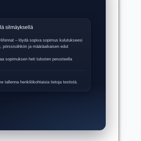
lä silmäyksellä
 ylihinnat – löydä sopiva sopimus kulutukseesi
n, pörssisähkön ja määräaikaisen edut
ttaa sopimuksen heti tulosten perusteella
 tallenna henkilökohtaisia tietoja testistä.