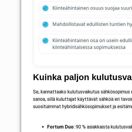
Kiinteähintainen osuus suojaa suuril
Mahdollistavat edullisten tuntien 
Kiinteähintainen osa on usein edull
kiinteähintaisessa sopimuksessa
Kuinka paljon kulutusva
Se, kannattaako kulutusvaikutus sähkösopimus ri
sanoa, sillä kuluttajat käyttävät sähköä eri tav
suosituimmat hybridisähkösopimukset ja esitämme
Fortum Duo
: 90 % asiakkaista kulutusva