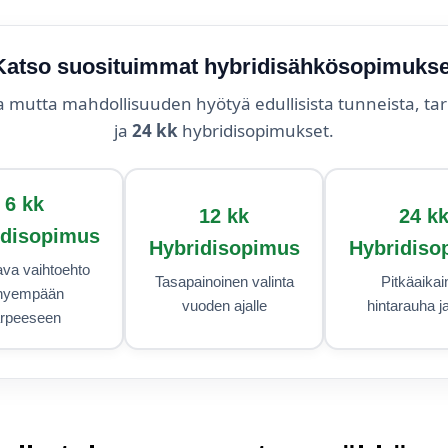
Katso suosituimmat hybridisähkösopimukse
a mutta mahdollisuuden hyötyä edullisista tunneista, ta
ja
24 kk
hybridisopimukset.
6 kk
12 kk
24 k
idisopimus
Hybridisopimus
Hybridiso
va vaihtoehto
Tasapainoinen valinta
Pitkäaikai
hyempään
vuoden ajalle
hintarauha j
arpeeseen