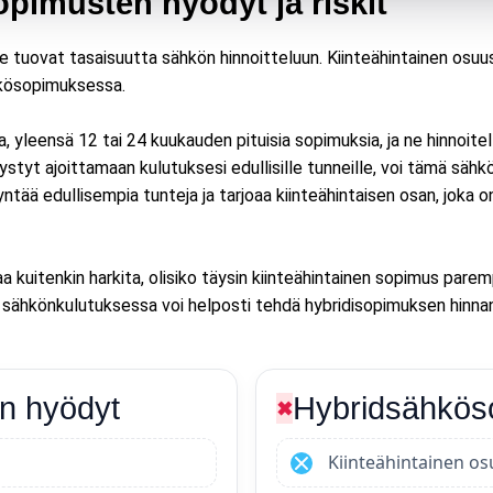
pimusten hyödyt ja riskit
tuovat tasaisuutta sähkön hinnoitteluun. Kiinteähintainen osuus su
hkösopimuksessa.
 yleensä 12 tai 24 kuukauden pituisia sopimuksia, ja ne hinnoite
pystyt ajoittamaan kulutuksesi edullisille tunneille, voi tämä sä
ntää edullisempia tunteja ja tarjoaa kiinteähintaisen osan, joka on
 kuitenkin harkita, olisiko täysin kiinteähintainen sopimus pare
us sähkönkulutuksessa voi helposti tehdä hybridisopimuksen hinnan 
n hyödyt
Hybridsähkös
✖
Kiinteähintainen o