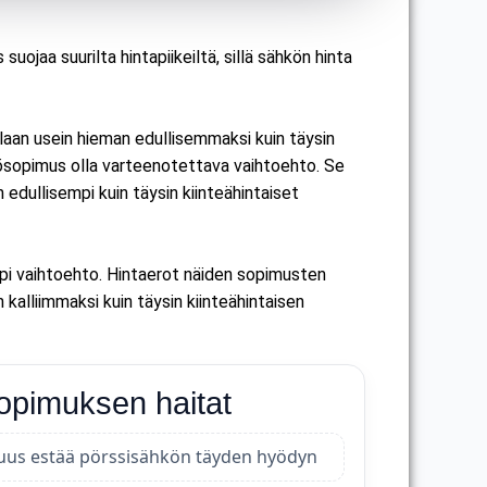
ojaa suurilta hintapiikeiltä, sillä sähkön hinta
llaan usein hieman edullisemmaksi kuin täysin
hkösopimus olla varteenotettava vaihtoehto. Se
 edullisempi kuin täysin kiinteähintaiset
mpi vaihtoehto. Hintaerot näiden sopimusten
kalliimmaksi kuin täysin kiinteähintaisen
opimuksen haitat
suus estää pörssisähkön täyden hyödyn