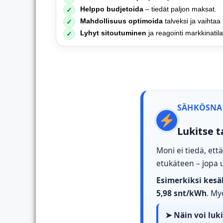
Helppo budjetoida
– tiedät paljon maksat.
✓
Mahdollisuus optimoida
talveksi ja vaihtaa
✓
Lyhyt sitoutuminen
ja reagointi markkinatil
✓
SÄHKÖSNA
Lukitse t
Moni ei tiedä, et
etukäteen – jopa 
Esimerkiksi kesä
5,98 snt/kWh
. My
➤ Näin voi
luk