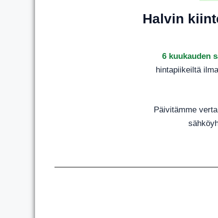
Halvin kiin
6 kuukauden 
hintapiikeiltä ilm
Päivitämme vertail
sähköyht