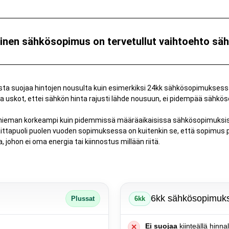
inen sähkösopimus on tervetullut vaihtoehto säh
sta suojaa hintojen nousulta kuin esimerkiksi 24kk sähkösopimuksess
 ja uskot, ettei sähkön hinta rajusti lähde nousuun, ei pidempää sähk
hieman korkeampi kuin pidemmissä määräaikaisissa sähkösopimuksiss
ttapuoli puolen vuoden sopimuksessa on kuitenkin se, että sopimus pitä
, johon ei oma energia tai kiinnostus millään riitä.
6kk sähkösopimuks
Plussat
6kk
Ei suojaa
kiinteällä hinnall
✕