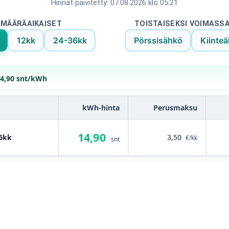
Hinnat päivitetty: 07.08.2026 klo 05:21
MÄÄRÄAIKAISET
TOISTAISEKSI VOIMASS
12kk
24-36kk
Pörssisähkö
Kiinteä
4,90 snt/kWh
kWh-hinta
Perusmaksu
14,90
6kk
3,50
€/kk
snt