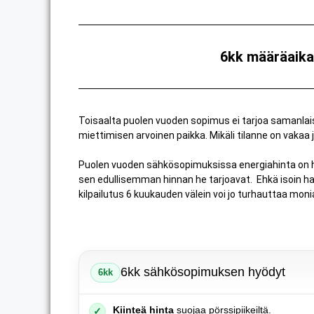
6kk määräaika
Toisaalta puolen vuoden sopimus ei tarjoa samanlai
miettimisen arvoinen paikka. Mikäli tilanne on vakaa
Puolen vuoden sähkösopimuksissa energiahinta on 
sen edullisemman hinnan he tarjoavat. Ehkä isoin hai
kilpailutus 6 kuukauden välein voi jo turhauttaa monia
6kk sähkösopimuksen hyödyt
6kk
Kiinteä hinta
suojaa pörssipiikeiltä.
✓