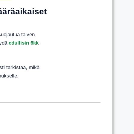
ääräaikaiset
suojautua talven
löydä
edullisin 6kk
sti tarkistaa, mikä
mukselle.