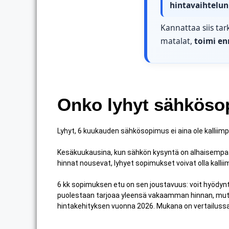
hintavaihtelun 
Kannattaa siis tar
matalat,
toimi en
Onko lyhyt sähkösop
Lyhyt, 6 kuukauden sähkösopimus ei aina ole kalliim
Kesäkuukausina, kun sähkön kysyntä on alhaisempaa,
hinnat nousevat, lyhyet sopimukset voivat olla kallii
6 kk sopimuksen etu on sen joustavuus: voit hyödynt
puolestaan tarjoaa yleensä vakaamman hinnan, mutt
hintakehityksen vuonna 2026. Mukana on vertailus