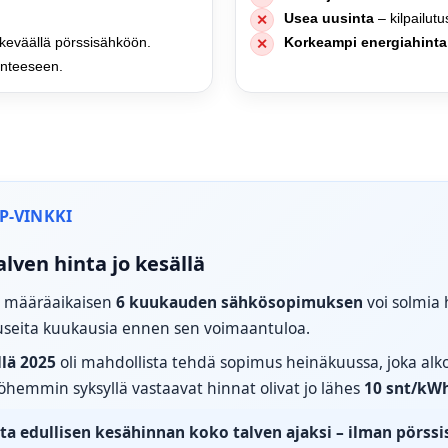
Usea uusinta
– kilpailutu
✕
 keväällä pörssisähköön.
Korkeampi energiahinta
✕
anteeseen.
P-VINKKI
alven hinta jo kesällä
tä määräaikaisen
6 kuukauden sähkösopimuksen
voi solmia 
useita kuukausia ennen sen voimaantuloa.
llä 2025
oli mahdollista tehdä sopimus heinäkuussa, joka alk
öhemmin syksyllä vastaavat hinnat olivat jo lähes
10 snt/kW
ita edullisen kesähinnan koko talven ajaksi
– ilman pörss