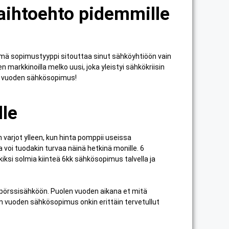
aihtoehto pidemmille
mä sopimustyyppi sitouttaa sinut sähköyhtiöön vain
arkkinoilla melko uusi, joka yleistyi sähkökriisin
en vuoden sähkösopimus!
lle
n varjot ylleen, kun hinta pomppii useissa
 voi tuodakin turvaa näinä hetkinä monille. 6
ksi solmia kiinteä 6kk sähkösopimus talvella ja
a pörssisähköön. Puolen vuoden aikana et mitä
vuoden sähkösopimus onkin erittäin tervetullut