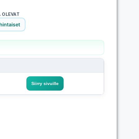
A OLEVAT
hintaiset
Siirry sivuille
— Cheap Energy 6kk