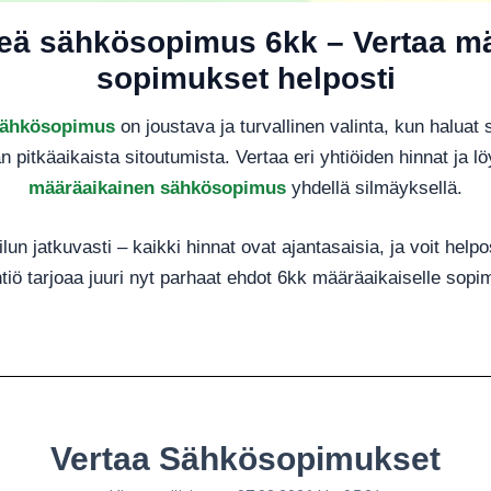
teä sähkösopimus 6kk – Vertaa m
sopimukset helposti
sähkösopimus
on joustava ja turvallinen valinta, kun haluat 
an pitkäaikaista sitoutumista. Vertaa eri yhtiöiden hinnat ja 
määräaikainen sähkösopimus
yhdellä silmäyksellä.
un jatkuvasti – kaikki hinnat ovat ajantasaisia, ja voit helpo
iö tarjoaa juuri nyt parhaat ehdot 6kk määräaikaiselle sopi
Vertaa Sähkösopimukset