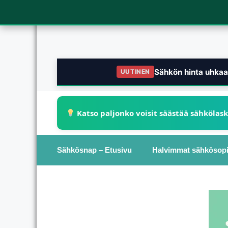
Sähkön hinta uhkaa 
UUTINEN
Katso paljonko voisit säästää sähkölas
Sähkösnap – Etusivu
Halvimmat sähkösop