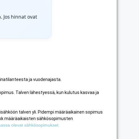
. Jos hinnat ovat
inatilanteesta ja vuodenajasta.
opimus. Talven lähestyessä, kun kulutus kasvaa ja
sisähköön talven yli. Pidempi määräaikainen sopimus
 6kk määräaikaisten sähkösopimusten
imassa olevat sähkösopimukset.