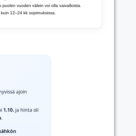
s puolen vuoden välein voi olla vaivalloista.
kuin 12–24 kk sopimuksissa.
hyvissä ajoin
oi
1.10.
ja hinta oli
h
.
isähkön