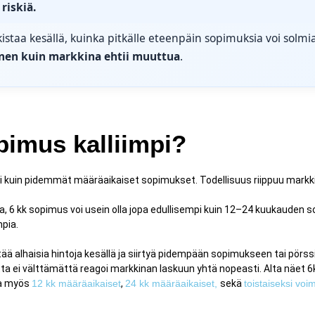
riskiä.
kistaa kesällä, kuinka pitkälle eteenpäin sopimuksia voi solmia
nen kuin markkina ehtii muuttua
.
imus kalliimpi?
pi kuin pidemmät määräaikaiset sopimukset. Todellisuus riippuu markk
 6 kk sopimus voi usein olla jopa edullisempi kuin 12–24 kuukauden s
mpia.
ää alhaisia hintoja kesällä ja siirtyä pidempään sopimukseen tai pörs
a ei välttämättä reagoi markkinan laskuun yhtä nopeasti. Alta näet
sa myös
12 kk määräaikaiset
,
24 kk määräaikaiset,
sekä
toistaiseksi vo