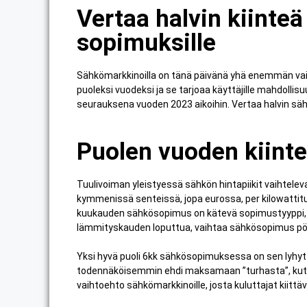
Vertaa halvin kiinte
sopimuksille
Sähkömarkkinoilla on tänä päivänä yhä enemmän vaih
puoleksi vuodeksi ja se tarjoaa käyttäjille mahdoll
seurauksena vuoden 2023 aikoihin. Vertaa halvin säh
Puolen vuoden kiinte
Tuulivoiman yleistyessä sähkön hintapiikit vaihtelevat
kymmenissä senteissä, jopa eurossa, per kilowattitunt
kuukauden sähkösopimus on kätevä sopimustyyppi, jok
lämmityskauden loputtua, vaihtaa sähkösopimus pörs
Yksi hyvä puoli 6kk sähkösopimuksessa on sen lyhyt 
todennäköisemmin ehdi maksamaan ”turhasta”, kuten
vaihtoehto sähkömarkkinoille, josta kuluttajat kiittäv