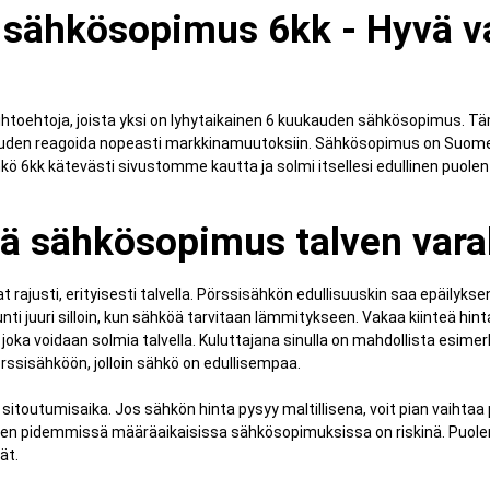
ä sähkösopimus 6kk - Hyvä v
toehtoja, joista yksi on lyhytaikainen 6 kuukauden sähkösopimus. Tä
isuuden reagoida nopeasti markkinamuutoksiin. Sähkösopimus on Suomen m
kö 6kk kätevästi sivustomme kautta ja solmi itsellesi edullinen puol
ä sähkösopimus talven vara
 rajusti, erityisesti talvella. Pörssisähkön edullisuuskin saa epäilykse
i juuri silloin, kun sähköä tarvitaan lämmitykseen. Vakaa kiinteä hinta
a voidaan solmia talvella. Kuluttajana sinulla on mahdollista esimerki
sisähköön, jolloin sähkö on edullisempaa.
sitoutumisaika. Jos sähkön hinta pysyy maltillisena, voit pian vaihta
 pidemmissä määräaikaisissa sähkösopimuksissa on riskinä. Puolen 
ät.