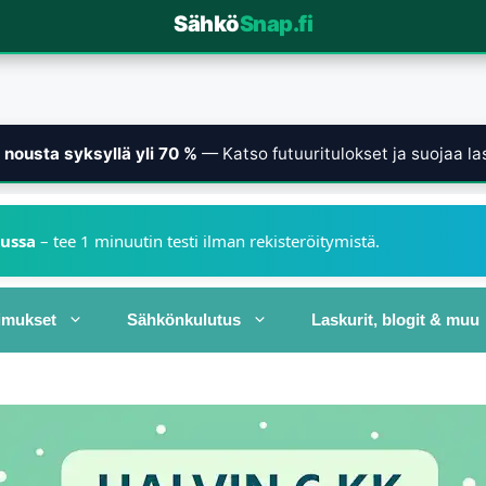
Sähkö
Snap.fi
nousta syksyllä yli 70 %
— Katso futuuritulokset ja suojaa las
kussa
– tee 1 minuutin testi ilman rekisteröitymistä.
imukset
Sähkönkulutus
Laskurit, blogit & muu