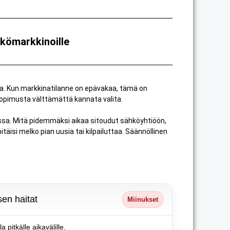
kömarkkinoille
a. Kun markkinatilanne on epävakaa, tämä on
ösopimusta välttämättä kannata valita.
a. Mitä pidemmäksi aikaa sitoudut sähköyhtiöön,
isi melko pian uusia tai kilpailuttaa. Säännöllinen
en haitat
Miinukset
a pitkälle aikavälille.