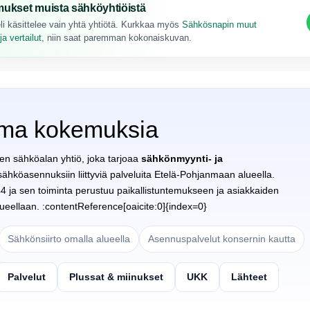
ukset muista sähköyhtiöistä
li käsittelee vain yhtä yhtiötä. Kurkkaa myös
Sähkösnapin muut
a vertailut
, niin saat paremman kokonaiskuvan.
ima kokemuksia
en sähköalan yhtiö, joka tarjoaa
sähkönmyynti- ja
ähköasennuksiin liittyviä palveluita Etelä-Pohjanmaan alueella.
4 ja sen toiminta perustuu paikallistuntemukseen ja asiakkaiden
eellaan. :contentReference[oaicite:0]{index=0}
Sähkönsiirto omalla alueella
Asennuspalvelut konsernin kautta
Palvelut
Plussat & miinukset
UKK
Lähteet