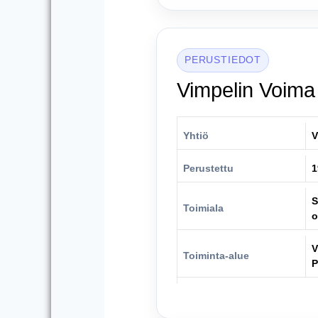
PERUSTIEDOT
Vimpelin Voima 
Yhtiö
V
Perustettu
1
S
Toimiala
o
V
Toiminta-alue
P