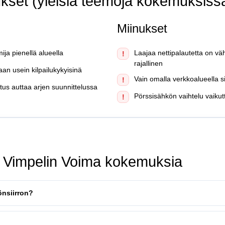
ukset (yleisiä teemoja kokemuksiss
Miinukset
mija pienellä alueella
Laajaa nettipalautetta on vä
!
rajallinen
aan usein kilpailukykyisinä
Vain omalla verkkoalueella sii
!
otus auttaa arjen suunnittelussa
Pörssisähkön vaihtelu vaiku
!
: Vimpelin Voima kokemuksia
önsiirron?