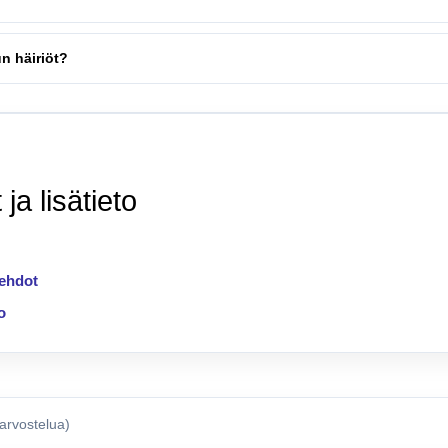
n häiriöt?
 ja lisätieto
ehdot
o
 arvostelua)