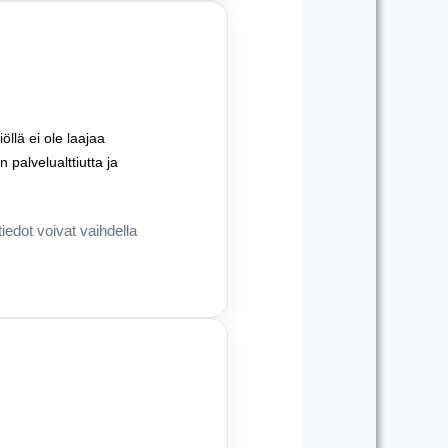
öllä ei ole laajaa
 palvelualttiutta ja
edot voivat vaihdella