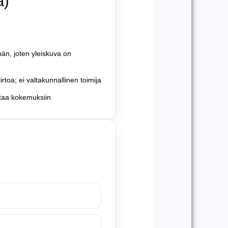
a)
hän, joten yleiskuva on
rtoa; ei valtakunnallinen toimija
ttaa kokemuksiin