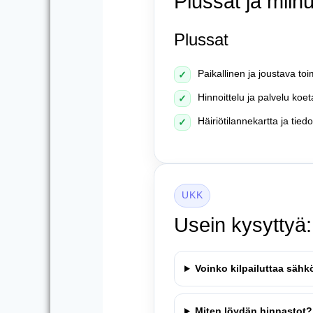
Plussat ja miin
Plussat
Paikallinen ja joustava toi
✓
Hinnoittelu ja palvelu koet
✓
Häiriötilannekartta ja tied
✓
UKK
Usein kysyttyä
Voinko kilpailuttaa sähk
Miten löydän hinnastot?