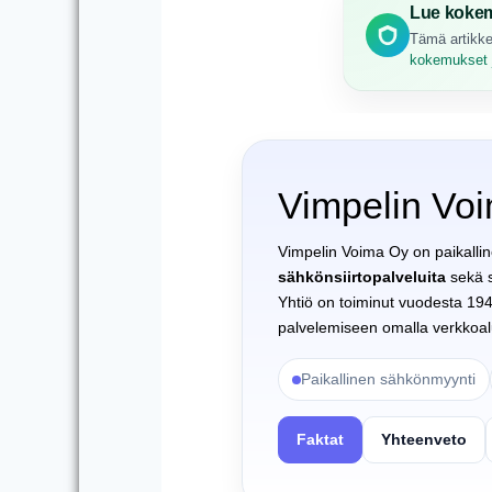
Lue kokem
Tämä artikke
kokemukset j
Vimpelin Vo
Vimpelin Voima Oy on paikallin
sähkönsiirtopalveluita
sekä s
Yhtiö on toiminut vuodesta 194
palvelemiseen omalla verkkoalu
Paikallinen sähkönmyynti
Faktat
Yhteenveto