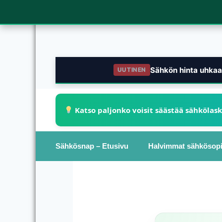
Sähkön hinta uhkaa 
UUTINEN
Katso paljonko voisit säästää sähkölas
Sähkösnap – Etusivu
Halvimmat sähkösop