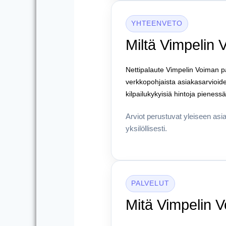
YHTEENVETO
Miltä Vimpelin 
Nettipalaute Vimpelin Voiman pal
verkkopohjaista asiakasarvioiden
kilpailukykyisiä hintoja pienes
Arviot perustuvat yleiseen as
yksilöllisesti.
PALVELUT
Mitä Vimpelin 