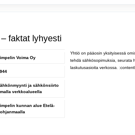
– faktat lyhyesti
Yhtiö on pääosin yksityisessä omi
impelin Voima Oy
tehdä sähkösopimuksia, seurata häir
laskutusasioita verkossa. :conten
944
ähkönmyynti ja sähkönsiirto
malla verkkoalueella
impelin kunnan alue Etelä-
ohjanmaalla