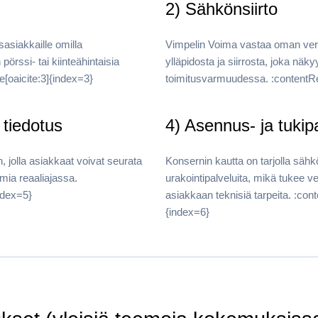
2) Sähkönsiirto
sasiakkaille omilla
Vimpelin Voima vastaa oman ve
örssi- tai kiinteähintaisia
ylläpidosta ja siirrosta, joka näky
e[oaicite:3]{index=3}
toimitusvarmuudessa. :contentRe
a tiedotus
4) Asennus- ja tukip
n, jolla asiakkaat voivat seurata
Konsernin kautta on tarjolla säh
mia reaaliajassa.
urakointipalveluita, mikä tukee 
ndex=5}
asiakkaan teknisiä tarpeita. :con
{index=6}