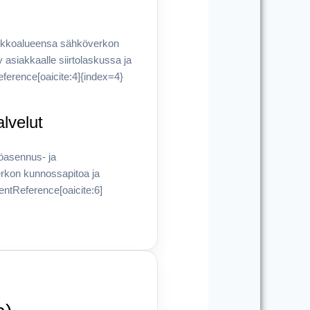
rkkoalueensa sähköverkon
y asiakkaalle siirtolaskussa ja
ference[oaicite:4]{index=4}
alvelut
köasennus- ja
verkon kunnossapitoa ja
tentReference[oaicite:6]