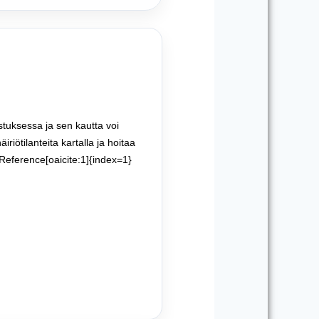
stuksessa ja sen kautta voi
iötilanteita kartalla ja hoitaa
tReference[oaicite:1]{index=1}