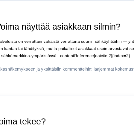
Voima näyttää asiakkaan silmin?
veluista on verrattain vähäistä verrattuna suuriin sähköyhtiöihin — yhti
 kantaa tai tähdityksiä, mutta paikalliset asiakkaat usein arvostavat sen
sä sähkömarkkina-ympäristössä. :contentReference[oaicite:2]{index=2}
iakasnäkemykseen ja yksittäisiin kommentteihin; laajemmat kokemusti
Voima tekee?