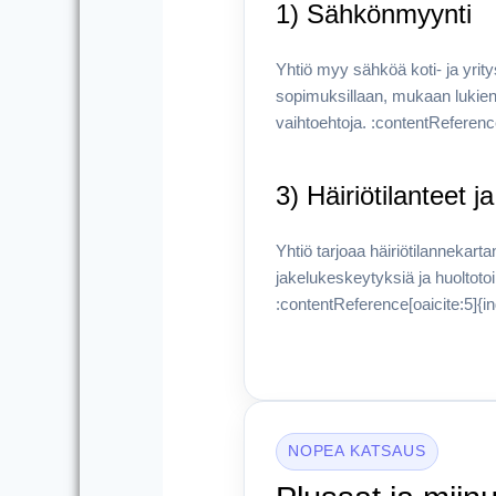
1) Sähkönmyynti
Yhtiö myy sähköä koti- ja yrity
sopimuksillaan, mukaan lukien p
vaihtoehtoja. :contentReferenc
3) Häiriötilanteet j
Yhtiö tarjoaa häiriötilannekarta
jakelukeskeytyksiä ja huoltotoi
:contentReference[oaicite:5]{i
NOPEA KATSAUS