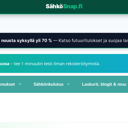
Sähkö
Snap.fi
nousta syksyllä yli 70 %
— Katso futuuritulokset ja suojaa las
kussa
– tee 1 minuutin testi ilman rekisteröitymistä.
imukset
Sähkönkulutus
Laskurit, blogit & muu