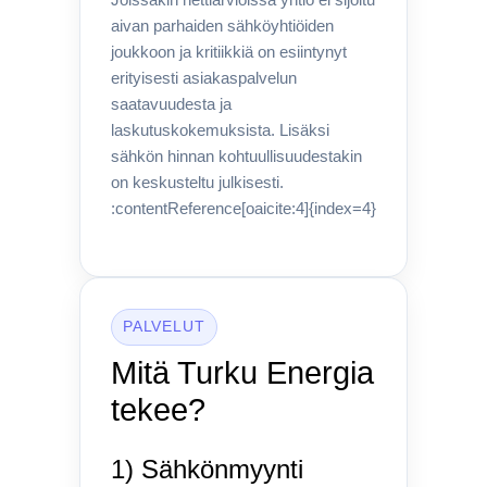
Joissakin nettiarvioissa yhtiö ei sijoitu
aivan parhaiden sähköyhtiöiden
joukkoon ja kritiikkiä on esiintynyt
erityisesti asiakaspalvelun
saatavuudesta ja
laskutuskokemuksista. Lisäksi
sähkön hinnan kohtuullisuudestakin
on keskusteltu julkisesti.
:contentReference[oaicite:4]{index=4}
PALVELUT
Mitä Turku Energia
tekee?
1) Sähkönmyynti