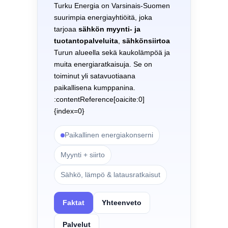
Turku Energia on Varsinais-Suomen
suurimpia energiayhtiöitä, joka
tarjoaa
sähkön myynti- ja
tuotantopalveluita
,
sähkönsiirtoa
Turun alueella sekä kaukolämpöä ja
muita energiaratkaisuja. Se on
toiminut yli satavuotiaana
paikallisena kumppanina.
:contentReference[oaicite:0]
{index=0}
Paikallinen energiakonserni
Myynti + siirto
Sähkö, lämpö & latausratkaisut
Faktat
Yhteenveto
Palvelut