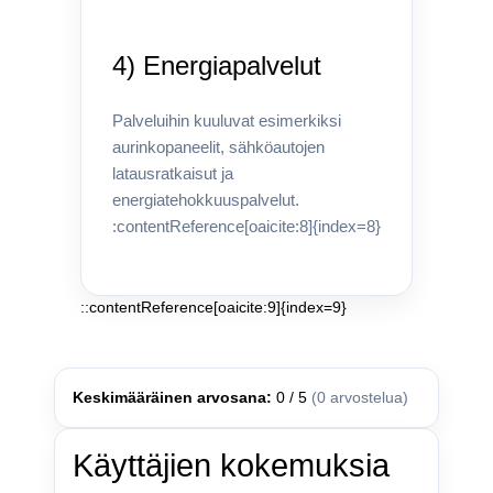
4) Energiapalvelut
Palveluihin kuuluvat esimerkiksi
aurinkopaneelit, sähköautojen
latausratkaisut ja
energiatehokkuuspalvelut.
:contentReference[oaicite:8]{index=8}
::contentReference[oaicite:9]{index=9}
Keskimääräinen arvosana:
0 / 5
(0 arvostelua)
Käyttäjien kokemuksia