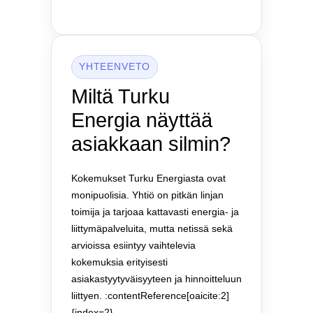
YHTEENVETO
Miltä Turku
Energia näyttää
asiakkaan silmin?
Kokemukset Turku Energiasta ovat
monipuolisia. Yhtiö on pitkän linjan
toimija ja tarjoaa kattavasti energia- ja
liittymäpalveluita, mutta netissä sekä
arvioissa esiintyy vaihtelevia
kokemuksia erityisesti
asiakastyytyväisyyteen ja hinnoitteluun
liittyen. :contentReference[oaicite:2]
{index=2}