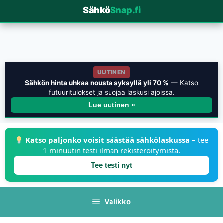
Sähkö
Snap.fi
UUTINEN
Sähkön hinta uhkaa nousta syksyllä yli 70 %
— Katso
futuuritulokset ja suojaa laskusi ajoissa.
Lue uutinen »
Katso paljonko voisit säästää sähkölaskussa
– tee
1 minuutin testi ilman rekisteröitymistä.
Tee testi nyt
Valikko