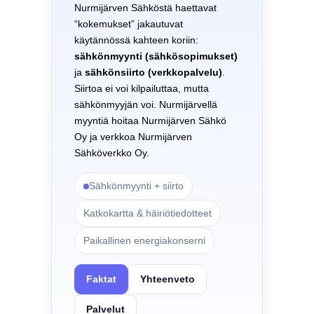
Nurmijärven Sähköstä haettavat
“kokemukset” jakautuvat
käytännössä kahteen koriin:
sähkönmyynti (sähkösopimukset)
ja
sähkönsiirto (verkkopalvelu)
.
Siirtoa ei voi kilpailuttaa, mutta
sähkönmyyjän voi. Nurmijärvellä
myyntiä hoitaa Nurmijärven Sähkö
Oy ja verkkoa Nurmijärven
Sähköverkko Oy.
Sähkönmyynti + siirto
Katkokartta & häiriötiedotteet
Paikallinen energiakonserni
Faktat
Yhteenveto
Palvelut