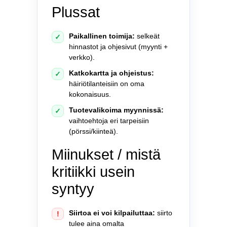
Plussat
Paikallinen toimija:
selkeät
✓
hinnastot ja ohjesivut (myynti +
verkko).
Katkokartta ja ohjeistus:
✓
häiriötilanteisiin on oma
kokonaisuus.
Tuotevalikoima myynnissä:
✓
vaihtoehtoja eri tarpeisiin
(pörssi/kiinteä).
Miinukset / mistä
kritiikki usein
syntyy
Siirtoa ei voi kilpailuttaa:
siirto
!
tulee aina omalta