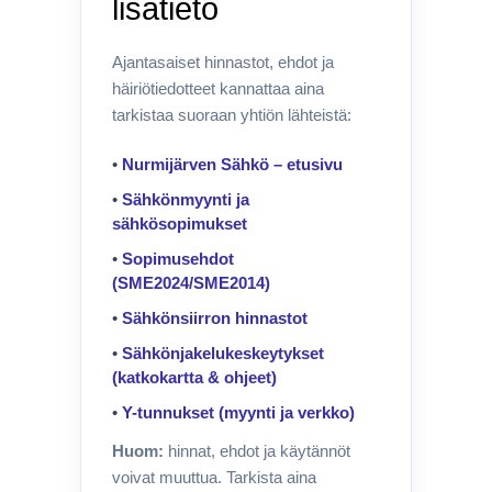
lisätieto
Ajantasaiset hinnastot, ehdot ja
häiriötiedotteet kannattaa aina
tarkistaa suoraan yhtiön lähteistä:
•
Nurmijärven Sähkö – etusivu
•
Sähkönmyynti ja
sähkösopimukset
•
Sopimusehdot
(SME2024/SME2014)
•
Sähkönsiirron hinnastot
•
Sähkönjakelukeskeytykset
(katkokartta & ohjeet)
•
Y-tunnukset (myynti ja verkko)
Huom:
hinnat, ehdot ja käytännöt
voivat muuttua. Tarkista aina