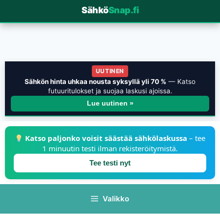
Sähkö
Snap.fi
UUTINEN
Sähkön hinta uhkaa nousta syksyllä yli 70 %
— Katso
futuuritulokset ja suojaa laskusi ajoissa.
Lue uutinen »
Katso paljonko voisit säästää sähkölaskussa
– tee
1 minuutin testi ilman rekisteröitymistä.
Tee testi nyt
Valikko