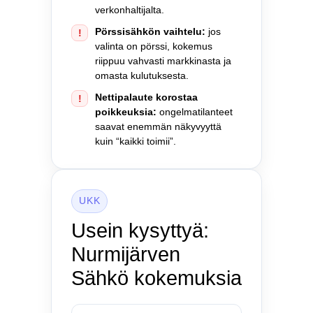
verkonhaltijalta.
Pörssisähkön vaihtelu:
jos
!
valinta on pörssi, kokemus
riippuu vahvasti markkinasta ja
omasta kulutuksesta.
Nettipalaute korostaa
!
poikkeuksia:
ongelmatilanteet
saavat enemmän näkyvyyttä
kuin “kaikki toimii”.
UKK
Usein kysyttyä:
Nurmijärven
Sähkö kokemuksia