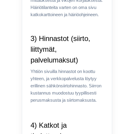
mittauksesta ja vikojen korjauksesta.
Häiriötilanteita varten on oma sivu
katkokarttoineen ja häiriöohjeineen.
3) Hinnastot (siirto,
liittymät,
palvelumaksut)
Yhtiön sivuilla hinnastot on koottu
yhteen, ja verkkopalvelusta löytyy
erillinen sähkönsiirtohinnasto. Siirron
kustannus muodostuu tyypillisesti
perusmaksusta ja siirtomaksusta.
4) Katkot ja