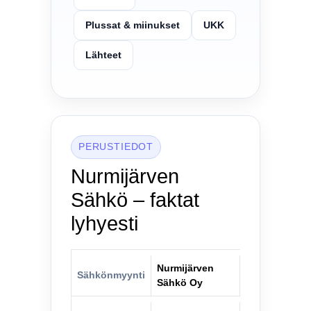
Plussat & miinukset
UKK
Lähteet
PERUSTIEDOT
Nurmijärven
Sähkö – faktat
lyhyesti
Nurmijärven
Sähkönmyynti
Sähkö Oy