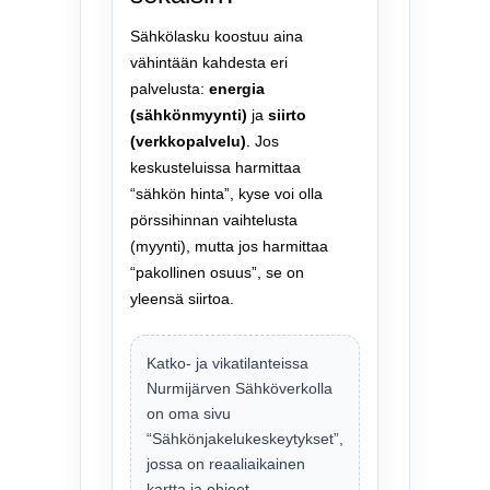
Sähkölasku koostuu aina
vähintään kahdesta eri
palvelusta:
energia
(sähkönmyynti)
ja
siirto
(verkkopalvelu)
. Jos
keskusteluissa harmittaa
“sähkön hinta”, kyse voi olla
pörssihinnan vaihtelusta
(myynti), mutta jos harmittaa
“pakollinen osuus”, se on
yleensä siirtoa.
Katko- ja vikatilanteissa
Nurmijärven Sähköverkolla
on oma sivu
“Sähkönjakelukeskeytykset”,
jossa on reaaliaikainen
kartta ja ohjeet