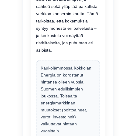
sähköä sekä ylläpitää paikallista
verkkoa konsernin kautta. Tämä
tarkoittaa, että kokemuksia
syntyy monesta eri palvelusta –
ja keskustelu voi näyttää
ristiriitaiselta, jos puhutaan eri
asioista.
Kaukolämmössä Kokkolan
Energia on korostanut
hintansa olleen vuosia
Suomen edullisimpien
joukossa. Toisaalta
energiamarkkinan
muutokset (polttoaineet,
verot, investoinnit)
vaikuttavat hintaan
vuosittain.