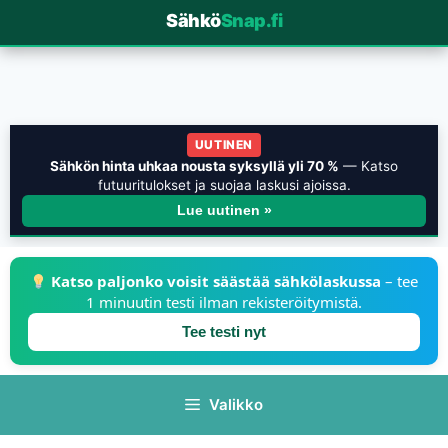
Sähkö
Snap.fi
UUTINEN
Sähkön hinta uhkaa nousta syksyllä yli 70 %
— Katso
futuuritulokset ja suojaa laskusi ajoissa.
Lue uutinen »
Katso paljonko voisit säästää sähkölaskussa
– tee
1 minuutin testi ilman rekisteröitymistä.
Tee testi nyt
Valikko