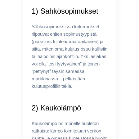
1) Sähkösopimukset
Sähkösopimuksissa kokemukset
riippuvat eniten sopimustyypistä
(pörssi vs kiinteä/määräaikainen) ja
siitä, miten oma kulutus osuu kalliisiin
tai halpoihin ajankohtiin. Yksi asiakas
voi olla “tosi tyytyväinen” ja toinen
“pettynyt” täysin samassa
markkinassa – pelkästään
kulutusprofiilin takia.
2) Kaukolämpö
Kaukolämpö on monelle huoleton
ratkaisu: lämpö toimitetaan verkon
kautta, ja omassa kiinteistössä huolto