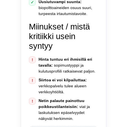
Uusiutuvampi suunta:
✓
biopolttoaineiden osuus suuri,
turpeesta irtautumistavoite.
Miinukset / mistä
kritiikki usein
syntyy
Hinta tuntuu eri ihmisillä eri
!
tavalla:
sopimustyyppi ja
kulutusprofiili ratkaisevat paljon.
Siirtoa ei voi kilpailuttaa:
!
verkkopalvelu tulee alueen
verkkoyhtiöltä.
Netin palaute painottuu
!
poikkeustilanteisiin:
viat ja
laskutuksen epäselvyydet
näkyvät herkimmin.