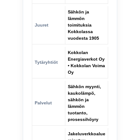
Sähkön ja
lämmön
Juuret
toimituksia
Kokkolassa
vuodesta 1905
Kokkolan
Energiaverkot Oy
Tytäryhtiöt
• Kokkolan Voima
Oy
Sähkön myynti,
kaukolämpö,
sähkön ja
Palvelut
lämmön
tuotanto,
prosessihöyry
Jakeluverkkoalue