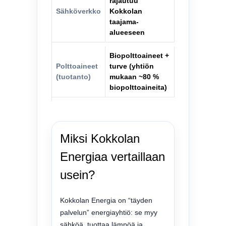
rajautuu
Sähköverkko
Kokkolan
taajama-
alueeseen
Biopolttoaineet +
Polttoaineet
turve (yhtiön
(tuotanto)
mukaan ~80 %
biopolttoaineita)
Miksi Kokkolan
Energiaa vertaillaan
usein?
Kokkolan Energia on “täyden
palvelun” energiayhtiö: se myy
sähköä, tuottaa lämpöä ja