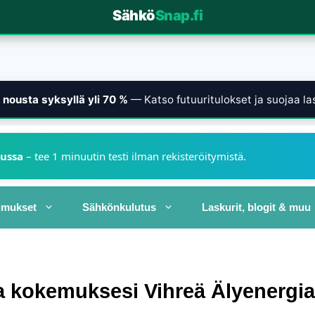
Sähkö
Snap.fi
nousta syksyllä yli 70 %
— Katso futuuritulokset ja suojaa las
kussa
– tee 1 minuutin testi ilman rekisteröitymistä.
imukset
Sähkönkulutus
Laskurit, blogit & muu
a kokemuksesi Vihreä Älyenergia