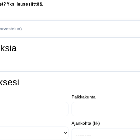
t? Yksi lause riittää.
 arvostelua)
ksia
ksesi
Paikkakunta
Ajankohta (kk)