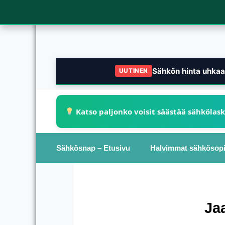
Sähkön hinta uhkaa 
UUTINEN
Katso paljonko voisit säästää sähkölas
Sähkösnap – Etusivu
Halvimmat sähkösop
Ja