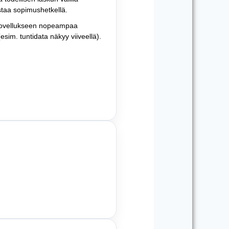
staa sopimushetkellä.
 sovellukseen nopeampaa
(esim. tuntidata näkyy viiveellä).