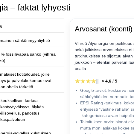
a – faktat lyhyesti
5
Arvosanat (koonti)
imainen sähkönmyyntiyhtiö
Vihreä Älyenergia on poikkeus 
sekä julkisissa arvosteluissa e
 % fossiilivapaa sähkö (vihreä
tutkimuksissa se sijoittuu aiv
kö)
joukkoon – etenkin palvelun laa
osalta.
alaiset kotitaloudet, joille
reys ja palvelukokemus ovat
≈ 4,6 / 5
an ohella tärkeitä
Google-arviot: keskiarvo noin
sähköyhtiöiden normaalin tas
kkeuksellisen korkea
EPSI Rating -tutkimus: kokon
akastyytyväisyys, älykäs
erityisesti “vastine rahalle” 
iilisovellus, panostus
-kategorioissa aivan huipulla
akaspalveluun
Toimituksen arvio: hinnat ei
mutta moni asiakas kokee 
energia-sovellus kulutuksen