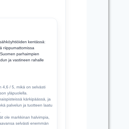
sähköyhtiöiden kentässä:
ttä riippumattomissa
an Suomen parhaimpien
dun ja vastineen rahalle
 4,6 / 5, mikä on selvästi
on yläpuolella.
aispisteissä kärkipäässä, ja
sekä palvelun ja tuotteen laatu
.
vät ole markkinan halvimpia,
saavansa selvästi enemmän