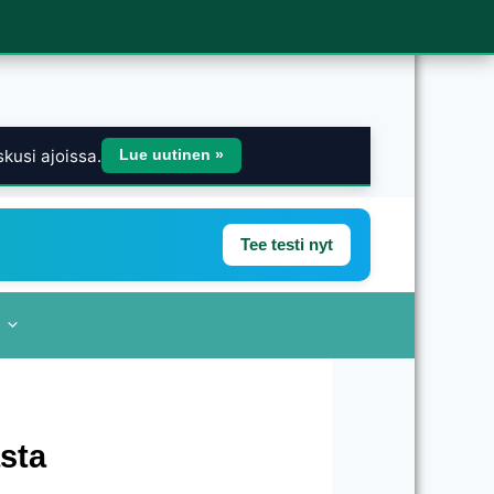
kusi ajoissa.
Lue uutinen »
Tee testi nyt
sta