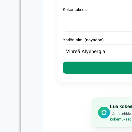
Kokemuksesi
Yhtiön nimi (näyttöön)
Lue kokem
Tämä artikke
kokemukset j