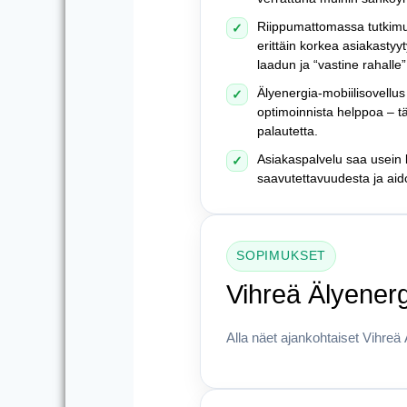
Riippumattomassa tutkimu
✓
erittäin korkea asiakastyyt
laadun ja “vastine rahall
Älyenergia-mobiilisovellu
✓
optimoinnista helppoa – täs
palautetta.
Asiakaspalvelu saa usein k
✓
saavutettavuudesta ja aid
SOPIMUKSET
Vihreä Älyener
Alla näet ajankohtaiset Vihre