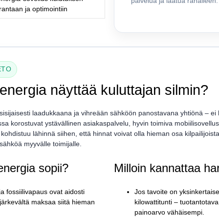
palvelua ja laatua rahalleen.
rantaan ja optimointiin
ETO
yenergia näyttää kuluttajan silmin?
ensisijaisesti laadukkaana ja vihreään sähköön panostavana yhtiönä – e
a korostuvat ystävällinen asiakaspalvelu, hyvin toimiva mobiilisovellus 
ikki kohdistuu lähinnä siihen, että hinnat voivat olla hieman osa kilpailijo
 sähköä myyvälle toimijalle.
energia sopii?
Milloin kannattaa ha
 ja fossiilivapaus ovat aidosti
Jos tavoite on yksinkertais
u järkevältä maksaa siitä hieman
kilowattitunti – tuotantota
painoarvo vähäisempi.