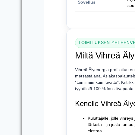
Sovellus
seu
TOIMITUKSEN YHTEENV
Miltä Vihreä Äl
Vihreä Älyenergia profiloituu 
metsästäjänä. Asiakaspalautteiss
“toimii niin kuin luvattu”. Kriti
tyypillistä 100 % fossiilivapaata
Kenelle Vihreä Äly
Kuluttajalle, jolle vihreys
tärkeitä – ja josta tuntu
ekstraa.