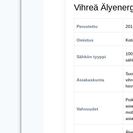
Vihreä Älyenergi
Perustettu
201
Omistus
Kot
100
Sähkön tyyppi
säh
Suom
Asiakaskunta
vih
hinn
Poi
asi
Vahvuudet
mob
asi
Äly