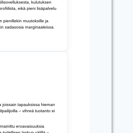
ilisovelluksesta, kulutuksen
ofiilista, eikä pieni lisäpalvelu
 pienillekin muutoksille ja
ntin sadasosia marginaaleissa.
a joissain tapauksissa hieman
pailijoilla – vihreä tuotanto ei
 mainittu eroavaisuuksia
a todellisen laskun välillä –