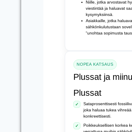
Niille, jotka arvostavat 
viestintää ja haluavat s
kysymyksiinsä.
Asiakkaille, jotka haluav
sähkönkulutustaan sovell
“unohtaa sopimusta taust
NOPEA KATSAUS
Plussat ja miin
Plussat
Sataprosenttisesti fossiili
✓
joka haluaa tukea vihreää
konkreettisesti.
Poikkeuksellisen korkea k
✓
verrattuna muihin sähköyht