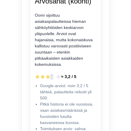
Arvosanat (koonti)
Oomi sijoittuu
asiakaspalautteissa hieman
sähköyhtiöiden keskiarvon
yläpuolelle. Arviot ovat
hajanaisia, mutta kokonaiskuva
kallistuu varovasti positiiviseen
suuntaan – etenkin
pitkäaikaisten asiakkaiden
kokemuksissa.
≈ 3,2 / 5
Google-arviot: noin 3,2 / 5
tähteä, palautteita reilusti yli
500.
Pitkä historia ei ole vuosissa,
vaan asiakasmäärässä ja
fuusioiden kautta
kasvaneessa koossa.
Toimituksen arvio: vahva