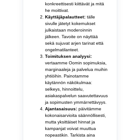
konkreettisesti kiittävät ja mitä
he moittivat.
Käyttäjäpalautteet:
tälle
sivulle jätetyt kokemukset
julkaistaan moderoinnin
jälkeen. Tavoite on näyttää
sekä sujuvat arjen tarinat että
ongelmatilanteet.
Toimituksen analyysi:
vertaamme Oomin sopimuksia,
marginaaleja ja palvelua muihin
yhtiöihin. Painotamme
käytännön näkökulmaa:
selkeys, hinnoittelu,
asiakaspalvelun saavutettavuus
ja sopimusten ymmärrettävyys.
Ajantasaisuus:
päivitämme
kokonaisarvioita säännöllisesti,
mutta yksittäiset hinnat ja
kampanjat voivat muuttua
nopeastikin. Tarkista aina