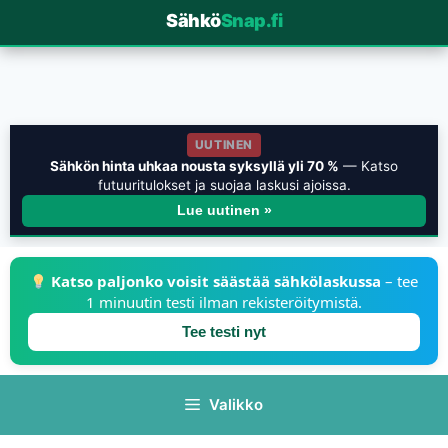
Sähkö
Snap.fi
UUTINEN
Sähkön hinta uhkaa nousta syksyllä yli 70 %
— Katso
futuuritulokset ja suojaa laskusi ajoissa.
Lue uutinen »
Katso paljonko voisit säästää sähkölaskussa
– tee
1 minuutin testi ilman rekisteröitymistä.
Tee testi nyt
Valikko