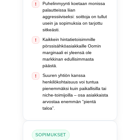
Puhelinmyynti koetaan monissa
!
palautteissa liian
aggressiiviseksi: soittoja on tullut
usein ja sopimuksia on tarjottu
sitkeästi.
Kaikkein hintatietoisimmille
!
pörssisähköasiakkaille Oomin
marginaali ei yleensä ole
markkinan edullisimmasta
päästä.
Suuren yhtiön kanssa
!
henkilökohtaisuus voi tuntua
pienemmäksi kuin paikallisilla tai
niche-toimijoilla – osa asiakkaista
arvostaa enemmän “pientä
taloa”.
SOPIMUKSET