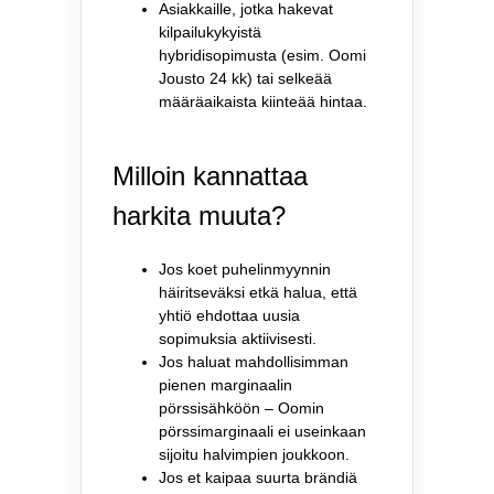
Asiakkaille, jotka hakevat
kilpailukykyistä
hybridisopimusta (esim. Oomi
Jousto 24 kk) tai selkeää
määräaikaista kiinteää hintaa.
Milloin kannattaa
harkita muuta?
Jos koet puhelinmyynnin
häiritseväksi etkä halua, että
yhtiö ehdottaa uusia
sopimuksia aktiivisesti.
Jos haluat mahdollisimman
pienen marginaalin
pörssisähköön – Oomin
pörssimarginaali ei useinkaan
sijoitu halvimpien joukkoon.
Jos et kaipaa suurta brändiä