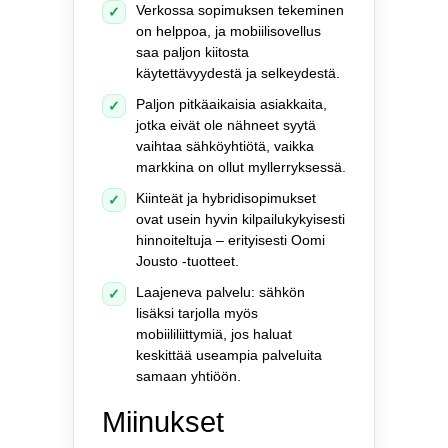
Verkossa sopimuksen tekeminen
✓
on helppoa, ja mobiilisovellus
saa paljon kiitosta
käytettävyydestä ja selkeydestä.
Paljon pitkäaikaisia asiakkaita,
✓
jotka eivät ole nähneet syytä
vaihtaa sähköyhtiötä, vaikka
markkina on ollut myllerryksessä.
Kiinteät ja hybridi­sopimukset
✓
ovat usein hyvin kilpailukykyisesti
hinnoiteltuja – erityisesti Oomi
Jousto -tuotteet.
Laajeneva palvelu: sähkön
✓
lisäksi tarjolla myös
mobiililiittymiä, jos haluat
keskittää useampia palveluita
samaan yhtiöön.
Miinukset