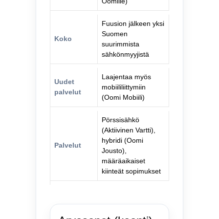
Oomille)
Fuusion jälkeen yksi
Suomen
Koko
suurimmista
sähkönmyyjistä
Laajentaa myös
Uudet
mobiililiittymiin
palvelut
(Oomi Mobiili)
Pörssisähkö
(Aktiivinen Vartti),
hybridi (Oomi
Palvelut
Jousto),
määräaikaiset
kiinteät sopimukset