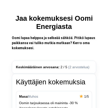
Jaa kokemuksesi Oomi
Energiasta
Oomi lupaa helppoa ja selkeää sähköä. Pitikö lupaus
paikkansa vai tuliko mutkia matkaan? Kerro oma
kokemuksesi.
Keskimääräinen arvosana:
2 / 5
(2 arvostelua)
Käyttäjien kokemuksia
Masa
Muhos
1/5
Oomin tarjouksessa oli maininta -30 %