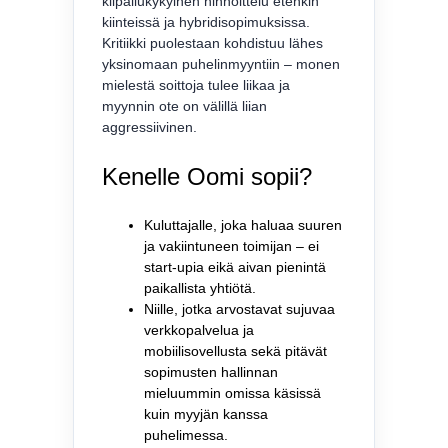
kilpailukykyinen hinnoittelu etenkin
kiinteissä ja hybridi­sopimuksissa.
Kritiikki puolestaan kohdistuu lähes
yksinomaan puhelinmyyntiin – monen
mielestä soittoja tulee liikaa ja
myynnin ote on välillä liian
aggressiivinen.
Kenelle Oomi sopii?
Kuluttajalle, joka haluaa suuren
ja vakiintuneen toimijan – ei
start-upia eikä aivan pienintä
paikallista yhtiötä.
Niille, jotka arvostavat sujuvaa
verkkopalvelua ja
mobiilisovellusta sekä pitävät
sopimusten hallinnan
mieluummin omissa käsissä
kuin myyjän kanssa
puhelimessa.