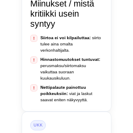
Miinukset / mistä
kritiikki usein
syntyy
Siirtoa ei voi kilpailuttaa:
siirto
!
tulee aina omalta
verkonhaltijalta.
Hinnastomuutokset tuntuvat:
!
perusmaksu/siirtomaksu
vaikuttaa suoraan
kuukausikuluun.
Nettipalaute painottuu
!
poikkeuksiin:
viat ja laskut
saavat eniten näkyvyyttä.
UKK