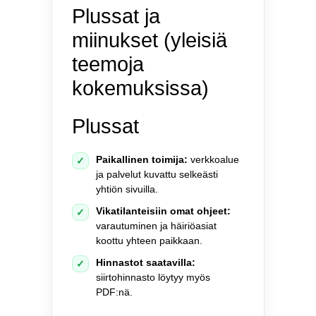
Plussat ja
miinukset (yleisiä
teemoja
kokemuksissa)
Plussat
Paikallinen toimija:
verkkoalue
✓
ja palvelut kuvattu selkeästi
yhtiön sivuilla.
Vikatilanteisiin omat ohjeet:
✓
varautuminen ja häiriöasiat
koottu yhteen paikkaan.
Hinnastot saatavilla:
✓
siirtohinnasto löytyy myös
PDF:nä.