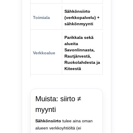
Sähkönsiirto
Toimiala
(verkkopalvelu) +
sähkönmyynti
Parikkala sekä
alueita
Savonlinnasta,
Verkkoalue
Rautjärvestä,
Ruokolahdesta ja
Kiteestä
Muista: siirto ≠
myynti
Sähkönsiirto
tulee aina oman
alueen verkkoyhtiöltä (ei