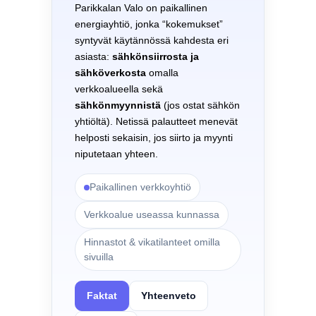
Parikkalan Valo on paikallinen
energiayhtiö, jonka “kokemukset”
syntyvät käytännössä kahdesta eri
asiasta:
sähkönsiirrosta ja
sähköverkosta
omalla
verkkoalueella sekä
sähkönmyynnistä
(jos ostat sähkön
yhtiöltä). Netissä palautteet menevät
helposti sekaisin, jos siirto ja myynti
niputetaan yhteen.
Paikallinen verkkoyhtiö
Verkkoalue useassa kunnassa
Hinnastot & vikatilanteet omilla
sivuilla
Faktat
Yhteenveto