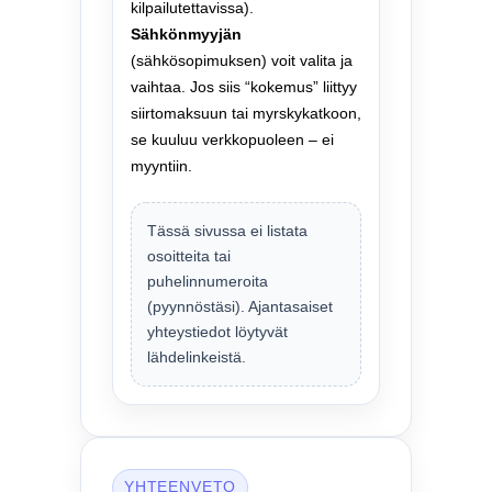
kilpailutettavissa).
Sähkönmyyjän
(sähkösopimuksen) voit valita ja
vaihtaa. Jos siis “kokemus” liittyy
siirtomaksuun tai myrskykatkoon,
se kuuluu verkkopuoleen – ei
myyntiin.
Tässä sivussa ei listata
osoitteita tai
puhelinnumeroita
(pyynnöstäsi). Ajantasaiset
yhteystiedot löytyvät
lähdelinkeistä.
YHTEENVETO