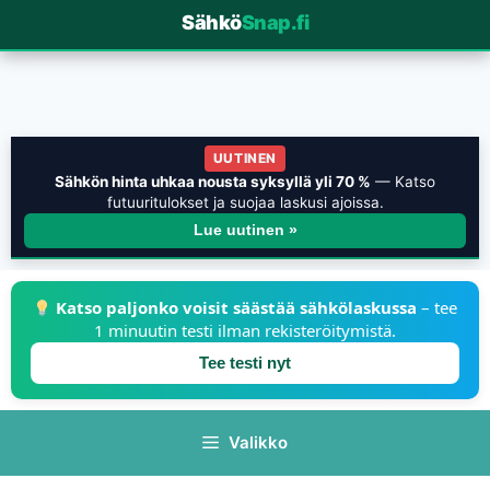
Sähkö
Snap.fi
UUTINEN
Sähkön hinta uhkaa nousta syksyllä yli 70 %
— Katso
futuuritulokset ja suojaa laskusi ajoissa.
Lue uutinen »
Katso paljonko voisit säästää sähkölaskussa
– tee
1 minuutin testi ilman rekisteröitymistä.
Tee testi nyt
Valikko