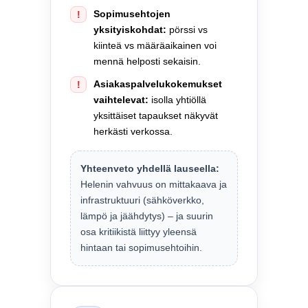
Sopimusehtojen
!
yksityiskohdat:
pörssi vs
kiinteä vs määräaikainen voi
mennä helposti sekaisin.
Asiakaspalvelukokemukset
!
vaihtelevat:
isolla yhtiöllä
yksittäiset tapaukset näkyvät
herkästi verkossa.
Yhteenveto yhdellä lauseella:
Helenin vahvuus on mittakaava ja
infrastruktuuri (sähköverkko,
lämpö ja jäähdytys) – ja suurin
osa kritiikistä liittyy yleensä
hintaan tai sopimusehtoihin.