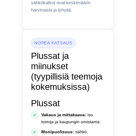
sähkökatkot ovat keskimäärin
harvinaisia ja lyhyitä.
NOPEA KATSAUS
Plussat ja
miinukset
(tyypillisiä teemoja
kokemuksissa)
Plussat
Vakaus ja mittakaava:
iso
✓
toimija ja kaupungin omistama.
Monipuolisuus:
sähkö,
✓