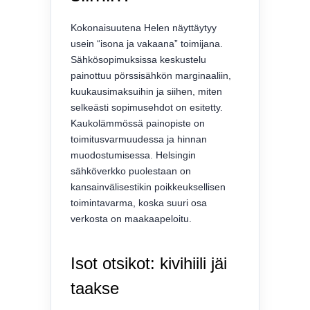
Kokonaisuutena Helen näyttäytyy
usein “isona ja vakaana” toimijana.
Sähkösopimuksissa keskustelu
painottuu pörssisähkön marginaaliin,
kuukausimaksuihin ja siihen, miten
selkeästi sopimusehdot on esitetty.
Kaukolämmössä painopiste on
toimitusvarmuudessa ja hinnan
muodostumisessa. Helsingin
sähköverkko puolestaan on
kansainvälisestikin poikkeuksellisen
toimintavarma, koska suuri osa
verkosta on maakaapeloitu.
Isot otsikot: kivihiili jäi
taakse