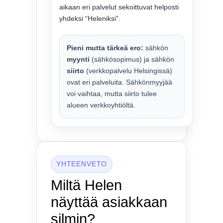
aikaan eri palvelut sekoittuvat helposti
yhdeksi “Heleniksi”.
Pieni mutta tärkeä ero:
sähkön
myynti
(sähkösopimus) ja sähkön
siirto
(verkkopalvelu Helsingissä)
ovat eri palveluita. Sähkönmyyjää
voi vaihtaa, mutta siirto tulee
alueen verkkoyhtiöltä.
YHTEENVETO
Miltä Helen
näyttää asiakkaan
silmin?