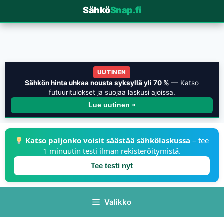
Sähkö
Snap.fi
UUTINEN
Sähkön hinta uhkaa nousta syksyllä yli 70 %
— Katso
futuuritulokset ja suojaa laskusi ajoissa.
Lue uutinen »
Katso paljonko voisit säästää sähkölaskussa
– tee
1 minuutin testi ilman rekisteröitymistä.
Tee testi nyt
Valikko