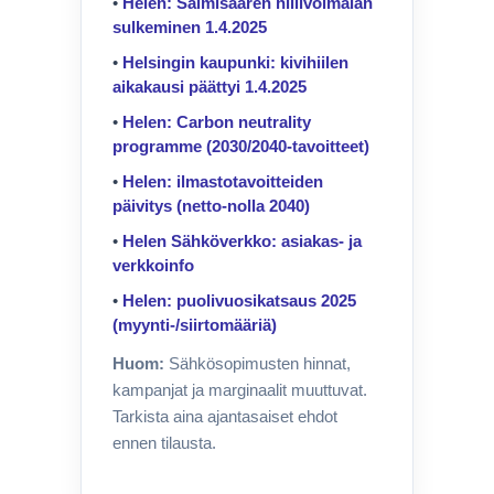
•
Helen: Salmisaaren hiilivoimalan
sulkeminen 1.4.2025
•
Helsingin kaupunki: kivihiilen
aikakausi päättyi 1.4.2025
•
Helen: Carbon neutrality
programme (2030/2040-tavoitteet)
•
Helen: ilmastotavoitteiden
päivitys (netto-nolla 2040)
•
Helen Sähköverkko: asiakas- ja
verkkoinfo
•
Helen: puolivuosikatsaus 2025
(myynti-/siirtomääriä)
Huom:
Sähkösopimusten hinnat,
kampanjat ja marginaalit muuttuvat.
Tarkista aina ajantasaiset ehdot
ennen tilausta.