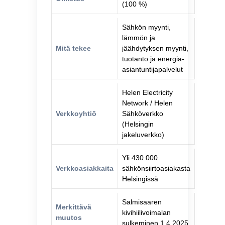
(100 %)
Sähkön myynti,
lämmön ja
Mitä tekee
jäähdytyksen myynti,
tuotanto ja energia-
asiantuntijapalvelut
Helen Electricity
Network / Helen
Verkkoyhtiö
Sähköverkko
(Helsingin
jakeluverkko)
Yli 430 000
Verkkoasiakkaita
sähkönsiirtoasiakasta
Helsingissä
Salmisaaren
Merkittävä
kivihiilivoimalan
muutos
sulkeminen 1.4.2025