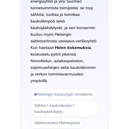
energiayhtiö ja yksi Suomen
tunnetuimmista toimijoista: se myy
sähköä, tuottaa ja toimittaa
kaukolämpöä sekä
kaukojäähdytystä, ja sen konserniin
kuuluu myös Helsingin
sähköverkosta vastaava verkkoyhtiö.
Kun haetaan
Helen kokemuksia
,
keskustelu pyörii yleensä
hinnoittelun, asiakaspalvelun,
sopimusehtojen sekä kaukolämmön
ja verkon toimintavarmuuden
ympärillä.
Helsingin kaupungin omistama
Sähkö • kaukolämpö •
kaukojäähdytys
Sähköverkko Helsingissä