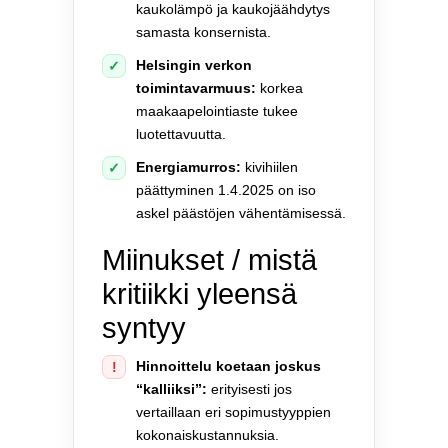
kaukolämpö ja kaukojäähdytys
samasta konsernista.
Helsingin verkon
✓
toimintavarmuus:
korkea
maakaapelointiaste tukee
luotettavuutta.
Energiamurros:
kivihiilen
✓
päättyminen 1.4.2025 on iso
askel päästöjen vähentämisessä.
Miinukset / mistä
kritiikki yleensä
syntyy
Hinnoittelu koetaan joskus
!
“kalliiksi”:
erityisesti jos
vertaillaan eri sopimustyyppien
kokonaiskustannuksia.