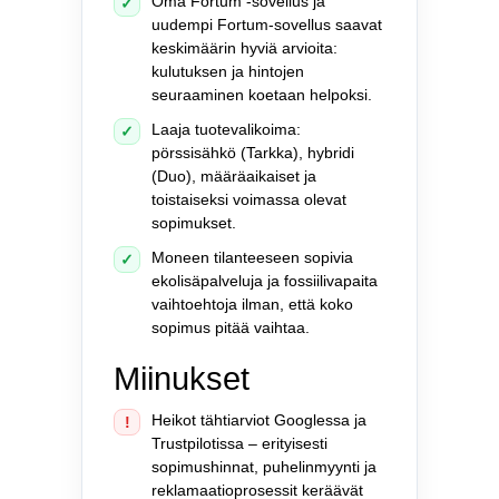
Oma Fortum -sovellus ja
✓
uudempi Fortum-sovellus saavat
keskimäärin hyviä arvioita:
kulutuksen ja hintojen
seuraaminen koetaan helpoksi.
Laaja tuotevalikoima:
✓
pörssisähkö (Tarkka), hybridi
(Duo), määräaikaiset ja
toistaiseksi voimassa olevat
sopimukset.
Moneen tilanteeseen sopivia
✓
ekolisäpalveluja ja fossiilivapaita
vaihtoehtoja ilman, että koko
sopimus pitää vaihtaa.
Miinukset
Heikot tähtiarviot Googlessa ja
!
Trustpilotissa – erityisesti
sopimushinnat, puhelinmyynti ja
reklamaatioprosessit keräävät