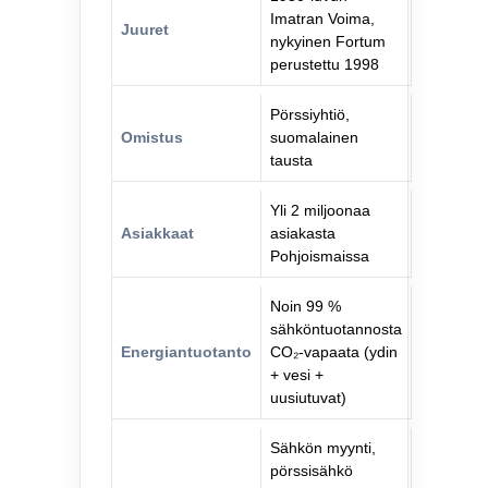
Imatran Voima,
Juuret
nykyinen Fortum
perustettu 1998
Pörssiyhtiö,
Omistus
suomalainen
tausta
Yli 2 miljoonaa
Asiakkaat
asiakasta
Pohjoismaissa
Noin 99 %
sähköntuotannosta
Energiantuotanto
CO₂-vapaata (ydin
+ vesi +
uusiutuvat)
Sähkön myynti,
pörssisähkö