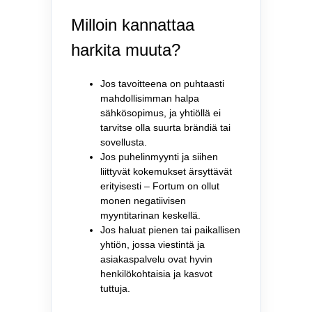
Milloin kannattaa
harkita muuta?
Jos tavoitteena on puhtaasti
mahdollisimman halpa
sähkösopimus, ja yhtiöllä ei
tarvitse olla suurta brändiä tai
sovellusta.
Jos puhelinmyynti ja siihen
liittyvät kokemukset ärsyttävät
erityisesti – Fortum on ollut
monen negatiivisen
myyntitarinan keskellä.
Jos haluat pienen tai paikallisen
yhtiön, jossa viestintä ja
asiakaspalvelu ovat hyvin
henkilökohtaisia ja kasvot
tuttuja.