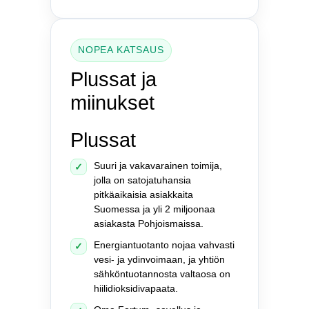
NOPEA KATSAUS
Plussat ja
miinukset
Plussat
Suuri ja vakavarainen toimija,
✓
jolla on satojatuhansia
pitkäaikaisia asiakkaita
Suomessa ja yli 2 miljoonaa
asiakasta Pohjoismaissa.
Energiantuotanto nojaa vahvasti
✓
vesi- ja ydinvoimaan, ja yhtiön
sähköntuotannosta valtaosa on
hiilidioksidivapaata.