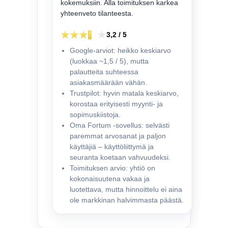
kokemuksiin. Alla toimituksen karkea
yhteenveto tilanteesta.
3,2 / 5
Google-arviot: heikko keskiarvo
(luokkaa ~1,5 / 5), mutta
palautteita suhteessa
asiakasmäärään vähän.
Trustpilot: hyvin matala keskiarvo,
korostaa erityisesti myynti- ja
sopimuskiistoja.
Oma Fortum -sovellus: selvästi
paremmat arvosanat ja paljon
käyttäjiä – käyttöliittymä ja
seuranta koetaan vahvuudeksi.
Toimituksen arvio: yhtiö on
kokonaisuutena vakaa ja
luotettava, mutta hinnoittelu ei aina
ole markkinan halvimmasta päästä.