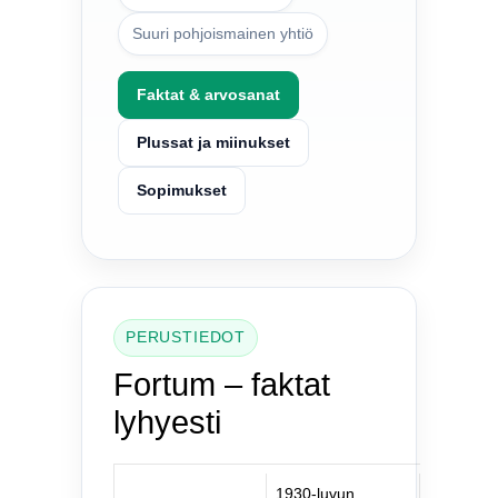
Suuri pohjoismainen yhtiö
Faktat & arvosanat
Plussat ja miinukset
Sopimukset
PERUSTIEDOT
Fortum – faktat
lyhyesti
1930-luvun