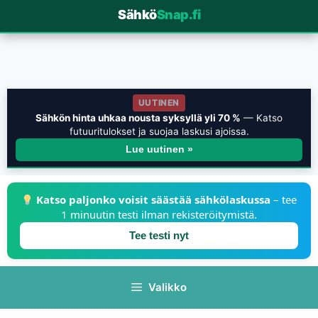
Sähkö
Snap.fi
UUTINEN
Sähkön hinta uhkaa nousta syksyllä yli 70 %
— Katso
futuuritulokset ja suojaa laskusi ajoissa.
Lue uutinen »
Katso paljonko voisit säästää sähkölaskussa
– tee
1 minuutin testi ilman rekisteröitymistä.
Tee testi nyt
Valikko