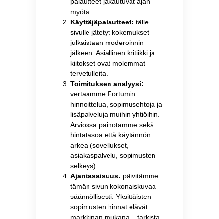
palautteet jakautuvat ajan
myötä.
Käyttäjäpalautteet:
tälle
sivulle jätetyt kokemukset
julkaistaan moderoinnin
jälkeen. Asiallinen kritiikki ja
kiitokset ovat molemmat
tervetulleita.
Toimituksen analyysi:
vertaamme Fortumin
hinnoittelua, sopimusehtoja ja
lisäpalveluja muihin yhtiöihin.
Arviossa painotamme sekä
hintatasoa että käytännön
arkea (sovellukset,
asiakaspalvelu, sopimusten
selkeys).
Ajantasaisuus:
päivitämme
tämän sivun kokonaiskuvaa
säännöllisesti. Yksittäisten
sopimusten hinnat elävät
markkinan mukana – tarkista