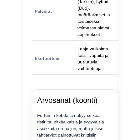
(Tarkka), hybridi
(Duo),
Palvelut
määräaikaiset ja
toistaiseksi
voimassa olevat
sopimukset
Laaja valikoima
fossiilivapaita ja
Ekotuotteet
uusiutuvia
vaihtoehtoja
Arvosanat (koonti)
Fortumin kohdalla näkyy selkeä
ristiriita: pitkäaikaisia ja tyytyväisiä
asiakkaita on paljon, mutta julkiset
tähtiarviot painottuvat kriittisiin