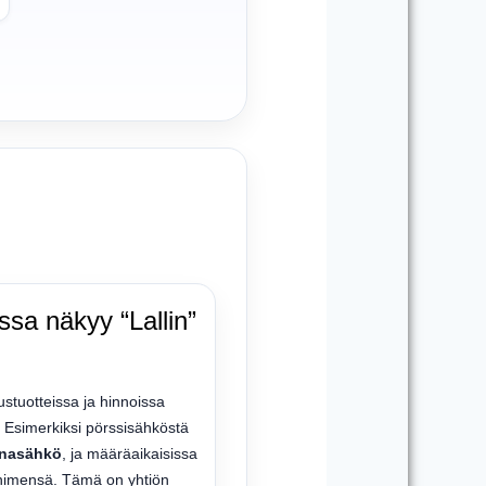
issa näkyy “Lallin”
stuotteissa ja hinnoissa
. Esimerkiksi pörssisähköstä
inasähkö
, ja määräaikaisissa
-nimensä. Tämä on yhtiön