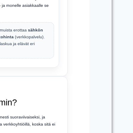
– ja monelle asiakkaalle se
 muista erottaa
sähkön
rtohinta
(verkkopalvelu).
askua ja elävät eri
lmin?
sti suoraviivaiseksi, ja
a verkkoyhtiöillä, koska sitä ei