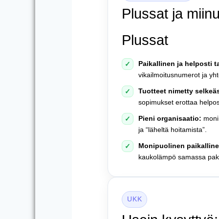
Plussat ja miin
Plussat
Paikallinen ja helposti t
✓
vikailmoitusnumerot ja yht
Tuotteet nimetty selkeäs
✓
sopimukset erottaa helpos
Pieni organisaatio:
moni 
✓
ja “läheltä hoitamista”.
Monipuolinen paikalline
✓
kaukolämpö samassa pake
UKK