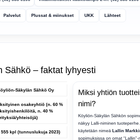
Palvelut
Plussat & miinukset
UKK
Lähteet
 Sähkö – faktat lyhyesti
öyliön-Säkylän Sähkö Oy
Miksi yhtiön tuotte
nimi?
ksityinen osakeyhtiö (n. 60 %
ksityishenkilöitä, n. 40 %
Köyliön-Säkylän Sähkön sopimu
rityksiä/yhteisöjä)
näkyy Lalli-niminen tuoteperhe
käytetään nimeä
Lallin Markk
 555 kpl (tunnuslukuja 2023)
sopimuksissa on omat “Lallin”