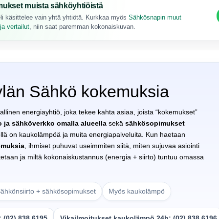
ukset muista sähköyhtiöistä
li käsittelee vain yhtä yhtiötä. Kurkkaa myös
Sähkösnapin muut
a vertailut
, niin saat paremman kokonaiskuvan.
ylän Sähkö kokemuksia
llinen energiayhtiö, joka tekee kahta asiaa, joista “kokemukset”
o ja sähköverkko omalla alueella
sekä
sähkösopimukset
iöllä on kaukolämpöä ja muita energiapalveluita. Kun haetaan
emuksia
, ihmiset puhuvat useimmiten siitä, miten sujuvaa asiointi
otetaan ja miltä kokonaiskustannus (energia + siirto) tuntuu omassa
ähkönsiirto + sähkösopimukset
Myös kaukolämpö
 (02) 838 6195
Vikailmoitukset kaukolämpö 24h: (02) 838 6196