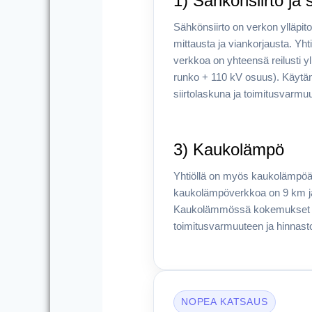
1) Sähkönsiirto ja
Sähkönsiirto on verkon ylläpit
mittausta ja viankorjausta. Y
verkkoa on yhteensä reilusti yl
runko + 110 kV osuus). Käytä
siirtolaskuna ja toimitusvarmu
3) Kaukolämpö
Yhtiöllä on myös kaukolämpöä
kaukolämpöverkkoa on 9 km ja
Kaukolämmössä kokemukset li
toimitusvarmuuteen ja hinnast
NOPEA KATSAUS