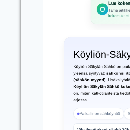
Lue kokem
Tämä artikke
kokemukset j
Köyliön-Säk
Köyliön-Säkylän Sähkö on paika
yleensä syntyvät:
sähkönsiirt
(sähkön myynti)
. Lisäksi yht
Köyliön-Säkylän Sähkö kok
on, miten katkotilanteista tied
arjessa.
Paikallinen sähköyhtiö
S
Vikailmoitukset sähkö 24h: