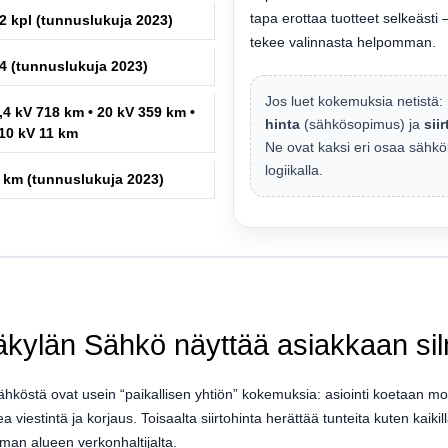
tapa erottaa tuotteet selkeästi 
2 kpl (tunnuslukuja 2023)
tekee valinnasta helpomman.
4 (tunnuslukuja 2023)
Jos luet kokemuksia netistä:
,4 kV 718 km • 20 kV 359 km •
hinta
(sähkösopimus) ja
sii
10 kV 11 km
Ne ovat kaksi eri osaa sähköl
logiikalla.
 km (tunnuslukuja 2023)
Säkylän Sähkö näyttää asiakkaan si
östä ovat usein “paikallisen yhtiön” kokemuksia: asiointi koetaan mone
a viestintä ja korjaus. Toisaalta siirtohinta herättää tunteita kuten kaikill
 oman alueen verkonhaltijalta.