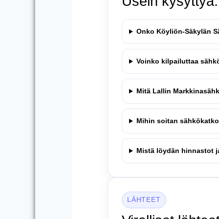
Usein kysyttyä
Onko Köyliön-Säkylän S
Voinko kilpailuttaa sähk
Mitä Lallin Markkinasähk
Mihin soitan sähkökatk
Mistä löydän hinnastot 
LÄHTEET