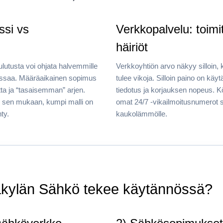
ssi vs
Verkkopalvelu: toim
häiriöt
lutusta voi ohjata halvemmille
Verkkoyhtiön arvo näkyy silloin, 
stressaa. Määräaikainen sopimus
tulee vikoja. Silloin paino on käy
tta ja “tasaisemman” arjen.
tiedotus ja korjauksen nopeus. K
n sen mukaan, kumpi malli on
omat 24/7 -vikailmoitusnumerot s
ty.
kaukolämmölle.
äkylän Sähkö tekee käytännössä?