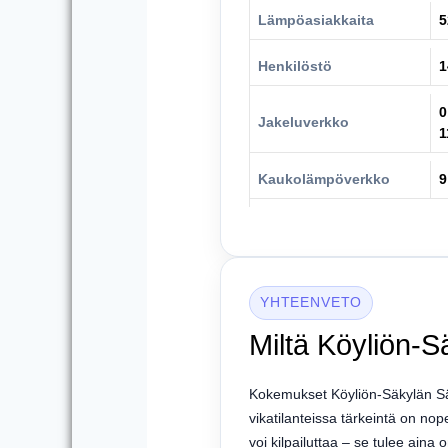
Lämpöasiakkaita
5
Henkilöstö
1
0
Jakeluverkko
1
Kaukolämpöverkko
9
YHTEENVETO
Miltä Köyliön-
Kokemukset Köyliön-Säkylän Sähk
vikatilanteissa tärkeintä on nope
voi kilpailuttaa – se tulee aina