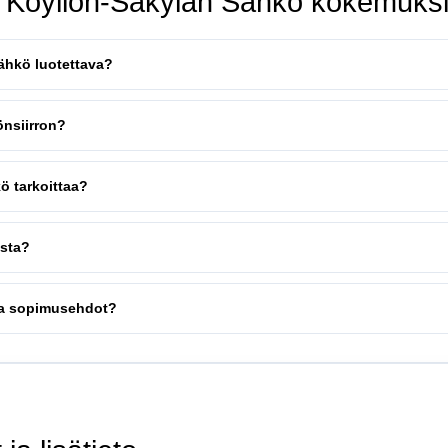
: Köyliön-Säkylän Sähkö kokemuks
ähkö luotettava?
önsiirron?
ö tarkoittaa?
osta?
ja sopimusehdot?