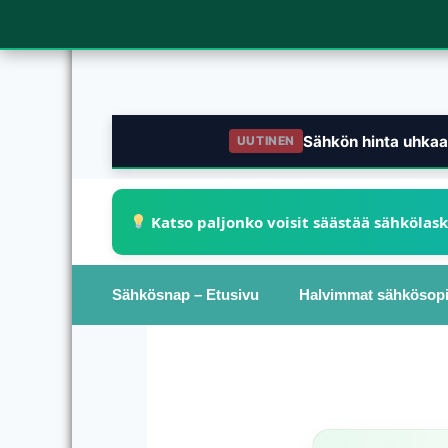
Sähkön hinta uhkaa 
UUTINEN
Katso paljonko voisit säästää sähkölas
Sähkösnap – Etusivu
Halvimmat sähkösop