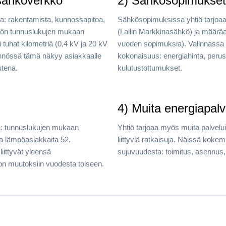
 sähköverkko
2) Sähkösopimukset
oa: rakentamista, kunnossapitoa,
Sähkösopimuksissa yhtiö tarjo
htiön tunnuslukujen mukaan
(Lallin Markkinasähkö) ja määräa
i tuhat kilometriä (0,4 kV ja 20 kV
vuoden sopimuksia). Valinnassa
nnössä tämä näkyy asiakkaalle
kokonaisuus: energiahinta, peru
utena.
kulutustottumukset.
4) Muita energiapalv
: tunnuslukujen mukaan
Yhtiö tarjoaa myös muita palvelu
 lämpöasiakkaita 52.
liittyviä ratkaisuja. Näissä koke
ittyvät yleensä
sujuvuudesta: toimitus, asennus, 
on muutoksiin vuodesta toiseen.