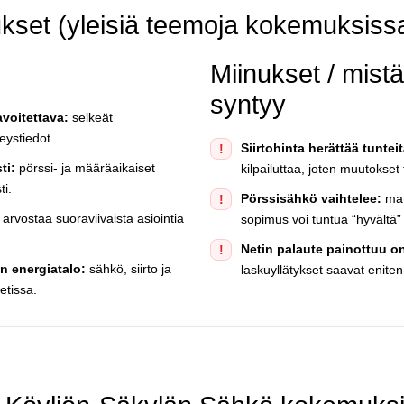
ukset (yleisiä teemoja kokemuksiss
Miinukset / mistä 
syntyy
avoitettava:
selkeät
eystiedot.
Siirtohinta herättää tunteit
!
ti:
pörssi- ja määräaikaiset
kilpailuttaa, joten muutokset
ti.
Pörssisähkö vaihtelee:
mar
!
arvostaa suoraviivaista asiointia
sopimus voi tuntua “hyvältä” 
Netin palaute painottuu on
!
n energiatalo:
sähkö, siirto ja
laskuyllätykset saavat eniten
tissa.