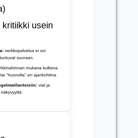
a)
kritiikki usein
a:
verkkopalvelua ei voi
 tuntuvat suoraan.
kkinahinnan mukana kulkeva
tai “huonolta” eri ajankohtina.
gelmatilanteisiin:
viat ja
 näkyvyyttä.