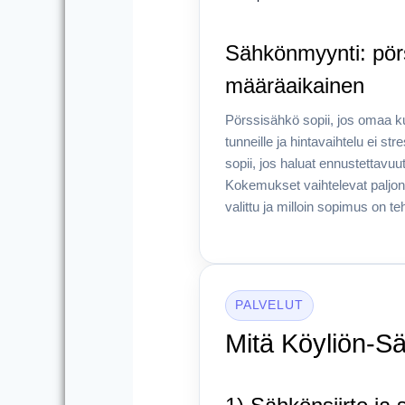
Sähkönmyynti: pör
määräaikainen
Pörssisähkö sopii, jos omaa ku
tunneille ja hintavaihtelu ei 
sopii, jos haluat ennustettavuu
Kokemukset vaihtelevat paljo
valittu ja milloin sopimus on teh
PALVELUT
Mitä Köyliön-S