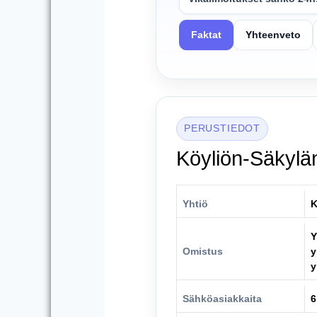
Faktat
Yhteenveto
PERUSTIEDOT
Köyliön-Säkylän
Yhtiö
K
Y
Omistus
y
y
Sähköasiakkaita
6