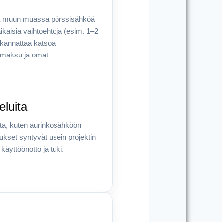
aa muun muassa pörssisähköä
ikaisia vaihtoehtoja (esim. 1–2
 kannattaa katsoa
smaksu ja omat
eluita
ita, kuten aurinkosähköön
mukset syntyvät usein projektin
käyttöönotto ja tuki.