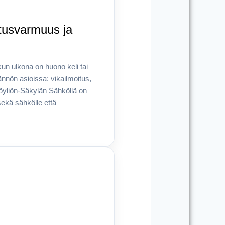
itusvarmuus ja
kun ulkona on huono keli tai
tännön asioissa: vikailmoitus,
öyliön-Säkylän Sähköllä on
ekä sähkölle että