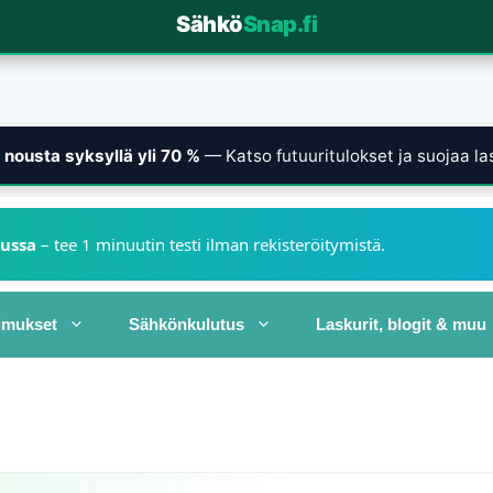
Sähkö
Snap.fi
nousta syksyllä yli 70 %
— Katso futuuritulokset ja suojaa las
kussa
– tee 1 minuutin testi ilman rekisteröitymistä.
imukset
Sähkönkulutus
Laskurit, blogit & muu