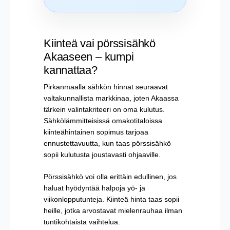
Kiinteä vai pörssisähkö
Akaaseen – kumpi
kannattaa?
Pirkanmaalla sähkön hinnat seuraavat
valtakunnallista markkinaa, joten Akaassa
tärkein valintakriteeri on oma kulutus.
Sähkölämmitteisissä omakotitaloissa
kiinteähintainen sopimus tarjoaa
ennustettavuutta, kun taas pörssisähkö
sopii kulutusta joustavasti ohjaaville.
Pörssisähkö voi olla erittäin edullinen, jos
haluat hyödyntää halpoja yö- ja
viikonlopputunteja. Kiinteä hinta taas sopii
heille, jotka arvostavat mielenrauhaa ilman
tuntikohtaista vaihtelua.