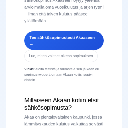
sähkösopimus Akaaseen löytyy yleensä
arvioimalla oma vuosikulutus ja arjen rytmi
– ilman että talven kulutus pääsee
yllättämään.
Tee sähkösopimustesti Akaaseen
→
Lue, miten valitset oikean sopimuksen
Vinkki:
aloita testistä ja tarkastele sen jälkeen eri
sopimustyyppejä omaan Akaan kotiisi sopivin
ehdoin.
Millaiseen Akaan kotiin etsit
sähkösopimusta?
Akaa on pientalovaltainen kaupunki, jossa
lämmityskauden kulutus vaikuttaa selvästi