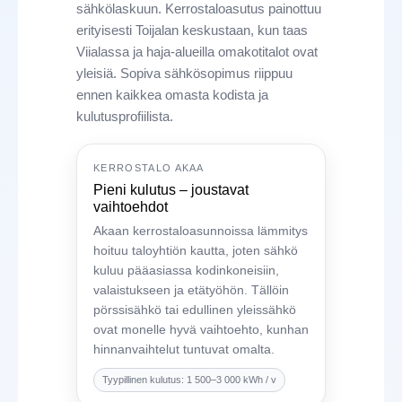
sähkölaskuun. Kerrostaloasutus painottuu
erityisesti Toijalan keskustaan, kun taas
Viialassa ja haja-alueilla omakotitalot ovat
yleisiä. Sopiva sähkösopimus riippuu
ennen kaikkea omasta kodista ja
kulutusprofiilista.
KERROSTALO AKAA
Pieni kulutus – joustavat
vaihtoehdot
Akaan kerrostaloasunnoissa lämmitys
hoituu taloyhtiön kautta, joten sähkö
kuluu pääasiassa kodinkoneisiin,
valaistukseen ja etätyöhön. Tällöin
pörssisähkö tai edullinen yleissähkö
ovat monelle hyvä vaihtoehto, kunhan
hinnanvaihtelut tuntuvat omalta.
Tyypillinen kulutus: 1 500–3 000 kWh / v