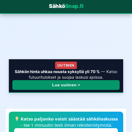
Sähkö
Snap.fi
UUTINEN
Sähkön hinta uhkaa nousta syksyllä yli 70 %
— Katso
futuuritulokset ja suojaa laskusi ajoissa.
Lue uutinen »
Katso paljonko voisit säästää sähkölaskussa
– tee 1 minuutin testi ilman rekisteröitymistä.