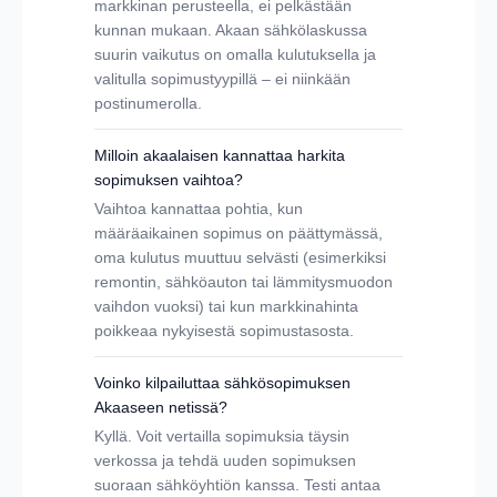
markkinan perusteella, ei pelkästään
kunnan mukaan. Akaan sähkölaskussa
suurin vaikutus on omalla kulutuksella ja
valitulla sopimustyypillä – ei niinkään
postinumerolla.
Milloin akaalaisen kannattaa harkita
sopimuksen vaihtoa?
Vaihtoa kannattaa pohtia, kun
määräaikainen sopimus on päättymässä,
oma kulutus muuttuu selvästi (esimerkiksi
remontin, sähköauton tai lämmitysmuodon
vaihdon vuoksi) tai kun markkinahinta
poikkeaa nykyisestä sopimustasosta.
Voinko kilpailuttaa sähkösopimuksen
Akaaseen netissä?
Kyllä. Voit vertailla sopimuksia täysin
verkossa ja tehdä uuden sopimuksen
suoraan sähköyhtiön kanssa. Testi antaa