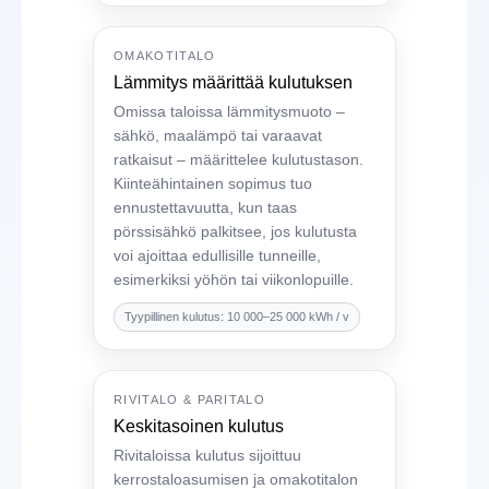
OMAKOTITALO
Lämmitys määrittää kulutuksen
Omissa taloissa lämmitysmuoto –
sähkö, maalämpö tai varaavat
ratkaisut – määrittelee kulutustason.
Kiinteähintainen sopimus tuo
ennustettavuutta, kun taas
pörssisähkö palkitsee, jos kulutusta
voi ajoittaa edullisille tunneille,
esimerkiksi yöhön tai viikonlopuille.
Tyypillinen kulutus: 10 000–25 000 kWh / v
RIVITALO & PARITALO
Keskitasoinen kulutus
Rivitaloissa kulutus sijoittuu
kerrostaloasumisen ja omakotitalon