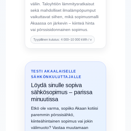
väliin. Taloyhtiön lämmitysratkaisut
sekä mahdolliset ilmalämpöpumput
vaikuttavat siihen, mikä sopimusmalli
Akaassa on järkevin – kiinteä hinta
vai pörssisidonnainen sopimus.
Tyypillinen kulutus: 4 000–10 000 kWh / v
TESTI AKAALAISELLE
SÄHKÖNKULUTTAJALLE
Löydä sinulle sopiva
sähkösopimus – parissa
minuutissa
Etkö ole varma, sopiiko Akaan kotiisi
paremmin pörssisähkö,
kiinteähintainen sopimus vai jokin
välimuoto? Vastaa muutamaan