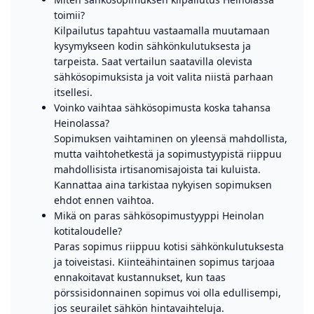
toimii?
Kilpailutus tapahtuu vastaamalla muutamaan
kysymykseen kodin sähkönkulutuksesta ja
tarpeista. Saat vertailun saatavilla olevista
sähkösopimuksista ja voit valita niistä parhaan
itsellesi.
Voinko vaihtaa sähkösopimusta koska tahansa
Heinolassa?
Sopimuksen vaihtaminen on yleensä mahdollista,
mutta vaihtohetkestä ja sopimustyypistä riippuu
mahdollisista irtisanomisajoista tai kuluista.
Kannattaa aina tarkistaa nykyisen sopimuksen
ehdot ennen vaihtoa.
Mikä on paras sähkösopimustyyppi Heinolan
kotitaloudelle?
Paras sopimus riippuu kotisi sähkönkulutuksesta
ja toiveistasi. Kiinteähintainen sopimus tarjoaa
ennakoitavat kustannukset, kun taas
pörssisidonnainen sopimus voi olla edullisempi,
jos seurailet sähkön hintavaihteluja.