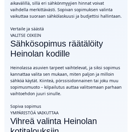
aikavälillä, sillä eri sähkönmyyjien hinnat voivat
vaihdella merkittävästi. Sopivan sopimuksen valinta
vaikuttaa suoraan sähkölaskuusi ja budjettisi hallintaan.
Vertaile ja säästä
VALITSE OIKEIN
Sähkösopimus räätälöity
Heinolan kodille
Heinolassa asuvien tarpeet vaihtelevat, ja siksi sopimus
kannattaa valita sen mukaan, miten paljon ja milloin
sähköä käytät. Kiinteä, pörssisidonnainen tai joku muu
sopimusmuoto – kilpailutus auttaa valitsemaan parhaan
vaihtoehdon juuri sinulle.
Sopiva sopimus
YMPÄRISTÖÄ VAIKUTTAA
Vihreä valinta Heinolan
kotitalouksiin