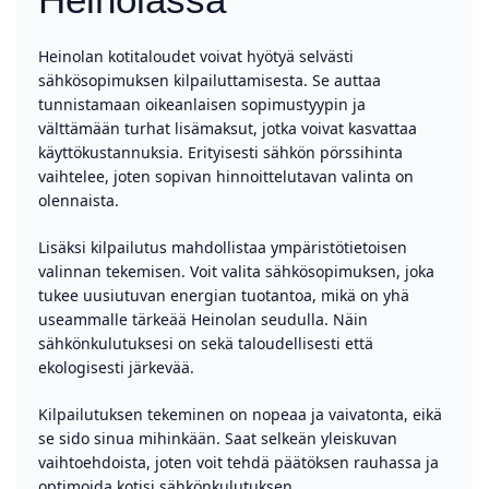
Heinolan kotitaloudet voivat hyötyä selvästi
sähkösopimuksen kilpailuttamisesta. Se auttaa
tunnistamaan oikeanlaisen sopimustyypin ja
välttämään turhat lisämaksut, jotka voivat kasvattaa
käyttökustannuksia. Erityisesti sähkön pörssihinta
vaihtelee, joten sopivan hinnoittelutavan valinta on
olennaista.
Lisäksi kilpailutus mahdollistaa ympäristötietoisen
valinnan tekemisen. Voit valita sähkösopimuksen, joka
tukee uusiutuvan energian tuotantoa, mikä on yhä
useammalle tärkeää Heinolan seudulla. Näin
sähkönkulutuksesi on sekä taloudellisesti että
ekologisesti järkevää.
Kilpailutuksen tekeminen on nopeaa ja vaivatonta, eikä
se sido sinua mihinkään. Saat selkeän yleiskuvan
vaihtoehdoista, joten voit tehdä päätöksen rauhassa ja
optimoida kotisi sähkönkulutuksen