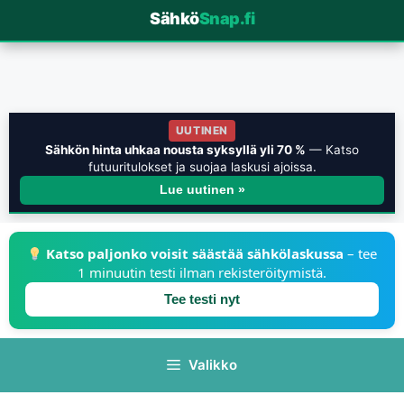
Sähkö
Snap.fi
UUTINEN
Sähkön hinta uhkaa nousta syksyllä yli 70 %
— Katso
futuuritulokset ja suojaa laskusi ajoissa.
Lue uutinen »
Katso paljonko voisit säästää sähkölaskussa
– tee
1 minuutin testi ilman rekisteröitymistä.
Tee testi nyt
Valikko