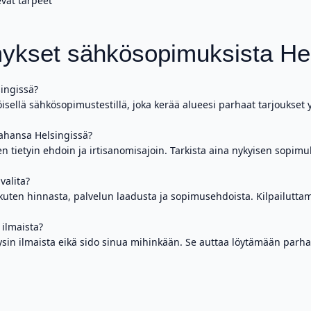
vat tarpeet
ykset sähkösopimuksista He
ingissä?
ellä sähkösopimustestillä, joka kerää alueesi parhaat tarjoukset yht
ahansa Helsingissä?
 tietyin ehdoin ja irtisanomisajoin. Tarkista aina nykyisen sopimuk
valita?
 kuten hinnasta, palvelun laadusta ja sopimusehdoista. Kilpailutt
ilmaista?
ysin ilmaista eikä sido sinua mihinkään. Se auttaa löytämään parha