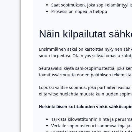
Saat sopimuksen, joka sopii elämäntyylii
Prosessi on nopea ja helppo
Näin kilpailutat sä
Ensimmäinen askel on kartoittaa nykyinen sähk
sinun tarpeitasi. Ota myös selvää omasta kulutus
Seuraavaksi käytä sähkösopimustestiä, joka ker
toimitusvarmuutta ennen päätöksen tekemistä. M
Lopuksi valitse sopimus, joka parhaiten vastaa 
ei tarvitse huolehtia muusta kuin uuden sopimu
Helsinkiläisen kotitalouden vinkit sähkösop
Tarkista kilowattitunnin hinta ja perusm
Vertaile sopimusten irtisanomisaikoja ja 