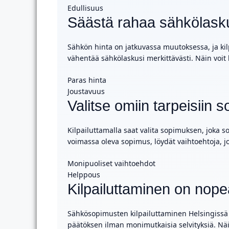
Edullisuus
Säästä rahaa sähkölask
Sähkön hinta on jatkuvassa muutoksessa, ja kilp
vähentää sähkölaskusi merkittävästi. Näin voi
Paras hinta
Joustavuus
Valitse omiin tarpeisiin
Kilpailuttamalla saat valita sopimuksen, joka s
voimassa oleva sopimus, löydät vaihtoehtoja, j
Monipuoliset vaihtoehdot
Helppous
Kilpailuttaminen on nope
Sähkösopimusten kilpailuttaminen Helsingissä o
päätöksen ilman monimutkaisia selvityksiä. Näi