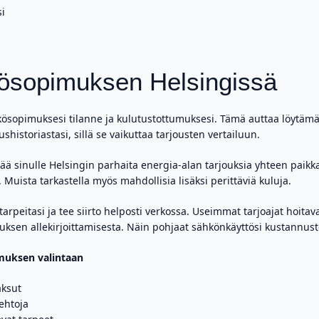
si
hkösopimuksen Helsingissä
ösopimuksesi tilanne ja kulutustottumuksesi. Tämä auttaa löytämä
historiastasi, sillä se vaikuttaa tarjousten vertailuun.
ää sinulle Helsingin parhaita energia-alan tarjouksia yhteen paikk
uista tarkastella myös mahdollisia lisäksi perittäviä kuluja.
tarpeitasi ja tee siirto helposti verkossa. Useimmat tarjoajat hoit
ksen allekirjoittamisesta. Näin pohjaat sähkönkäyttösi kustannusteh
imuksen valintaan
aksut
ehtoja