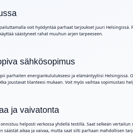
ussa
ailuttamalla voit hyödyntää parhaat tarjoukset juuri Helsingissä. P
t käyttää säästyneet rahat muuhun arjen tarpeeseen.
 sopiva sähkösopimus
opii parhaiten energiankulutukseesi ja elämäntyyliisi Helsingissä. O
otka joustavat tilanteesi mukaan. Voit myös vaihtaa sopimustasi hel
aa ja vaivatonta
nnistuu helposti verkossa yhdellä testillä. Saat selkeän vertailun
n säästät aikaa ja vaivaa, mutta saat silti parhaan mahdollisen tar