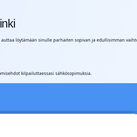
nki
uttaa löytämään sinulle parhaiten sopivan ja edullisimman vaihtoe
misehdot kilpailuttaessasi sähkösopimuksia.