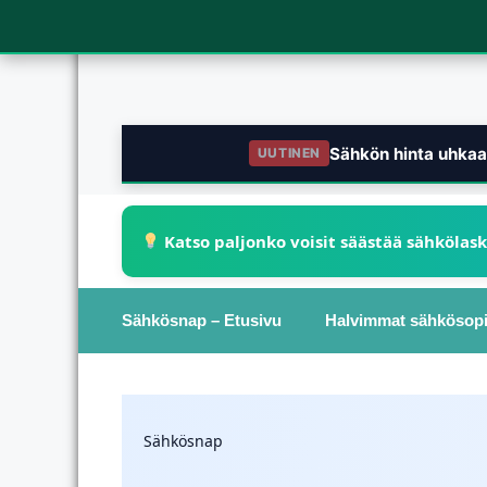
Sähkön hinta uhkaa 
UUTINEN
Katso paljonko voisit säästää sähkölas
Sähkösnap – Etusivu
Halvimmat sähkösop
Sähkösnap