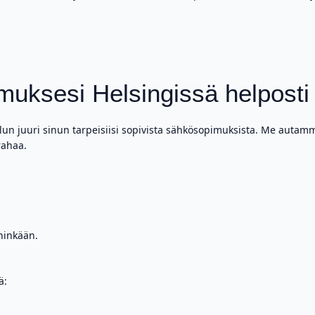
muksesi Helsingissä helposti 
ilun juuri sinun tarpeisiisi sopivista sähkösopimuksista. Me autam
rahaa.
hinkään.
ä: