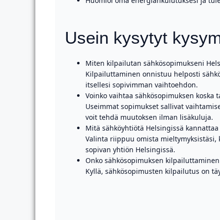
Huomioi oma energiankulutuksesi ja tule
Usein kysytyt kysym
Miten kilpailutan sähkösopimukseni Hels
Kilpailuttaminen onnistuu helposti sähköis
itsellesi sopivimman vaihtoehdon.
Voinko vaihtaa sähkösopimuksen koska t
Useimmat sopimukset sallivat vaihtamisen
voit tehdä muutoksen ilman lisäkuluja.
Mitä sähköyhtiötä Helsingissä kannattaa 
Valinta riippuu omista mieltymyksistäsi,
sopivan yhtiön Helsingissä.
Onko sähkösopimuksen kilpailuttaminen 
Kyllä, sähkösopimusten kilpailutus on tä