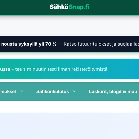
Sähkö
Snap.fi
nousta syksyllä yli 70 %
— Katso futuuritulokset ja suojaa las
kussa
– tee 1 minuutin testi ilman rekisteröitymistä.
imukset
Sähkönkulutus
Laskurit, blogit & muu