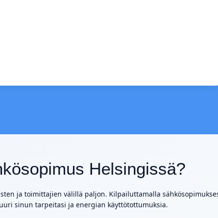
sähkösopimus Helsingissä?
ten ja toimittajien välillä paljon. Kilpailuttamalla sähkösopimukses
juuri sinun tarpeitasi ja energian käyttötottumuksia.