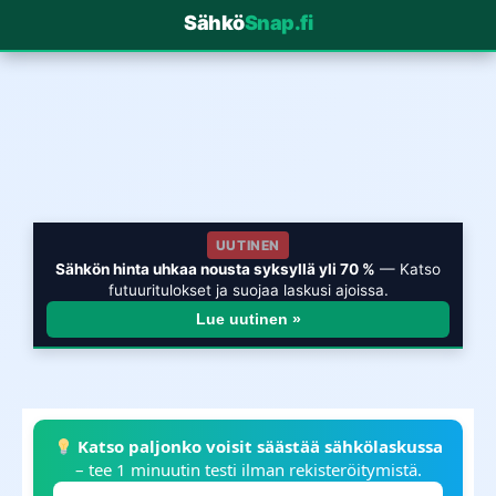
Sähkö
Snap.fi
UUTINEN
Sähkön hinta uhkaa nousta syksyllä yli 70 %
— Katso
futuuritulokset ja suojaa laskusi ajoissa.
Lue uutinen »
Katso paljonko voisit säästää sähkölaskussa
– tee 1 minuutin testi ilman rekisteröitymistä.