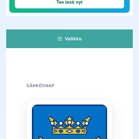
Tee testi nyt
Valikko
SÄHKÖSNAP