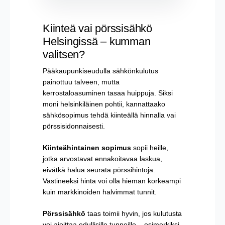
Kiinteä vai pörssisähkö
Helsingissä – kumman
valitsen?
Pääkaupunkiseudulla sähkönkulutus
painottuu talveen, mutta
kerrostaloasuminen tasaa huippuja. Siksi
moni helsinkiläinen pohtii, kannattaako
sähkösopimus tehdä kiinteällä hinnalla vai
pörssisidonnaisesti.
Kiinteähintainen sopimus
sopii heille,
jotka arvostavat ennakoitavaa laskua,
eivätkä halua seurata pörssihintoja.
Vastineeksi hinta voi olla hieman korkeampi
kuin markkinoiden halvimmat tunnit.
Pörssisähkö
taas toimii hyvin, jos kulutusta
voi ajoittaa edullisille tunneille – esimerkiksi