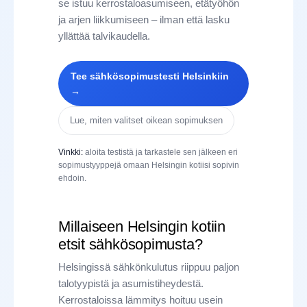
se istuu kerrostaloasumiseen, etätyöhön
ja arjen liikkumiseen – ilman että lasku
yllättää talvikaudella.
Tee sähkösopimustesti Helsinkiin
→
Lue, miten valitset oikean sopimuksen
Vinkki:
aloita testistä ja tarkastele sen jälkeen eri
sopimustyyppejä omaan Helsingin kotiisi sopivin
ehdoin.
Millaiseen Helsingin kotiin
etsit sähkösopimusta?
Helsingissä sähkönkulutus riippuu paljon
talotyypistä ja asumistiheydestä.
Kerrostaloissa lämmitys hoituu usein