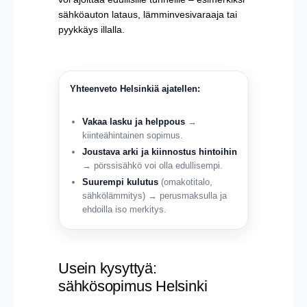
sähköauton lataus, lämminvesivaraaja tai
pyykkäys illalla.
Yhteenveto Helsinkiä ajatellen:
Vakaa lasku ja helppous
→
kiinteähintainen sopimus.
Joustava arki ja kiinnostus hintoihin
→ pörssisähkö voi olla edullisempi.
Suurempi kulutus
(omakotitalo,
sähkölämmitys) → perusmaksulla ja
ehdoilla iso merkitys.
Usein kysyttyä:
sähkösopimus Helsinki