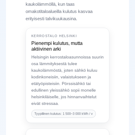
kaukolämmöllä, kun taas
omakotitaloalueilla kulutus kasvaa
erityisesti talvikuukausina.
KERROSTALO HELSINKI
Pienempi kulutus, mutta
aktiivinen arki
Helsingin kerrostaloasunnoissa suurin
osa lämmityksestä tulee
kaukolämmöstä, joten sähkö kuluu
kodinkoneisiin, valaistukseen ja
etätyöpisteisiin. Pörssisähkö tai
edullinen yleissähkö sopii monelle
helsinkiläiselle, jos hinnanvaihtelut
eivät stressaa.
Tyypillinen kulutus: 1 500–3 000 kWh / v