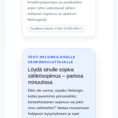
ilmalämpöpumppu ja asukkaiden
arjen rytmi vaikuttavat siihen,
millainen sopimus on järkevin
Helsingissä.
Tyypillinen kulutus: 4 000–10 000 kWh / v
TESTI HELSINKILÄISELLE
SÄHKÖNKULUTTAJALLE
Löydä sinulle sopiva
sähkösopimus – parissa
minuutissa
Etkö ole varma, sopiiko Helsingin
kotiisi paremmin pörssisähkö,
kiinteähintainen sopimus vai jokin
muu vaihtoehto? Vastaa muutamaan
helppoon kysymykseen ja saat