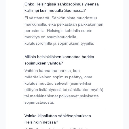
Onko Helsingissä sähkösopimus yleensä
kalliimpi kuin muualla Suomessa?
Ei välttämättä. Sähkön hinta muodostuu
markkinoilla, eikä pelkästään paikkakunnan
perusteella. Helsingin kohdalla suurin
merkitys on asumismuodolla,
kulutusprofiililla ja sopimuksen tyypillä.
Milloin helsinkiläisen kannattaa harkita
sopimuksen vaihtoa?
Vaihtoa kannattaa harkita, kun
määräaikainen sopimus päättyy, oma
kulutus muuttuu selvästi (esimerkiksi
etätyön lisääntyessä tai sähköauton myötä)
tai markkinahinnat poikkeavat nykyisestä
sopimustasosta.
Voinko kilpailuttaa sähkösopimuksen
Helsinkiin netissä?