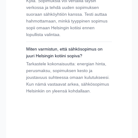
Kyllä. Sopimuksia voi vertailla täysin
verkossa ja tehdä uuden sopimuksen
suoraan sähköyhtiön kanssa. Testi auttaa
hahmottamaan, minkä tyyppinen sopimus
sopii omaan Helsingin kotiisi ennen
lopullista valintaa.
Miten varmistun, että sähkösopimus on
juuri Helsingin kotiini sopiva?
Tarkastele kokonaisuutta: energian hinta,
perusmaksu, sopimuksen kesto ja
joustavuus suhteessa omaan kulutukseesi.
Kun nämä vastaavat arkea, sähkösopimus
Helsinkiin on yleensä kohdallaan.