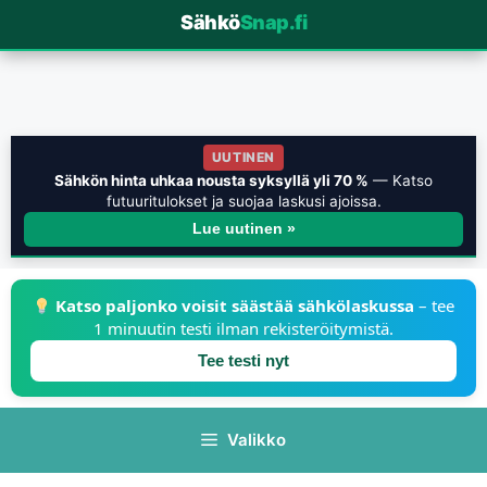
Sähkö
Snap.fi
UUTINEN
Sähkön hinta uhkaa nousta syksyllä yli 70 %
— Katso
futuuritulokset ja suojaa laskusi ajoissa.
Lue uutinen »
Katso paljonko voisit säästää sähkölaskussa
– tee
1 minuutin testi ilman rekisteröitymistä.
Tee testi nyt
Valikko