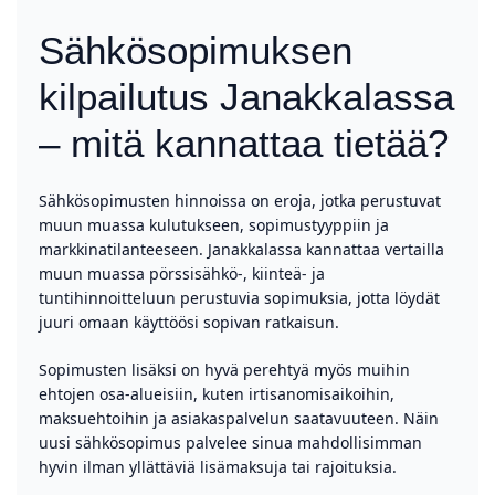
Sähkösopimuksen
kilpailutus Janakkalassa
– mitä kannattaa tietää?
Sähkösopimusten hinnoissa on eroja, jotka perustuvat
muun muassa kulutukseen, sopimustyyppiin ja
markkinatilanteeseen. Janakkalassa kannattaa vertailla
muun muassa pörssisähkö-, kiinteä- ja
tuntihinnoitteluun perustuvia sopimuksia, jotta löydät
juuri omaan käyttöösi sopivan ratkaisun.
Sopimusten lisäksi on hyvä perehtyä myös muihin
ehtojen osa-alueisiin, kuten irtisanomisaikoihin,
maksuehtoihin ja asiakaspalvelun saatavuuteen. Näin
uusi sähkösopimus palvelee sinua mahdollisimman
hyvin ilman yllättäviä lisämaksuja tai rajoituksia.