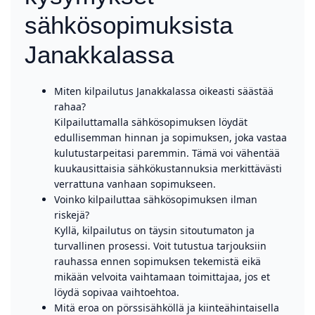
sähkösopimuksista
Janakkalassa
Miten kilpailutus Janakkalassa oikeasti säästää
rahaa?
Kilpailuttamalla sähkösopimuksen löydät
edullisemman hinnan ja sopimuksen, joka vastaa
kulutustarpeitasi paremmin. Tämä voi vähentää
kuukausittaisia sähkökustannuksia merkittävästi
verrattuna vanhaan sopimukseen.
Voinko kilpailuttaa sähkösopimuksen ilman
riskejä?
Kyllä, kilpailutus on täysin sitoutumaton ja
turvallinen prosessi. Voit tutustua tarjouksiin
rauhassa ennen sopimuksen tekemistä eikä
mikään velvoita vaihtamaan toimittajaa, jos et
löydä sopivaa vaihtoehtoa.
Mitä eroa on pörssisähköllä ja kiinteähintaisella