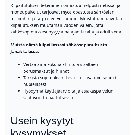
Kilpailutuksen tekeminen onnistuu helposti netissä, ja
monet palvelut tarjoavat myös opastusta sähköalan
termeihin ja tarjoajien vertailuun. Muistathan päivittää
kilpailutuksen muutaman vuoden välein, jotta
sähkösopimuksesi pysyy aina ajan tasalla ja edullisena.
Muista nämä kilpaillessasi sähkösopimuksista
Janakkalassa:
Vertaa aina kokonaishintoja sisältäen
perusmaksut ja hinnat
Tarkista sopimuksen kesto ja irtisanomisehdot
huolellisesti
Hyödynnä käyttäjäarvioita ja asiakaspalvelun
saatavuutta päätöksessä
Usein kysytyt
kysymykset