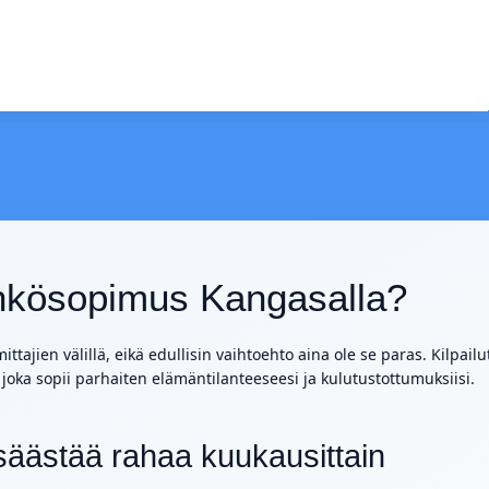
sähkösopimus Kangasalla?
ittajien välillä, eikä edullisin vaihtoehto aina ole se paras. Kilpailu
joka sopii parhaiten elämäntilanteeseesi ja kulutustottumuksiisi.
säästää rahaa kuukausittain