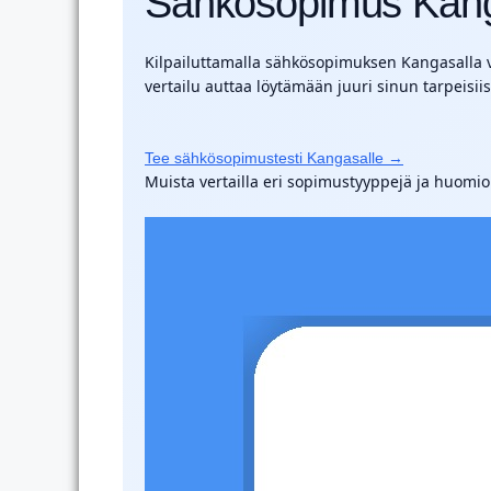
Sähkösopimus Kan
Kilpailuttamalla sähkösopimuksen Kangasalla vo
vertailu auttaa löytämään juuri sinun tarpeisi
Tee sähkösopimustesti Kangasalle →
Muista vertailla eri sopimustyyppejä ja huomi