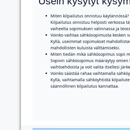
Usein kysytyt kysy
Miten kilpailutus onnistuu käytännössä?
Kilpailutus onnistuu helposti verkossa tä
vaiheelta sopimuksen valinnassa ja teos
Voinko vaihtaa sähkösopimusta kesken 
Kyllä, useimmat sopimukset mahdollista
mahdollisten kuluista välttämiseksi.
Miten tiedän mikä sähkösopimus sopii m
Sopivin sähkösopimus määräytyy omien k
vaihtoehdoista ja voit valita itsellesi jä
Voinko säästää rahaa vaihtamalla sähköy
Kyllä, vaihtamalla sähköyhtiötä kilpailu
säännöllinen kilpailutus kannattaa.