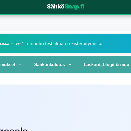
Sähkö
Snap.fi
kussa
– tee 1 minuutin testi ilman rekisteröitymistä.
imukset
Sähkönkulutus
Laskurit, blogit & muu