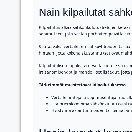
Näin kilpailutat sä
Kilpailutus alkaa sähkönkulutustietojen keräämis
sopimuksen, joka vastaa parhaiten päivittäisiä 
Seuraavaksi vertailet eri sähköyhtiöiden tarjo
hintaan, jotta kokonaiskustannukset ovat mahd
Kilpailutuksen lopuksi voit valita sinulle so
irtisanomisehdot ja mahdolliset lisäedut, jotta
Tärkeimmät muistettavat kilpailutuksessa
Vertaile hintoja ja sopimusehtoja huolell
Ota huomioon oma sähkönkulutuksesi ta
Hyödynnä asiantuntijoiden tarjoamat vink