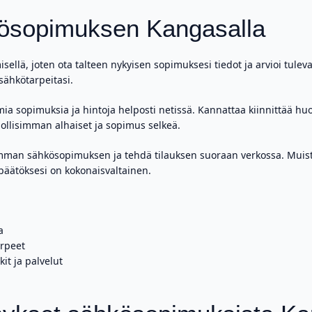
hkösopimuksen Kangasalla
ellä, joten ota talteen nykyisen sopimuksesi tiedot ja arvioi tuleva
sähkötarpeitasi.
amia sopimuksia ja hintoja helposti netissä. Kannattaa kiinnittää 
ollisimman alhaiset ja sopimus selkeä.
pivimman sähkösopimuksen ja tehdä tilauksen suoraan verkossa. Mu
 päätöksesi on kokonaisvaltainen.
a
rpeet
it ja palvelut