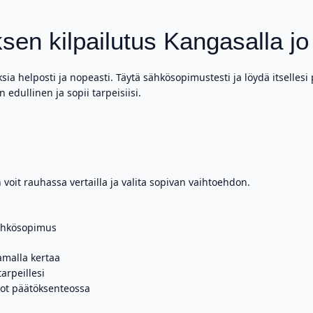
sen kilpailutus Kangasalla jo
ksia helposti ja nopeasti. Täytä sähkösopimustesti ja löydä itselle
edullinen ja sopii tarpeisiisi.
 voit rauhassa vertailla ja valita sopivan vaihtoehdon.
sähkösopimus
amalla kertaa
arpeillesi
vot päätöksenteossa