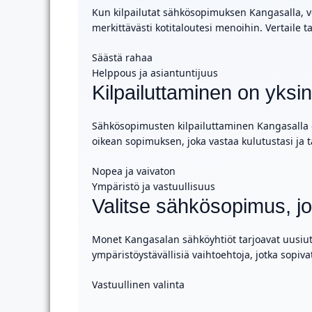
Kun kilpailutat sähkösopimuksen Kangasalla, vo
merkittävästi kotitaloutesi menoihin. Vertaile t
Säästä rahaa
Helppous ja asiantuntijuus
Kilpailuttaminen on yksi
Sähkösopimusten kilpailuttaminen Kangasalla on
oikean sopimuksen, joka vastaa kulutustasi ja ta
Nopea ja vaivaton
Ympäristö ja vastuullisuus
Valitse sähkösopimus, j
Monet Kangasalan sähköyhtiöt tarjoavat uusiutuv
ympäristöystävällisiä vaihtoehtoja, jotka sopiva
Vastuullinen valinta