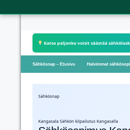
Katso paljonko voisit säästää sähkölas
Sähkösnap – Etusivu
Halvimmat sähkösop
Sähkösnap
Kangasala
Sähkön kilpailutus Kangasalla