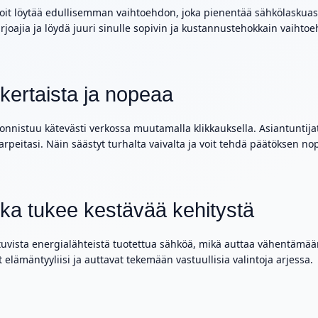
it löytää edullisemman vaihtoehdon, joka pienentää sähkölaskuasi. P
arjoajia ja löydä juuri sinulle sopivin ja kustannustehokkain vaihtoe
nkertaista ja nopeaa
nistuu kätevästi verkossa muutamalla klikkauksella. Asiantuntijat
rpeitasi. Näin säästyt turhalta vaivalta ja voit tehdä päätöksen nop
oka tukee kestävää kehitystä
ista energialähteistä tuotettua sähköä, mikä auttaa vähentämään hi
t elämäntyyliisi ja auttavat tekemään vastuullisia valintoja arjessa.