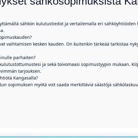
mykset sähkösopimuksista Ka
yttämällä sähkön kulutustiedot ja vertailemalla eri sähköyhtiöiden 
sa.
sopimuskauden?
vat vaihtamisen kesken kauden. On kuitenkin tärkeää tarkistaa ny
inulle parhaiten?
ulutustottumustesi ja sekä toivomaasi sopimustyypin mukaan. Kilp
rkevimmän tarjouksen.
htiötä Kangasalla?
tetun sopimuksen myötä voit saada merkittäviä säästöjä sähkölaskuus