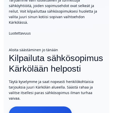
Tarjoamme vain luotettavien ja tunnettuja
sähköyhtiöitä, joiden sopimusehdot ovat selkeät ja
reilut. Voit kilpailuttaa sähkösopimuksesi huoletta ja
valita juuri sinun kotiisi sopivan vaihtoehdon
Kärkölässä.
Luotettavuus
Aloita säästäminen jo tänään
Kilpailuta sähkösopimus
Kärkölään helposti
Täytä kyselymme ja saat nopeasti henkilökohtaisia
tarjouksia juuri Kärkölän alueella. Säästä rahaa ja
valitse itsellesi paras sähkösopimus ilman turhaa
vaivaa.