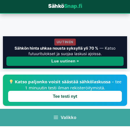
Sähkö
Snap.fi
UUTINEN
Sähkön hinta uhkaa nousta syksyllä yli 70 %
— Katso
futuuritulokset ja suojaa laskusi ajoissa.
Lue uutinen »
Katso paljonko voisit säästää sähkölaskussa
– tee
1 minuutin testi ilman rekisteröitymistä.
Tee testi nyt
Valikko