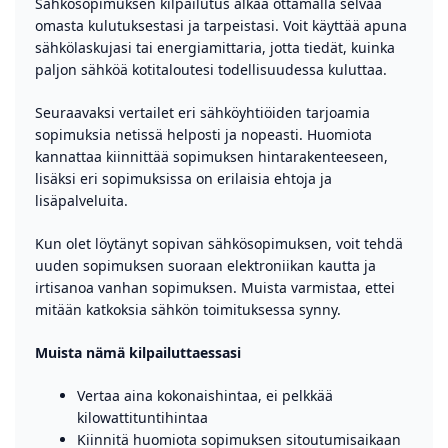
Sähkösopimuksen kilpailutus alkaa ottamalla selvää
omasta kulutuksestasi ja tarpeistasi. Voit käyttää apuna
sähkölaskujasi tai energiamittaria, jotta tiedät, kuinka
paljon sähköä kotitaloutesi todellisuudessa kuluttaa.
Seuraavaksi vertailet eri sähköyhtiöiden tarjoamia
sopimuksia netissä helposti ja nopeasti. Huomiota
kannattaa kiinnittää sopimuksen hintarakenteeseen,
lisäksi eri sopimuksissa on erilaisia ehtoja ja
lisäpalveluita.
Kun olet löytänyt sopivan sähkösopimuksen, voit tehdä
uuden sopimuksen suoraan elektroniikan kautta ja
irtisanoa vanhan sopimuksen. Muista varmistaa, ettei
mitään katkoksia sähkön toimituksessa synny.
Muista nämä kilpailuttaessasi
Vertaa aina kokonaishintaa, ei pelkkää
kilowattituntihintaa
Kiinnitä huomiota sopimuksen sitoutumisaikaan