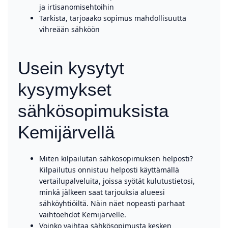
ja irtisanomisehtoihin
Tarkista, tarjoaako sopimus mahdollisuutta
vihreään sähköön
Usein kysytyt
kysymykset
sähkösopimuksista
Kemijärvellä
Miten kilpailutan sähkösopimuksen helposti?
Kilpailutus onnistuu helposti käyttämällä
vertailupalveluita, joissa syötät kulutustietosi,
minkä jälkeen saat tarjouksia alueesi
sähköyhtiöiltä. Näin näet nopeasti parhaat
vaihtoehdot Kemijärvelle.
Voinko vaihtaa sähkösopimusta kesken