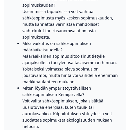
sopimuskauden?
Useimmissa tapauksissa voit vaihtaa
sähkösopimusta myös kesken sopimuskauden,
mutta kannattaa varmistaa mahdolliset
vaihtokulut tai irtisanomisajat omasta
sopimuksesta.
Mikä vaikutus on sähkösopimuksen
määräaikaisuudella?
Määräaikainen sopimus sitoo sinut tietylle
ajanjaksolle ja tuo yleensä tasaisemman hinnan.
Toistaiseksi voimassa oleva sopimus on
joustavampi, mutta hinta voi vaihdella enemmän
markkinatilanteen mukaan.
Miten löydän ympäristöystävällisen
sähkösopimuksen Kemijärvellä?
Voit valita sähkösopimuksen, joka sisältää
uusiutuvaa energiaa, kuten tuuli- tai
aurinkosähköä. Kilpailutuksen yhteydessä voit
suodattaa sopimukset ekologisuuden mukaan
helposti.