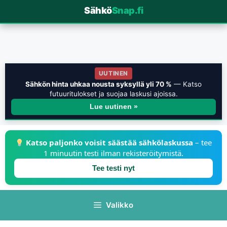
Sähkö
Snap.fi
UUTINEN
Sähkön hinta uhkaa nousta syksyllä yli 70 %
— Katso
futuuritulokset ja suojaa laskusi ajoissa.
Lue uutinen »
Katso paljonko voisit säästää sähkölaskussa
– tee
1 minuutin testi ilman rekisteröitymistä.
Tee testi nyt
Valikko