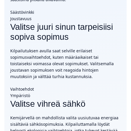
Säästövinkki
Joustavuus
Valitse juuri sinun tarpeisiisi
sopiva sopimus
Kilpailutuksen avulla saat selville erilaiset
sopimusvaihtoehdot, kuten määräaikaiset tai
toistaiseksi voimassa olevat sopimukset. Valitsemalla
joustavan sopimuksen voit reagoida hintojen
muutoksiin ja välttää turhia kustannuksia.
Vaihtoehdot
Ympäristö
Valitse vihreä sähkö
Kemijärvellä on mahdollista valita uusiutuvaa energiaa
sisältäviä sähkösopimuksia. Kilpailuttamalla löydät
helposti ekologisia vaihtoehtoja, jotka tukevat kestävää