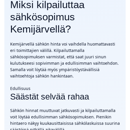
Miksi kilpailuttaa
sähkösopimus
Kemijärvellä?
Kemijärvellä sähkön hinta voi vaihdella huomattavasti
eri toimittajien välillä. Kilpailuttamalla
sähkösopimuksen varmistat, että saat juuri sinun
kulutukseesi sopivimman ja edullisimman vaihtoehdon.
Samalla voit löytää myös ympäristöystävällisiä
vaihtoehtoja sähkön hankintaan.
Edullisuus
Säästät selvää rahaa
Sähkön hinnat muuttuvat jatkuvasti ja kilpailuttamalla
voit löytää edullisimman sähkösopimuksen. Pienikin
hintaero näkyy kuukausittaisissa sähkölaskuissa suurina
säästöinä pitkällä aikavälillä.