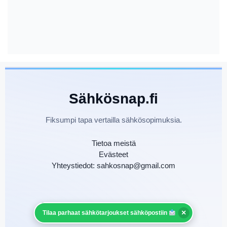
Sähkösnap.fi
Fiksumpi tapa vertailla sähkösopimuksia.
Tietoa meistä
Evästeet
Yhteystiedot: sahkosnap@gmail.com
©
Sähkösnap.fi — Kaikki oikeudet pidätetään.
×
Tilaa parhaat sähkötarjoukset sähköpostiin