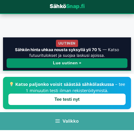
Sähkö
Snap.fi
UUTINEN
Sähkön hinta uhkaa nousta syksyllä yli 70 %
— Katso
futuuritulokset ja suojaa laskusi ajoissa.
Lue uutinen »
Katso paljonko voisit säästää sähkölaskussa
– tee
1 minuutin testi ilman rekisteröitymistä.
Tee testi nyt
Valikko