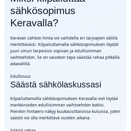
sähkösopimus
Keravalla?
Keravan sähkön hinta voi vaihdella eri tarjoajien välillä
merkittävästi. Kilpailuttamalla sähkösopimuksen löydät
juuri sinun tarpeisiisi sopivan ja edullisimman
vaihtoehdon. Se on vaivaton tapa säästää rahaa pitkällä
aikavälillä.
Edullisuus
Säästä sähkölaskussasi
Kilpailuttamalla sähkösopimuksen Keravalla voit löytää
markkinoiden edullisimman vaihtoehdon kotiisi.
Pienikin hintaero näkyy kuukausittaisissa kuluissa, joten
säästö voi olla merkittävä vuoden aikana.
Säästä rahaa