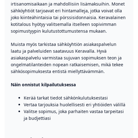
irtisanomisaikaan ja mahdollisiin lisämaksuihin. Monet
sähköyhtiöt tarjoavat eri hintamalleja, jotka voivat olla
joko kiinteähintaisia tai pörssisidonnaisia. Keravalainen
kotitalous hyötyy valitsemalla itselleen sopivimman
sopimustyypin kulutustottumustensa mukaan.
Muista myös tarkistaa sähköyhtiön asiakaspalvelun
laatu ja palveluiden saatavuus Keravalla. Hyvä
asiakaspalvelu varmistaa sujuvan sopimuksen teon ja
ongelmatilanteiden nopean ratkaisemisen, mikä tekee
sähkösopimuksesta entistä miellyttävämmän.
Näin onnistut kilpailutuksessa
Kerää tarkat tiedot sähkönkulutuksestasi
Vertaa tarjouksia huolellisesti eri yhtiöiden välillä
Valitse sopimus, joka parhaiten vastaa tarpeitasi
ja budjettiasi