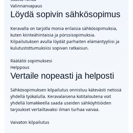
Valinnanvapaus
Löydä sopivin sähkösopimus
Keravalla on tarjolla monia erilaisia sähkösopimuksia,
kuten kiinteähintaisia ja pörssisopimuksia.
Kilpailutuksen avulla löydät parhaiten elämäntyyliisi ja
kulutustottumuksiisi sopivan ratkaisun.
Räätälöi sopimuksesi
Helppous
Vertaile nopeasti ja helposti
Sähkösopimuksen kilpailutus onnistuu kätevästi netissä
yhdellä työkalulla. Keravalaisena kotitaloutena voit
yhdellä lomakkeella saada useiden sähköyhtiöiden
tarjoukset vertailtavaksi ilman turhaa vaivaa.
Vaivaton kilpailutus