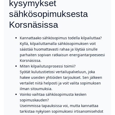
kysymykset
sähkösopimuksesta
Korsnäsissa
Kannattaako sähkösopimus todella kilpailuttaa?
Kyllä, kilpailuttamalla sähkösopimuksen voit
säästää huomattavasti rahaa ja löytää sinulle
parhaiten sopivan ratkaisun energiantarpeeseesi
Korsnäsissa.
Miten kilpailutusprosessi toimii?
Syötät kulutustietosi vertailupalveluun, joka
hakee useiden yhtiöiden tarjoukset. Sen jälkeen
vertailet niitä helposti ja voit valita sopimuksen
ilman sitoumuksia.
Voinko vaihtaa sähkösopimusta kesken
sopimuskauden?
Useimmissa tapauksissa voi, mutta kannattaa
tarkistaa nykyisen sopimuksesi irtisanomisehdot