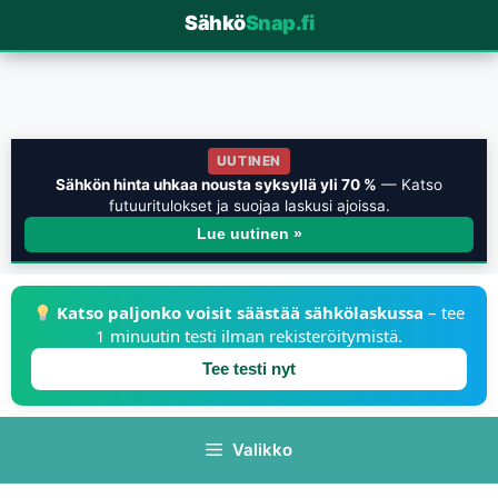
Sähkö
Snap.fi
UUTINEN
Sähkön hinta uhkaa nousta syksyllä yli 70 %
— Katso
futuuritulokset ja suojaa laskusi ajoissa.
Lue uutinen »
Katso paljonko voisit säästää sähkölaskussa
– tee
1 minuutin testi ilman rekisteröitymistä.
Tee testi nyt
Valikko