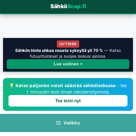
Sähkö
Snap.fi
UUTINEN
Sähkön hinta uhkaa nousta syksyllä yli 70 %
— Katso
futuuritulokset ja suojaa laskusi ajoissa.
Lue uutinen »
Katso paljonko voisit säästää sähkölaskussa
– tee
1 minuutin testi ilman rekisteröitymistä.
Tee testi nyt
Valikko