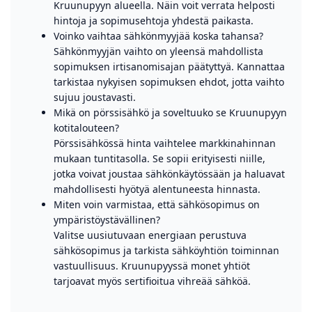
Kruunupyyn alueella. Näin voit verrata helposti
hintoja ja sopimusehtoja yhdestä paikasta.
Voinko vaihtaa sähkönmyyjää koska tahansa?
Sähkönmyyjän vaihto on yleensä mahdollista
sopimuksen irtisanomisajan päätyttyä. Kannattaa
tarkistaa nykyisen sopimuksen ehdot, jotta vaihto
sujuu joustavasti.
Mikä on pörssisähkö ja soveltuuko se Kruunupyyn
kotitalouteen?
Pörssisähkössä hinta vaihtelee markkinahinnan
mukaan tuntitasolla. Se sopii erityisesti niille,
jotka voivat joustaa sähkönkäytössään ja haluavat
mahdollisesti hyötyä alentuneesta hinnasta.
Miten voin varmistaa, että sähkösopimus on
ympäristöystävällinen?
Valitse uusiutuvaan energiaan perustuva
sähkösopimus ja tarkista sähköyhtiön toiminnan
vastuullisuus. Kruunupyyssä monet yhtiöt
tarjoavat myös sertifioitua vihreää sähköä.