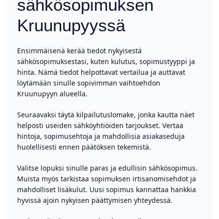
sähkösopimuksen
Kruunupyyssä
Ensimmäisenä kerää tiedot nykyisestä
sähkösopimuksestasi, kuten kulutus, sopimustyyppi ja
hinta. Nämä tiedot helpottavat vertailua ja auttavat
löytämään sinulle sopivimman vaihtoehdon
Kruunupyyn alueella.
Seuraavaksi täytä kilpailutuslomake, jonka kautta näet
helposti useiden sähköyhtiöiden tarjoukset. Vertaa
hintoja, sopimusehtoja ja mahdollisia asiakaseduja
huolellisesti ennen päätöksen tekemistä.
Valitse lopuksi sinulle paras ja edullisin sähkösopimus.
Muista myös tarkistaa sopimuksen irtisanomisehdot ja
mahdolliset lisäkulut. Uusi sopimus kannattaa hankkia
hyvissä ajoin nykyisen päättymisen yhteydessä.