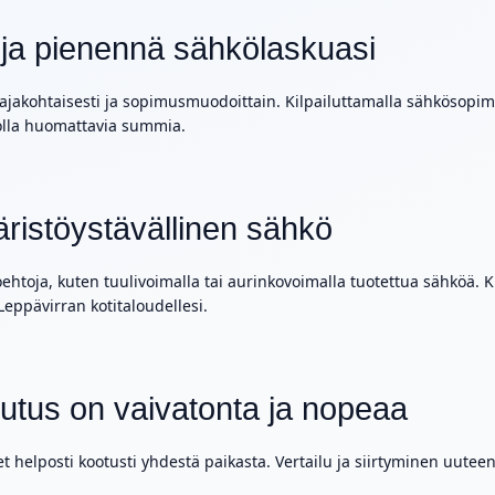
 ja pienennä sähkölaskuasi
tajakohtaisesti ja sopimusmuodoittain. Kilpailuttamalla sähkösopimuk
olla huomattavia summia.
äristöystävällinen sähkö
htoja, kuten tuulivoimalla tai aurinkovoimalla tuotettua sähköä. K
ppävirran kotitaloudellesi.
utus on vaivatonta ja nopeaa
 helposti kootusti yhdestä paikasta. Vertailu ja siirtyminen uute