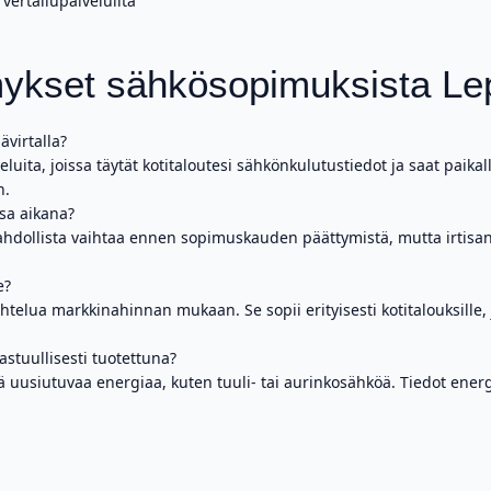
 vertailupalveluilta
ykset sähkösopimuksista Lep
virtalla?
eluita, joissa täytät kotitaloutesi sähkönkulutustiedot ja saat paikal
n.
sa aikana?
ahdollista vaihtaa ennen sopimuskauden päättymistä, mutta irtisa
e?
telua markkinahinnan mukaan. Se sopii erityisesti kotitalouksille, j
astuullisesti tuotettuna?
ää uusiutuvaa energiaa, kuten tuuli- tai aurinkosähköä. Tiedot ene