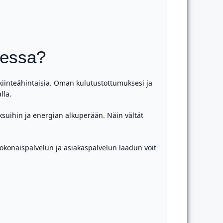
aessa?
i kiinteähintaisia. Oman kulutustottumuksesi ja
lla.
ksuihin ja energian alkuperään. Näin vältät
n kokonaispalvelun ja asiakaspalvelun laadun voit