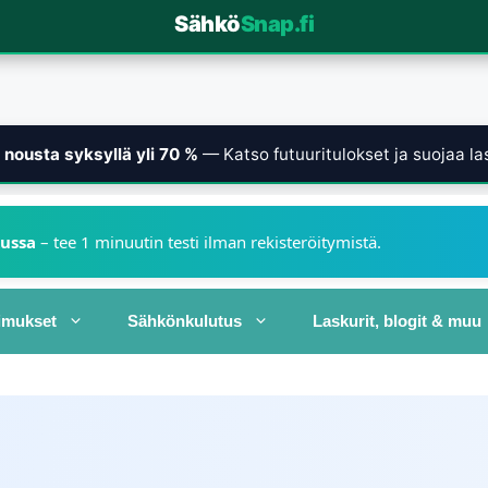
Sähkö
Snap.fi
nousta syksyllä yli 70 %
— Katso futuuritulokset ja suojaa las
kussa
– tee 1 minuutin testi ilman rekisteröitymistä.
imukset
Sähkönkulutus
Laskurit, blogit & muu