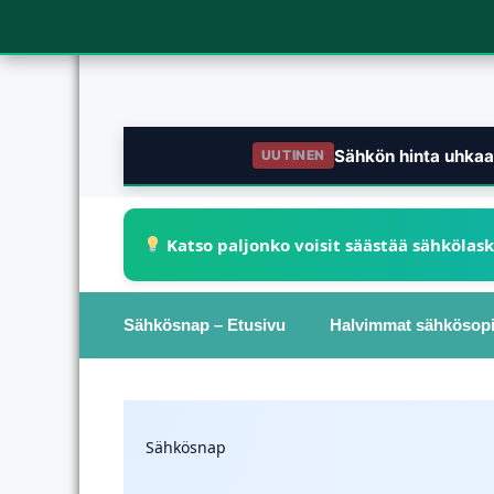
Sähkön hinta uhkaa 
UUTINEN
Katso paljonko voisit säästää sähkölas
Sähkösnap – Etusivu
Halvimmat sähkösop
Sähkösnap