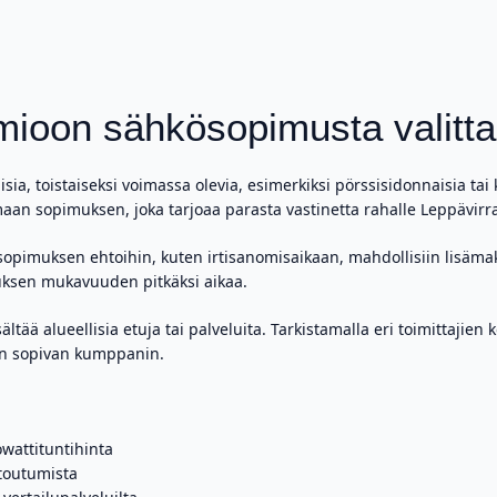
omioon sähkösopimusta valitt
sia, toistaiseksi voimassa olevia, esimerkiksi pörssisidonnaisia ta
an sopimuksen, joka tarjoaa parasta vastinetta rahalle Leppävirra
 sopimuksen ehtoihin, kuten irtisanomisaikaan, mahdollisiin lisäma
uksen mukavuuden pitkäksi aikaa.
sältää alueellisia etuja tai palveluita. Tarkistamalla eri toimittajie
ten sopivan kumppanin.
owattituntihinta
toutumista