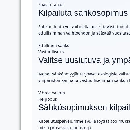
Säästä rahaa
Kilpailuta sähkösopimus
Sähkön hinta voi vaihdella merkittävästi toimit
edullisimman vaihtoehdon ja säästää vuositas
Edullinen sähkö
Vastuullisuus
Valitse uusiutuva ja ymp
Monet sähkönmyyjät tarjoavat ekologisia vaihtoe
ympäristön kannalta vastuullisemman sähkön Le
Vihreä valinta
Helppous
Sähkösopimuksen kilpail
Kilpailutuspalvelumme avulla löydät sopimukset
pitkiä prosesseja tai riskejä.