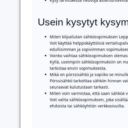
Kysy tarvittaessa neuvoja asiantuntevilta
Usein kysytyt kysym
Miten kilpailutan sähkösopimuksen Leppä
Voit käyttää helppokäyttöisiä vertailupalv
edullisimman ja sopivimman sopimukse
Voinko vaihtaa sähkösopimuksen olemas
Kyllä, useimpiin sähkösopimuksiin on m
tarkistaa ensin sopimuksesta.
Mikä on pörssisähkö ja sopiiko se minull
Pörssisähkö tarkoittaa sähkön hinnan vaih
seuraavat kulutustaan tarkasti.
Miten voin varmistaa, että saan sähköä v
Voit valita sähkösopimuksen, joka sisält
ehdoista tai sähköyhtiön verkkosivuilta.