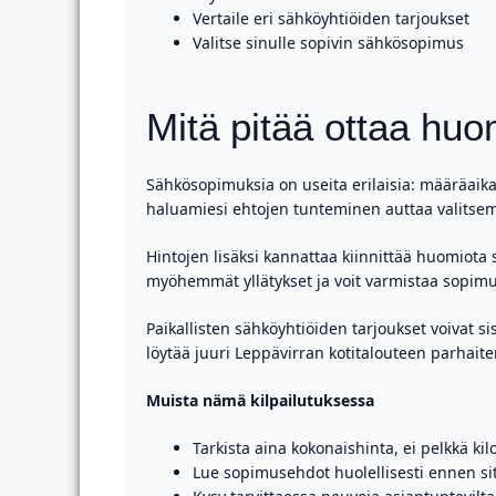
Vertaile eri sähköyhtiöiden tarjoukset
Valitse sinulle sopivin sähkösopimus
Mitä pitää ottaa hu
Sähkösopimuksia on useita erilaisia: määräaikai
haluamiesi ehtojen tunteminen auttaa valitsema
Hintojen lisäksi kannattaa kiinnittää huomiota
myöhemmät yllätykset ja voit varmistaa sopim
Paikallisten sähköyhtiöiden tarjoukset voivat si
löytää juuri Leppävirran kotitalouteen parhai
Muista nämä kilpailutuksessa
Tarkista aina kokonaishinta, ei pelkkä kil
Lue sopimusehdot huolellisesti ennen si