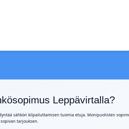
ähkösopimus Leppävirtalla?
dyntää sähkön kilpailuttamisen tuomia etuja. Monipuolisten sopim
sopivan tarjouksen.