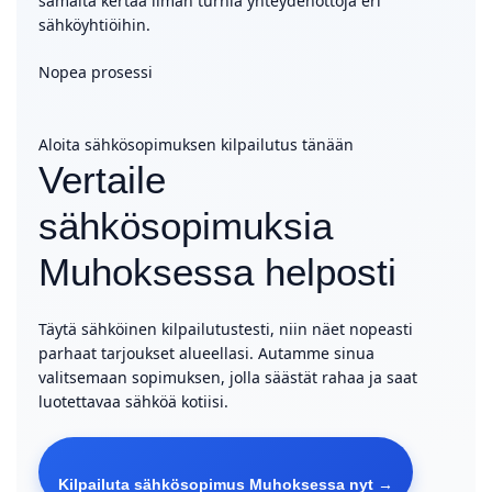
samalta kertaa ilman turhia yhteydenottoja eri
sähköyhtiöihin.
Nopea prosessi
Aloita sähkösopimuksen kilpailutus tänään
Vertaile
sähkösopimuksia
Muhoksessa helposti
Täytä sähköinen kilpailutustesti, niin näet nopeasti
parhaat tarjoukset alueellasi. Autamme sinua
valitsemaan sopimuksen, jolla säästät rahaa ja saat
luotettavaa sähköä kotiisi.
Kilpailuta sähkösopimus Muhoksessa nyt →