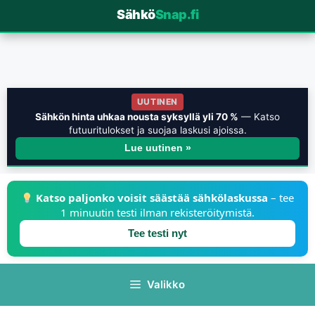
Sähkö
Snap.fi
UUTINEN
Sähkön hinta uhkaa nousta syksyllä yli 70 %
— Katso
futuuritulokset ja suojaa laskusi ajoissa.
Lue uutinen »
Katso paljonko voisit säästää sähkölaskussa
– tee
1 minuutin testi ilman rekisteröitymistä.
Tee testi nyt
Valikko