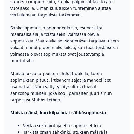
suuresti riippuen siitä, kuinka paljon sähköä käytät
vuositasolla. Oman kulutuksen tunteminen auttaa
vertailemaan tarjouksia tarkemmin.
Sähkösopimuksia on monenlaisia, esimerkiksi
määräaikaisia ja toistaiseksi voimassa olevia
sopimuksia. Määräaikaiset sopimukset tarjoavat usein
vakaat hinnat pidemmäksi aikaa, kun taas toistaiseksi
voimassa olevat sopimukset ovat joustavampia
muutoksille.
Muista lukea tarjousten ehdot huolella, kuten
sopimuksen pituus, irtisanomisajat ja mahdolliset
lisämaksut. Näin vältyt yllätyksiltä ja löydät
sähkösopimuksen, joka sopii parhaiten juuri sinun
tarpeisiisi Muhos-kotona.
Muista nämä, kun kilpailutat sähkösopimusta
Vertaa sekä hintoja että sopimusehtoja
Tarkista oman sähkönkulutuksen määrä ja