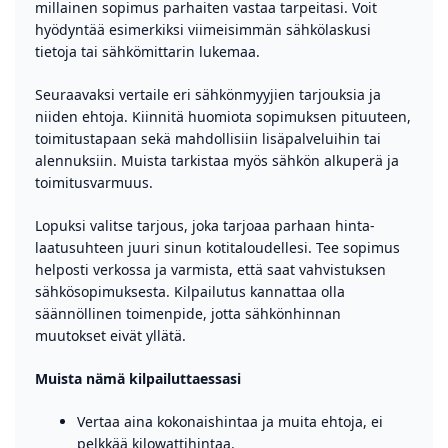
millainen sopimus parhaiten vastaa tarpeitasi. Voit
hyödyntää esimerkiksi viimeisimmän sähkölaskusi
tietoja tai sähkömittarin lukemaa.
Seuraavaksi vertaile eri sähkönmyyjien tarjouksia ja
niiden ehtoja. Kiinnitä huomiota sopimuksen pituuteen,
toimitustapaan sekä mahdollisiin lisäpalveluihin tai
alennuksiin. Muista tarkistaa myös sähkön alkuperä ja
toimitusvarmuus.
Lopuksi valitse tarjous, joka tarjoaa parhaan hinta-
laatusuhteen juuri sinun kotitaloudellesi. Tee sopimus
helposti verkossa ja varmista, että saat vahvistuksen
sähkösopimuksesta. Kilpailutus kannattaa olla
säännöllinen toimenpide, jotta sähkönhinnan
muutokset eivät yllätä.
Muista nämä kilpailuttaessasi
Vertaa aina kokonaishintaa ja muita ehtoja, ei
pelkkää kilowattihintaa.