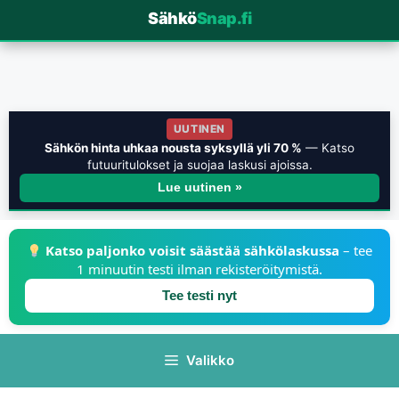
Sähkö
Snap.fi
UUTINEN
Sähkön hinta uhkaa nousta syksyllä yli 70 %
— Katso
futuuritulokset ja suojaa laskusi ajoissa.
Lue uutinen »
Katso paljonko voisit säästää sähkölaskussa
– tee
1 minuutin testi ilman rekisteröitymistä.
Tee testi nyt
Valikko