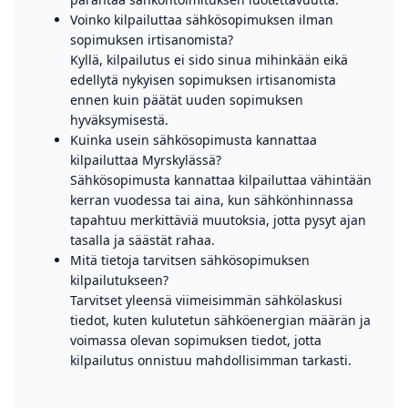
Voinko kilpailuttaa sähkösopimuksen ilman
sopimuksen irtisanomista?
Kyllä, kilpailutus ei sido sinua mihinkään eikä
edellytä nykyisen sopimuksen irtisanomista
ennen kuin päätät uuden sopimuksen
hyväksymisestä.
Kuinka usein sähkösopimusta kannattaa
kilpailuttaa Myrskylässä?
Sähkösopimusta kannattaa kilpailuttaa vähintään
kerran vuodessa tai aina, kun sähkönhinnassa
tapahtuu merkittäviä muutoksia, jotta pysyt ajan
tasalla ja säästät rahaa.
Mitä tietoja tarvitsen sähkösopimuksen
kilpailutukseen?
Tarvitset yleensä viimeisimmän sähkölaskusi
tiedot, kuten kulutetun sähköenergian määrän ja
voimassa olevan sopimuksen tiedot, jotta
kilpailutus onnistuu mahdollisimman tarkasti.