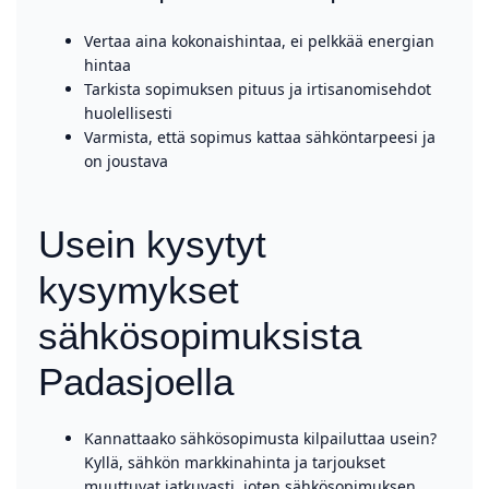
Vertaa aina kokonaishintaa, ei pelkkää energian
hintaa
Tarkista sopimuksen pituus ja irtisanomisehdot
huolellisesti
Varmista, että sopimus kattaa sähköntarpeesi ja
on joustava
Usein kysytyt
kysymykset
sähkösopimuksista
Padasjoella
Kannattaako sähkösopimusta kilpailuttaa usein?
Kyllä, sähkön markkinahinta ja tarjoukset
muuttuvat jatkuvasti, joten sähkösopimuksen