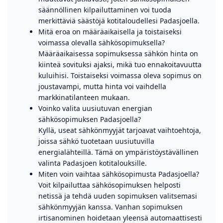
säännöllinen kilpailuttaminen voi tuoda
merkittäviä säästöjä kotitaloudellesi Padasjoella.
Mitä eroa on määräaikaisella ja toistaiseksi
voimassa olevalla sähkösopimuksella?
Määräaikaisessa sopimuksessa sähkön hinta on
kiinteä sovituksi ajaksi, mikä tuo ennakoitavuutta
kuluihisi. Toistaiseksi voimassa oleva sopimus on
joustavampi, mutta hinta voi vaihdella
markkinatilanteen mukaan.
Voinko valita uusiutuvan energian
sähkösopimuksen Padasjoella?
Kyllä, useat sähkönmyyjät tarjoavat vaihtoehtoja,
joissa sähkö tuotetaan uusiutuvilla
energialähteillä. Tämä on ympäristöystävällinen
valinta Padasjoen kotitalouksille.
Miten voin vaihtaa sähkösopimusta Padasjoella?
Voit kilpailuttaa sähkösopimuksen helposti
netissä ja tehdä uuden sopimuksen valitsemasi
sähkönmyyjän kanssa. Vanhan sopimuksen
irtisanominen hoidetaan yleensä automaattisesti