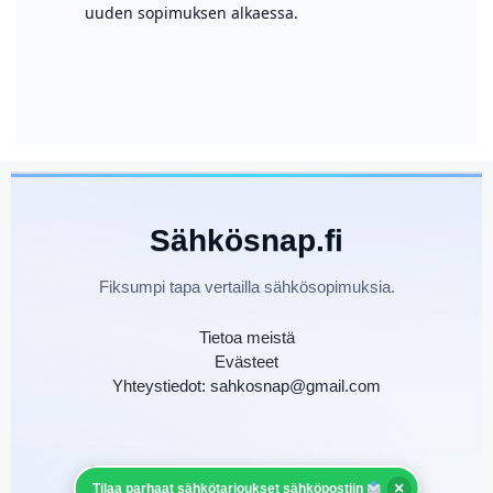
uuden sopimuksen alkaessa.
Sähkösnap.fi
Fiksumpi tapa vertailla sähkösopimuksia.
Tietoa meistä
Evästeet
Yhteystiedot: sahkosnap@gmail.com
©
Sähkösnap.fi — Kaikki oikeudet pidätetään.
×
Tilaa parhaat sähkötarjoukset sähköpostiin