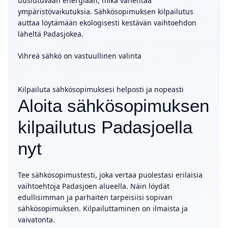
uusiutuvaan energiaan, mikä vähentää
ympäristövaikutuksia. Sähkösopimuksen kilpailutus
auttaa löytämään ekologisesti kestävän vaihtoehdon
läheltä Padasjokea.
Vihreä sähkö on vastuullinen valinta
Kilpailuta sähkösopimuksesi helposti ja nopeasti
Aloita sähkösopimuksen
kilpailutus Padasjoella
nyt
Tee sähkösopimustesti, joka vertaa puolestasi erilaisia
vaihtoehtoja Padasjoen alueella. Näin löydät
edullisimman ja parhaiten tarpeisiisi sopivan
sähkösopimuksen. Kilpailuttaminen on ilmaista ja
vaivatonta.