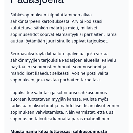
Sähkösopimuksen kilpailuttaminen alkaa
sähköntarpeen kartoituksesta. Arvioi kodissasi
kulutettava sähkön määrä ja mieti, millaiset
sopimusehdot sopivat elämäntyyliisi parhaiten. Tämä
auttaa löytämään juuri sinulle sopivat tarjoukset.
Seuraavaksi käytä kilpailutuspalvelua, joka vertaa
sähkönmyyjien tarjouksia Padasjoen alueella. Palvelu
näyttää eri sopimusten hinnat, sopimusehdot ja
mahdolliset lisäedut selkeästi. Voit helposti valita
sopimuksen, joka vastaa parhaiten tarpeitasi.
Lopuksi tee valintasi ja solmi uusi sähkösopimus
suoraan luotettavan myyjän kanssa. Muista myös
tarkistaa maksuehdot ja mahdolliset lisämaksut ennen
sopimuksen vahvistamista. Näin varmistat, että uusi
sopimus on taloutesi kannalta paras mahdollinen.
Muista nämä kilpailuttaessasi sähkösopimusta