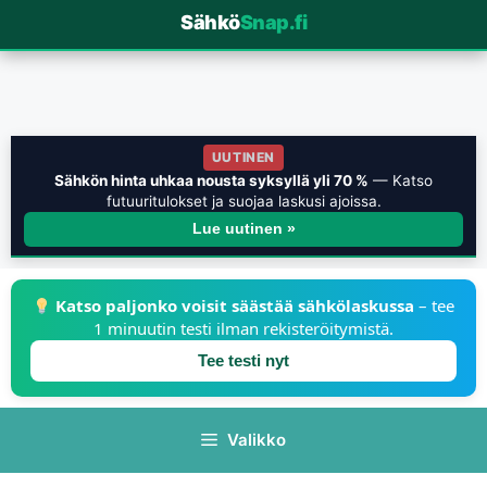
Sähkö
Snap.fi
UUTINEN
Sähkön hinta uhkaa nousta syksyllä yli 70 %
— Katso
futuuritulokset ja suojaa laskusi ajoissa.
Lue uutinen »
Katso paljonko voisit säästää sähkölaskussa
– tee
1 minuutin testi ilman rekisteröitymistä.
Tee testi nyt
Valikko