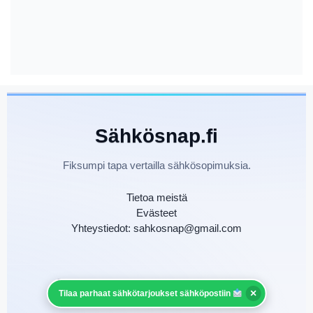
Sähkösnap.fi
Fiksumpi tapa vertailla sähkösopimuksia.
Tietoa meistä
Evästeet
Yhteystiedot: sahkosnap@gmail.com
©
Sähkösnap.fi — Kaikki oikeudet pidätetään.
×
Tilaa parhaat sähkötarjoukset sähköpostiin