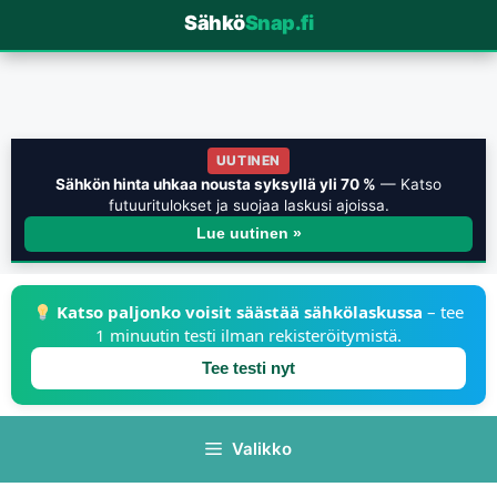
Sähkö
Snap.fi
UUTINEN
Sähkön hinta uhkaa nousta syksyllä yli 70 %
— Katso
futuuritulokset ja suojaa laskusi ajoissa.
Lue uutinen »
Katso paljonko voisit säästää sähkölaskussa
– tee
1 minuutin testi ilman rekisteröitymistä.
Tee testi nyt
Valikko