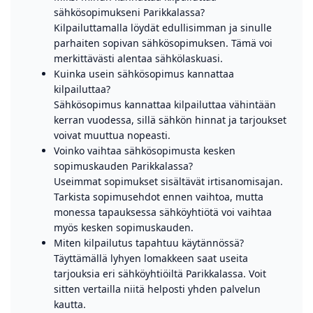
sähkösopimukseni Parikkalassa?
Kilpailuttamalla löydät edullisimman ja sinulle
parhaiten sopivan sähkösopimuksen. Tämä voi
merkittävästi alentaa sähkölaskuasi.
Kuinka usein sähkösopimus kannattaa
kilpailuttaa?
Sähkösopimus kannattaa kilpailuttaa vähintään
kerran vuodessa, sillä sähkön hinnat ja tarjoukset
voivat muuttua nopeasti.
Voinko vaihtaa sähkösopimusta kesken
sopimuskauden Parikkalassa?
Useimmat sopimukset sisältävät irtisanomisajan.
Tarkista sopimusehdot ennen vaihtoa, mutta
monessa tapauksessa sähköyhtiötä voi vaihtaa
myös kesken sopimuskauden.
Miten kilpailutus tapahtuu käytännössä?
Täyttämällä lyhyen lomakkeen saat useita
tarjouksia eri sähköyhtiöiltä Parikkalassa. Voit
sitten vertailla niitä helposti yhden palvelun
kautta.