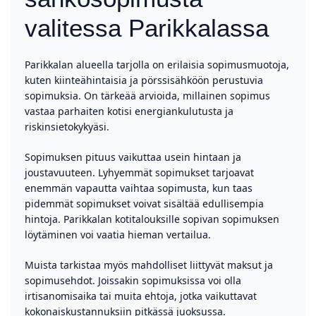
valitessa Parikkalassa
Parikkalan alueella tarjolla on erilaisia sopimusmuotoja,
kuten kiinteähintaisia ja pörssisähköön perustuvia
sopimuksia. On tärkeää arvioida, millainen sopimus
vastaa parhaiten kotisi energiankulutusta ja
riskinsietokykyäsi.
Sopimuksen pituus vaikuttaa usein hintaan ja
joustavuuteen. Lyhyemmät sopimukset tarjoavat
enemmän vapautta vaihtaa sopimusta, kun taas
pidemmät sopimukset voivat sisältää edullisempia
hintoja. Parikkalan kotitalouksille sopivan sopimuksen
löytäminen voi vaatia hieman vertailua.
Muista tarkistaa myös mahdolliset liittyvät maksut ja
sopimusehdot. Joissakin sopimuksissa voi olla
irtisanomisaika tai muita ehtoja, jotka vaikuttavat
kokonaiskustannuksiin pitkässä juoksussa.