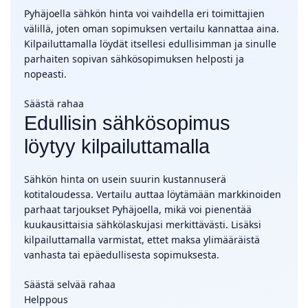
Pyhäjoella sähkön hinta voi vaihdella eri toimittajien
välillä, joten oman sopimuksen vertailu kannattaa aina.
Kilpailuttamalla löydät itsellesi edullisimman ja sinulle
parhaiten sopivan sähkösopimuksen helposti ja
nopeasti.
Säästä rahaa
Edullisin sähkösopimus
löytyy kilpailuttamalla
Sähkön hinta on usein suurin kustannuserä
kotitaloudessa. Vertailu auttaa löytämään markkinoiden
parhaat tarjoukset Pyhäjoella, mikä voi pienentää
kuukausittaisia sähkölaskujasi merkittävästi. Lisäksi
kilpailuttamalla varmistat, ettet maksa ylimääräistä
vanhasta tai epäedullisesta sopimuksesta.
Säästä selvää rahaa
Helppous