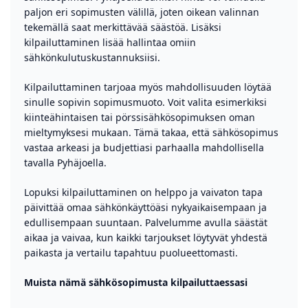
paljon eri sopimusten välillä, joten oikean valinnan
tekemällä saat merkittävää säästöä. Lisäksi
kilpailuttaminen lisää hallintaa omiin
sähkönkulutuskustannuksiisi.
Kilpailuttaminen tarjoaa myös mahdollisuuden löytää
sinulle sopivin sopimusmuoto. Voit valita esimerkiksi
kiinteähintaisen tai pörssisähkösopimuksen oman
mieltymyksesi mukaan. Tämä takaa, että sähkösopimus
vastaa arkeasi ja budjettiasi parhaalla mahdollisella
tavalla Pyhäjoella.
Lopuksi kilpailuttaminen on helppo ja vaivaton tapa
päivittää omaa sähkönkäyttöäsi nykyaikaisempaan ja
edullisempaan suuntaan. Palvelumme avulla säästät
aikaa ja vaivaa, kun kaikki tarjoukset löytyvät yhdestä
paikasta ja vertailu tapahtuu puolueettomasti.
Muista nämä sähkösopimusta kilpailuttaessasi