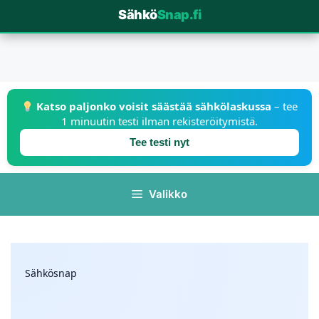
Sähkö
Snap.fi
Katso paljonko voisit säästää sähkölaskussa
– tee
1 minuutin testi ilman rekisteröitymistä.
Tee testi nyt
Valikko
Sähkösnap