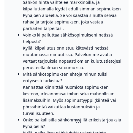
Sähkön hinta vaihtelee markkinoilla, ja
kilpailuttamalla löydät edullisimman sopimuksen
Pyhäjoen alueella. Se voi säästää sinulta selvää
rahaa ja tarjota sopimuksen, joka vastaa
parhaiten tarpeitasi.
Voinko kilpailuttaa sähkösopimukseni netissä
helposti?
Kyllä, kilpailutus onnistuu kätevästi netissä
muutamassa minuutissa. Palvelumme avulla
vertaat tarjouksia nopeasti omien kulutustietojesi
perusteella ilman sitoumuksia.
Mitä sähkösopimuksen ehtoja minun tulisi
erityisesti tarkistaa?
Kannattaa kiinnittää huomiota sopimuksen
kestoon, irtisanomisaikoihin sekä mahdollisiin
lisämaksuihin. Myös sopimustyyppi (kiinteä vai
pörssihinta) vaikuttaa kustannuksiin ja
turvallisuuteen.
Onko paikallisilla sähkönmyyjillä erikoistarjouksia
Pyhäjoella?
Kyllä, paikalliset sähköyhtiöt voivat tarjota