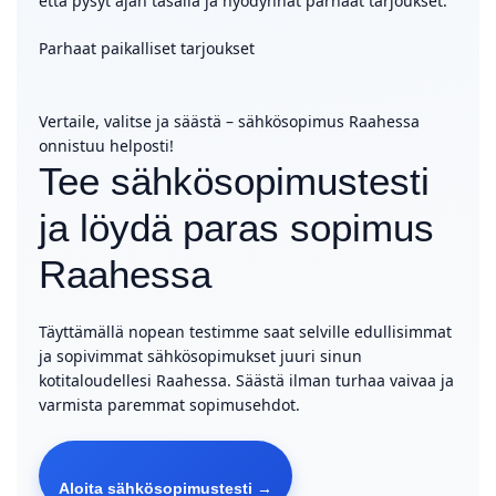
että pysyt ajan tasalla ja hyödynnät parhaat tarjoukset.
Parhaat paikalliset tarjoukset
Vertaile, valitse ja säästä – sähkösopimus Raahessa
onnistuu helposti!
Tee sähkösopimustesti
ja löydä paras sopimus
Raahessa
Täyttämällä nopean testimme saat selville edullisimmat
ja sopivimmat sähkösopimukset juuri sinun
kotitaloudellesi Raahessa. Säästä ilman turhaa vaivaa ja
varmista paremmat sopimusehdot.
Aloita sähkösopimustesti →