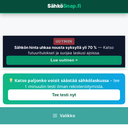
Sähkö
Snap.fi
UUTINEN
Sähkön hinta uhkaa nousta syksyllä yli 70 %
— Katso
futuuritulokset ja suojaa laskusi ajoissa.
Lue uutinen »
Katso paljonko voisit säästää sähkölaskussa
– tee
1 minuutin testi ilman rekisteröitymistä.
Tee testi nyt
Valikko