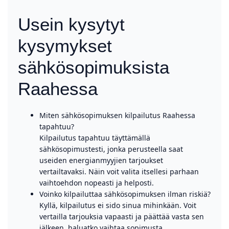
Usein kysytyt
kysymykset
sähkösopimuksista
Raahessa
Miten sähkösopimuksen kilpailutus Raahessa
tapahtuu?
Kilpailutus tapahtuu täyttämällä
sähkösopimustesti, jonka perusteella saat
useiden energianmyyjien tarjoukset
vertailtavaksi. Näin voit valita itsellesi parhaan
vaihtoehdon nopeasti ja helposti.
Voinko kilpailuttaa sähkösopimuksen ilman riskiä?
Kyllä, kilpailutus ei sido sinua mihinkään. Voit
vertailla tarjouksia vapaasti ja päättää vasta sen
jälkeen, haluatko vaihtaa sopimusta.