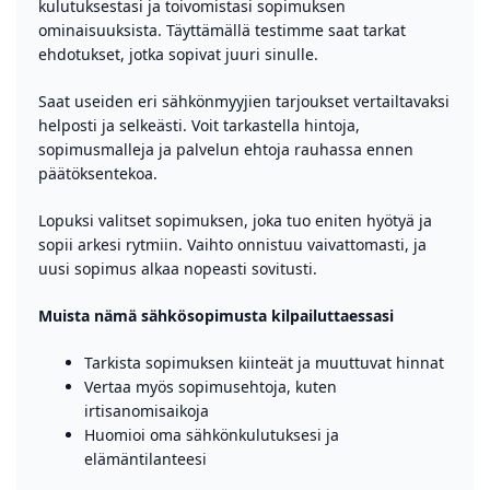
kulutuksestasi ja toivomistasi sopimuksen
ominaisuuksista. Täyttämällä testimme saat tarkat
ehdotukset, jotka sopivat juuri sinulle.
Saat useiden eri sähkönmyyjien tarjoukset vertailtavaksi
helposti ja selkeästi. Voit tarkastella hintoja,
sopimusmalleja ja palvelun ehtoja rauhassa ennen
päätöksentekoa.
Lopuksi valitset sopimuksen, joka tuo eniten hyötyä ja
sopii arkesi rytmiin. Vaihto onnistuu vaivattomasti, ja
uusi sopimus alkaa nopeasti sovitusti.
Muista nämä sähkösopimusta kilpailuttaessasi
Tarkista sopimuksen kiinteät ja muuttuvat hinnat
Vertaa myös sopimusehtoja, kuten
irtisanomisaikoja
Huomioi oma sähkönkulutuksesi ja
elämäntilanteesi