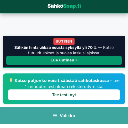
Sähkö
Snap.fi
UUTINEN
Sähkön hinta uhkaa nousta syksyllä yli 70 %
— Katso
futuuritulokset ja suojaa laskusi ajoissa.
Lue uutinen »
Katso paljonko voisit säästää sähkölaskussa
– tee
1 minuutin testi ilman rekisteröitymistä.
Tee testi nyt
Valikko