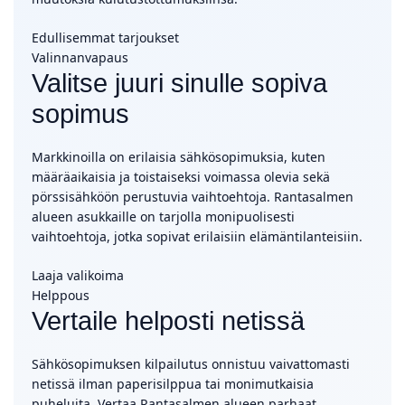
Edullisemmat tarjoukset
Valinnanvapaus
Valitse juuri sinulle sopiva
sopimus
Markkinoilla on erilaisia sähkösopimuksia, kuten
määräaikaisia ja toistaiseksi voimassa olevia sekä
pörssisähköön perustuvia vaihtoehtoja. Rantasalmen
alueen asukkaille on tarjolla monipuolisesti
vaihtoehtoja, jotka sopivat erilaisiin elämäntilanteisiin.
Laaja valikoima
Helppous
Vertaile helposti netissä
Sähkösopimuksen kilpailutus onnistuu vaivattomasti
netissä ilman paperisilppua tai monimutkaisia
puheluita. Vertaa Rantasalmen alueen parhaat