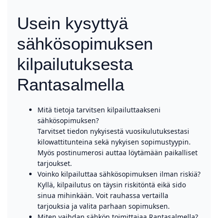
Usein kysyttyä
sähkösopimuksen
kilpailutuksesta
Rantasalmella
Mitä tietoja tarvitsen kilpailuttaakseni
sähkösopimuksen?
Tarvitset tiedon nykyisestä vuosikulutuksestasi
kilowattitunteina sekä nykyisen sopimustyypin.
Myös postinumerosi auttaa löytämään paikalliset
tarjoukset.
Voinko kilpailuttaa sähkösopimuksen ilman riskiä?
Kyllä, kilpailutus on täysin riskitöntä eikä sido
sinua mihinkään. Voit rauhassa vertailla
tarjouksia ja valita parhaan sopimuksen.
Miten vaihdan sähkön toimittajaa Rantasalmella?