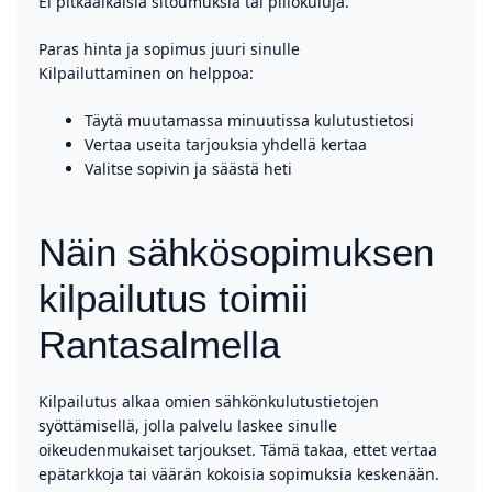
Ei pitkäaikaisia sitoumuksia tai piilokuluja.
Paras hinta ja sopimus juuri sinulle
Kilpailuttaminen on helppoa:
Täytä muutamassa minuutissa kulutustietosi
Vertaa useita tarjouksia yhdellä kertaa
Valitse sopivin ja säästä heti
Näin sähkösopimuksen
kilpailutus toimii
Rantasalmella
Kilpailutus alkaa omien sähkönkulutustietojen
syöttämisellä, jolla palvelu laskee sinulle
oikeudenmukaiset tarjoukset. Tämä takaa, ettet vertaa
epätarkkoja tai väärän kokoisia sopimuksia keskenään.