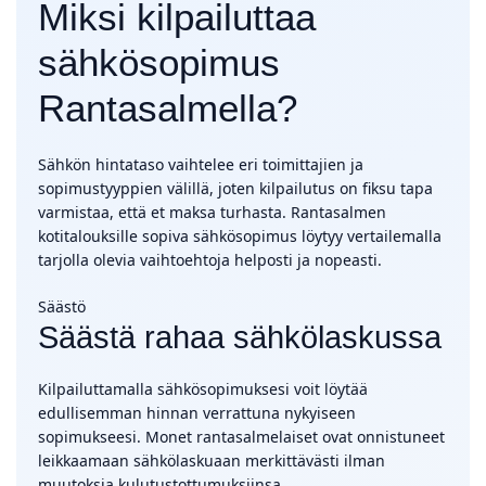
Miksi kilpailuttaa
sähkösopimus
Rantasalmella?
Sähkön hintataso vaihtelee eri toimittajien ja
sopimustyyppien välillä, joten kilpailutus on fiksu tapa
varmistaa, että et maksa turhasta. Rantasalmen
kotitalouksille sopiva sähkösopimus löytyy vertailemalla
tarjolla olevia vaihtoehtoja helposti ja nopeasti.
Säästö
Säästä rahaa sähkölaskussa
Kilpailuttamalla sähkösopimuksesi voit löytää
edullisemman hinnan verrattuna nykyiseen
sopimukseesi. Monet rantasalmelaiset ovat onnistuneet
leikkaamaan sähkölaskuaan merkittävästi ilman
muutoksia kulutustottumuksiinsa.