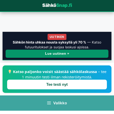
Sähkö
Snap.fi
UUTINEN
Sähkön hinta uhkaa nousta syksyllä yli 70 %
— Katso
futuuritulokset ja suojaa laskusi ajoissa.
Lue uutinen »
Katso paljonko voisit säästää sähkölaskussa
– tee
1 minuutin testi ilman rekisteröitymistä.
Tee testi nyt
Valikko