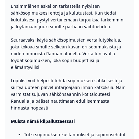
Ensimmäinen askel on tarkastella nykyisen
sähkösopimuksesi ehtoja ja kulutustasi. Kun tiedät
kulutuksesi, pystyt vertailemaan tarjouksia tarkemmin
ja löytämään juuri sinulle parhaan vaihtoehdon.
Seuraavaksi käytä sähkösopimusten vertailutyökalua,
joka kokoaa sinulle selkeän kuvan eri sopimuksista ja
niiden hinnoista Ranuan alueella. Vertailun avulla
löydät sopimuksen, joka sopii budjettiisi ja
elämäntyyliisi.
Lopuksi voit helposti tehdä sopimuksen sähköisesti ja
siirtyä uuteen palveluntarjoajaan ilman katkoksia. Näin
varmistat sujuvan sähkönsaannin kotitalouteesi
Ranualla ja pääset nauttimaan edullisemmasta
hinnasta nopeasti.
Muista nämä kilpailuttaessasi
Tutki sopimuksen kustannukset ja sopimusehdot