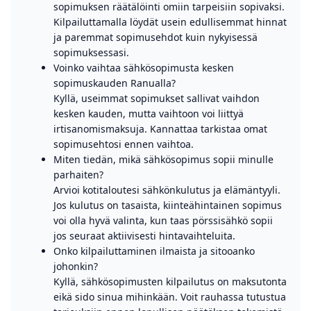
sopimuksen räätälöinti omiin tarpeisiin sopivaksi.
Kilpailuttamalla löydät usein edullisemmat hinnat
ja paremmat sopimusehdot kuin nykyisessä
sopimuksessasi.
Voinko vaihtaa sähkösopimusta kesken
sopimuskauden Ranualla?
Kyllä, useimmat sopimukset sallivat vaihdon
kesken kauden, mutta vaihtoon voi liittyä
irtisanomismaksuja. Kannattaa tarkistaa omat
sopimusehtosi ennen vaihtoa.
Miten tiedän, mikä sähkösopimus sopii minulle
parhaiten?
Arvioi kotitaloutesi sähkönkulutus ja elämäntyyli.
Jos kulutus on tasaista, kiinteähintainen sopimus
voi olla hyvä valinta, kun taas pörssisähkö sopii
jos seuraat aktiivisesti hintavaihteluita.
Onko kilpailuttaminen ilmaista ja sitooanko
johonkin?
Kyllä, sähkösopimusten kilpailutus on maksutonta
eikä sido sinua mihinkään. Voit rauhassa tutustua