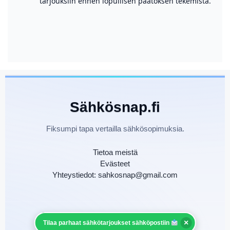
tarjouksiin ennen lopullisen päätöksen tekemistä.
Sähkösnap.fi
Fiksumpi tapa vertailla sähkösopimuksia.
Tietoa meistä
Evästeet
Yhteystiedot: sahkosnap@gmail.com
©
Sähkösnap.fi — Kaikki oikeudet pidätetään.
×
Tilaa parhaat sähkötarjoukset sähköpostiin