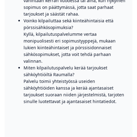
vähintään kerran vuodessa tai aina, kun nykyinen
sopimus on päättymässä, jotta saat parhaat
tarjoukset ja säästät rahaa.
Voinko kilpailuttaa sekä kiinteähintaisia että
pörssisähkösopimuksia?
Kyllä, kilpailutuspalvelumme vertaa
monipuolisesti eri sopimustyyppejä, mukaan
lukien kiinteähintaiset ja pörssisidonnaiset
sähkösopimukset, jotta voit tehdä parhaan
valinnan.
Miten kilpailutuspalvelu kerää tarjoukset
sähköyhtiöiltä Raumalla?
Palvelu toimii yhteistyössä useiden
sähköyhtiöiden kanssa ja kerää ajantasaiset
tarjoukset suoraan niiden järjestelmistä, tarjoten
sinulle luotettavat ja ajantasaiset hintatiedot.