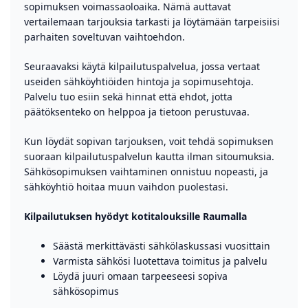
sopimuksen voimassaoloaika. Nämä auttavat
vertailemaan tarjouksia tarkasti ja löytämään tarpeisiisi
parhaiten soveltuvan vaihtoehdon.
Seuraavaksi käytä kilpailutuspalvelua, jossa vertaat
useiden sähköyhtiöiden hintoja ja sopimusehtoja.
Palvelu tuo esiin sekä hinnat että ehdot, jotta
päätöksenteko on helppoa ja tietoon perustuvaa.
Kun löydät sopivan tarjouksen, voit tehdä sopimuksen
suoraan kilpailutuspalvelun kautta ilman sitoumuksia.
Sähkösopimuksen vaihtaminen onnistuu nopeasti, ja
sähköyhtiö hoitaa muun vaihdon puolestasi.
Kilpailutuksen hyödyt kotitalouksille Raumalla
Säästä merkittävästi sähkölaskussasi vuosittain
Varmista sähkösi luotettava toimitus ja palvelu
Löydä juuri omaan tarpeeseesi sopiva
sähkösopimus