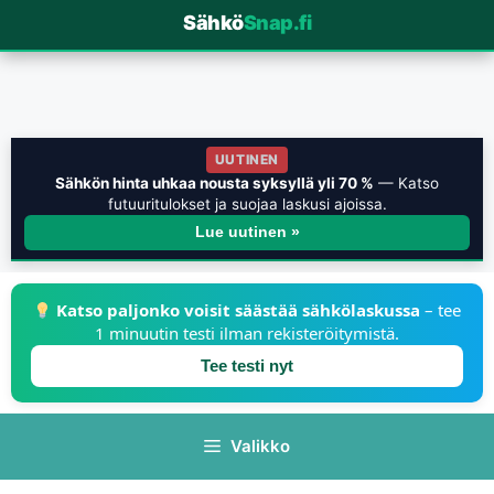
Sähkö
Snap.fi
UUTINEN
Sähkön hinta uhkaa nousta syksyllä yli 70 %
— Katso
futuuritulokset ja suojaa laskusi ajoissa.
Lue uutinen »
Katso paljonko voisit säästää sähkölaskussa
– tee
1 minuutin testi ilman rekisteröitymistä.
Tee testi nyt
Valikko