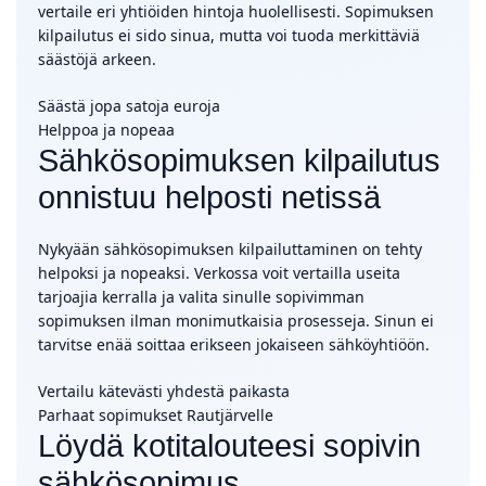
vertaile eri yhtiöiden hintoja huolellisesti. Sopimuksen
kilpailutus ei sido sinua, mutta voi tuoda merkittäviä
säästöjä arkeen.
Säästä jopa satoja euroja
Helppoa ja nopeaa
Sähkösopimuksen kilpailutus
onnistuu helposti netissä
Nykyään sähkösopimuksen kilpailuttaminen on tehty
helpoksi ja nopeaksi. Verkossa voit vertailla useita
tarjoajia kerralla ja valita sinulle sopivimman
sopimuksen ilman monimutkaisia prosesseja. Sinun ei
tarvitse enää soittaa erikseen jokaiseen sähköyhtiöön.
Vertailu kätevästi yhdestä paikasta
Parhaat sopimukset Rautjärvelle
Löydä kotitalouteesi sopivin
sähkösopimus