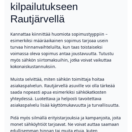
kilpailutukseen
Rautjärvellä
Kannattaa kiinnittää huomiota sopimustyyppiin –
esimerkiksi määräaikainen sopimus tarjoaa usein
turvaa hinnanvaihteluilta, kun taas toistaiseksi
voimassa oleva sopimus antaa joustavuutta. Tutustu
myös sähkön siirtomaksuihin, jotka voivat vaikuttaa
kokonaiskustannuksiin.
Muista selvittää, miten sähkön toimittaja hoitaa
asiakaspalvelun. Rautjärvellä asuville voi olla tärkeää
saada nopeasti apua esimerkiksi sähkökatkosten
yhteydessä. Luotettava ja helposti tavoitettava
asiakaspalvelu lisää käyttömukavuutta ja turvallisuutta.
Pidä myös silmällä erityistarjouksia ja kampanjoita, joita
monet sähköyhtiöt tarjoavat. Ne voivat auttaa saamaan
edullisemman hinnan tai muita etuja, kuten