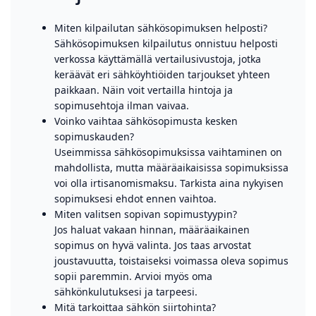
Miten kilpailutan sähkösopimuksen helposti?
Sähkösopimuksen kilpailutus onnistuu helposti
verkossa käyttämällä vertailusivustoja, jotka
keräävät eri sähköyhtiöiden tarjoukset yhteen
paikkaan. Näin voit vertailla hintoja ja
sopimusehtoja ilman vaivaa.
Voinko vaihtaa sähkösopimusta kesken
sopimuskauden?
Useimmissa sähkösopimuksissa vaihtaminen on
mahdollista, mutta määräaikaisissa sopimuksissa
voi olla irtisanomismaksu. Tarkista aina nykyisen
sopimuksesi ehdot ennen vaihtoa.
Miten valitsen sopivan sopimustyypin?
Jos haluat vakaan hinnan, määräaikainen
sopimus on hyvä valinta. Jos taas arvostat
joustavuutta, toistaiseksi voimassa oleva sopimus
sopii paremmin. Arvioi myös oma
sähkönkulutuksesi ja tarpeesi.
Mitä tarkoittaa sähkön siirtohinta?