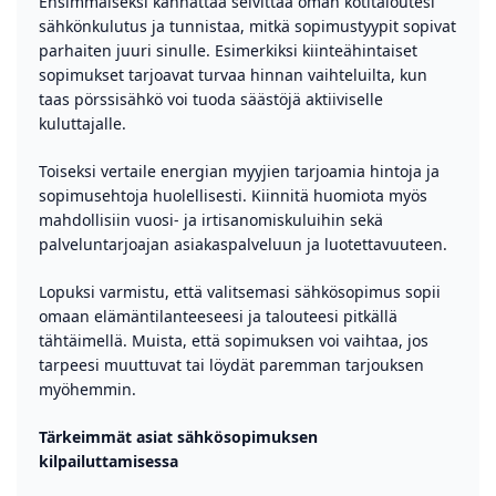
Ensimmäiseksi kannattaa selvittää oman kotitaloutesi
sähkönkulutus ja tunnistaa, mitkä sopimustyypit sopivat
parhaiten juuri sinulle. Esimerkiksi kiinteähintaiset
sopimukset tarjoavat turvaa hinnan vaihteluilta, kun
taas pörssisähkö voi tuoda säästöjä aktiiviselle
kuluttajalle.
Toiseksi vertaile energian myyjien tarjoamia hintoja ja
sopimusehtoja huolellisesti. Kiinnitä huomiota myös
mahdollisiin vuosi- ja irtisanomiskuluihin sekä
palveluntarjoajan asiakaspalveluun ja luotettavuuteen.
Lopuksi varmistu, että valitsemasi sähkösopimus sopii
omaan elämäntilanteeseesi ja talouteesi pitkällä
tähtäimellä. Muista, että sopimuksen voi vaihtaa, jos
tarpeesi muuttuvat tai löydät paremman tarjouksen
myöhemmin.
Tärkeimmät asiat sähkösopimuksen
kilpailuttamisessa