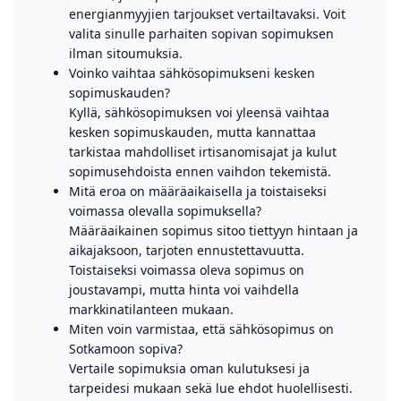
energianmyyjien tarjoukset vertailtavaksi. Voit
valita sinulle parhaiten sopivan sopimuksen
ilman sitoumuksia.
Voinko vaihtaa sähkösopimukseni kesken
sopimuskauden?
Kyllä, sähkösopimuksen voi yleensä vaihtaa
kesken sopimuskauden, mutta kannattaa
tarkistaa mahdolliset irtisanomisajat ja kulut
sopimusehdoista ennen vaihdon tekemistä.
Mitä eroa on määräaikaisella ja toistaiseksi
voimassa olevalla sopimuksella?
Määräaikainen sopimus sitoo tiettyyn hintaan ja
aikajaksoon, tarjoten ennustettavuutta.
Toistaiseksi voimassa oleva sopimus on
joustavampi, mutta hinta voi vaihdella
markkinatilanteen mukaan.
Miten voin varmistaa, että sähkösopimus on
Sotkamoon sopiva?
Vertaile sopimuksia oman kulutuksesi ja
tarpeidesi mukaan sekä lue ehdot huolellisesti.