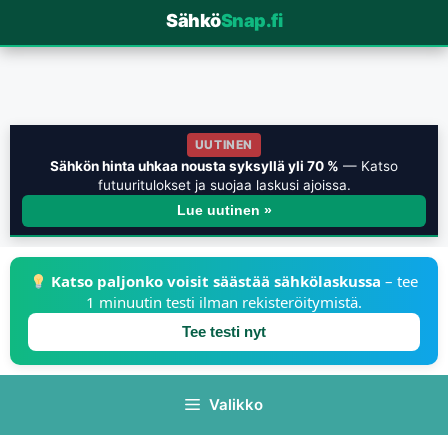
Sähkö
Snap.fi
UUTINEN
Sähkön hinta uhkaa nousta syksyllä yli 70 %
— Katso
futuuritulokset ja suojaa laskusi ajoissa.
Lue uutinen »
Katso paljonko voisit säästää sähkölaskussa
– tee
1 minuutin testi ilman rekisteröitymistä.
Tee testi nyt
Valikko