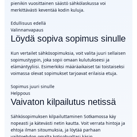
pienikin vuosittainen säästö sähkölaskussa voi
merkittävästi keventää kodin kuluja.
Edullisuus edellä
Valinnanvapaus
Löydä sopiva sopimus sinulle
Kun vertailet sähkösopimuksia, voit valita juuri sellaisen
sopimustyypin, joka sopii omaan kulutukseesi ja
elämäntyyliisi. Esimerkiksi määräaikaiset tai toistaiseksi
voimassa olevat sopimukset tarjoavat erilaisia etuja.
Sopimus juuri sinulle
Helppous
Vaivaton kilpailutus netissä
Sähkösopimuksen kilpailuttaminen Sotkamossa käy
nopeasti ja kätevästi netin kautta. Voit verrata hintoja ja
ehtoja ilman sitoumuksia, ja löytää parhaan
vaihtoehdon omalta kotisohvaltasi käsin.