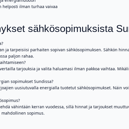
n ja energiamuodon
n helposti ilman turhaa vaivaa
mykset sähkösopimuksista Su
a?
 ja tarpeisiisi parhaiten sopivan sähkösopimuksen. Sähkön hinnat va
ussa paljon rahaa.
vaihtamiseen?
 vertailla tarjouksia ja valita haluamasi ilman pakkoa vaihtaa. Mikäl
ergian sopimukset Sundissa?
arjoajien uusiutuvalla energialla tuotetut sähkösopimukset. Näin vo
kösopimus?
hdä vähintään kerran vuodessa, sillä hinnat ja tarjoukset muuttuv
as mahdollinen sopimus.