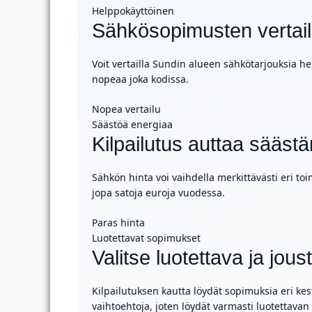
Helppokäyttöinen
Sähkösopimusten vertailu
Voit vertailla Sundin alueen sähkötarjouksia he
nopeaa joka kodissa.
Nopea vertailu
Säästöä energiaa
Kilpailutus auttaa sääs
Sähkön hinta voi vaihdella merkittävästi eri toi
jopa satoja euroja vuodessa.
Paras hinta
Luotettavat sopimukset
Valitse luotettava ja jo
Kilpailutuksen kautta löydät sopimuksia eri kes
vaihtoehtoja, joten löydät varmasti luotettavan