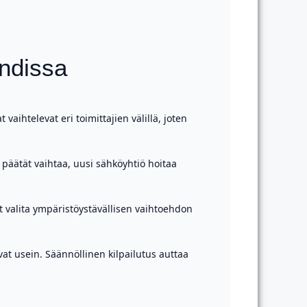
ndissa
ihtelevat eri toimittajien välillä, joten
i päätät vaihtaa, uusi sähköyhtiö hoitaa
it valita ympäristöystävällisen vaihtoehdon
at usein. Säännöllinen kilpailutus auttaa