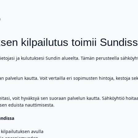
a
en kilpailutus toimii Sundis
ietojasi ja kulutuksesi Sundin alueelta. Tämän perusteella sähköyhtiö
an palvelun kautta. Voit vertailla eri sopimusten hintoja, kestoja s
eitasi, voit hyväksyä sen suoraan palvelun kautta. Sähköyhtiö hoit
sen eduista nauttimisesta.
undissa
kilpailutuksen avulla