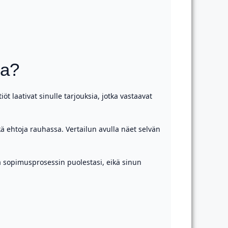
sa?
t laativat sinulle tarjouksia, jotka vastaavat
ekä ehtoja rauhassa. Vertailun avulla näet selvän
aa sopimusprosessin puolestasi, eikä sinun