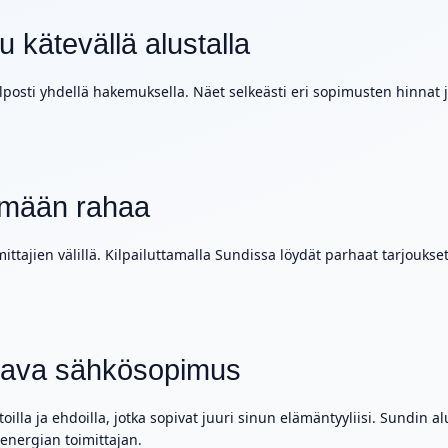
 kätevällä alustalla
lposti yhdellä hakemuksella. Näet selkeästi eri sopimusten hinnat 
tämään rahaa
mittajien välillä. Kilpailuttamalla Sundissa löydät parhaat tarjoukset
ustava sähkösopimus
toilla ja ehdoilla, jotka sopivat juuri sinun elämäntyyliisi. Sundin
 energian toimittajan.