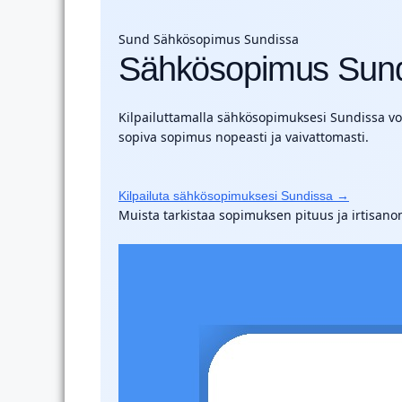
Sund
Sähkösopimus Sundissa
Sähkösopimus Sun
Kilpailuttamalla sähkösopimuksesi Sundissa voit
sopiva sopimus nopeasti ja vaivattomasti.
Kilpailuta sähkösopimuksesi Sundissa →
Muista tarkistaa sopimuksen pituus ja irtisano