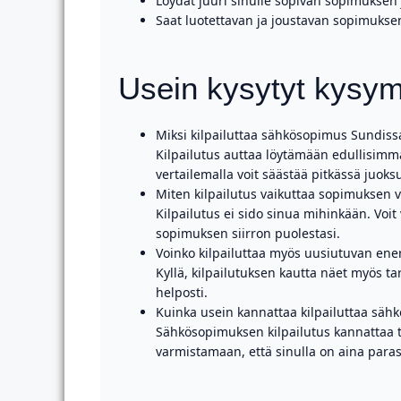
Löydät juuri sinulle sopivan sopimukse
Saat luotettavan ja joustavan sopimukse
Usein kysytyt kysy
Miksi kilpailuttaa sähkösopimus Sundiss
Kilpailutus auttaa löytämään edullisimman
vertailemalla voit säästää pitkässä juoks
Miten kilpailutus vaikuttaa sopimuksen 
Kilpailutus ei sido sinua mihinkään. Voit
sopimuksen siirron puolestasi.
Voinko kilpailuttaa myös uusiutuvan en
Kyllä, kilpailutuksen kautta näet myös t
helposti.
Kuinka usein kannattaa kilpailuttaa säh
Sähkösopimuksen kilpailutus kannattaa te
varmistamaan, että sinulla on aina par