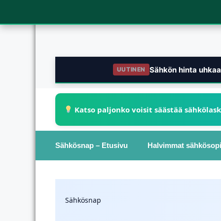
Sähkön hinta uhkaa 
UUTINEN
Katso paljonko voisit säästää sähkölas
Sähkösnap – Etusivu
Halvimmat sähkösop
Sähkösnap