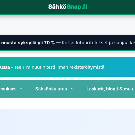
Sähkö
Snap.fi
nousta syksyllä yli 70 %
— Katso futuuritulokset ja suojaa las
kussa
– tee 1 minuutin testi ilman rekisteröitymistä.
imukset
Sähkönkulutus
Laskurit, blogit & muu