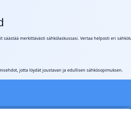
d
 säästää merkittävästi sähkölaskussasi. Vertaa helposti eri sähköta
misehdot, jotta löydät joustavan ja edullisen sähkösopimuksen.