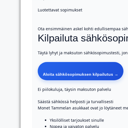
Luotettavat sopimukset
Ota ensimmäinen askel kohti edullisempaa sä
Kilpailuta sähkösop
Täytä lyhyt ja maksuton sähkösopimustesti, jonk
Aloita sähkösopimuksen kilpailutus →
Ei piilokuluja, täysin maksuton palvelu
Säästä sähkössä helposti ja turvallisesti
Monet Tammelan asukkaat ovat jo löytäneet me
Yksilölliset tarjoukset sinulle
Nopea ja vaivaton palvelu