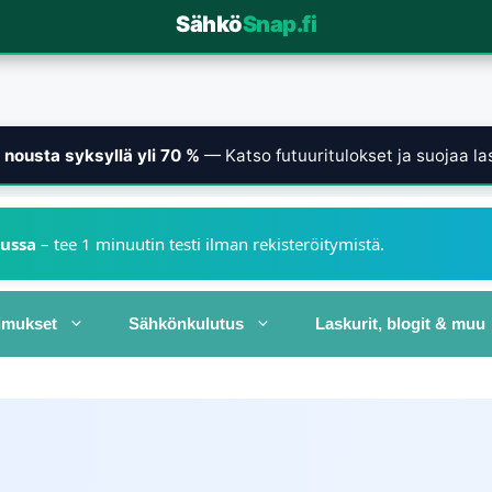
Sähkö
Snap.fi
nousta syksyllä yli 70 %
— Katso futuuritulokset ja suojaa las
kussa
– tee 1 minuutin testi ilman rekisteröitymistä.
imukset
Sähkönkulutus
Laskurit, blogit & muu