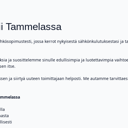
mii Tammelassa
sähkösopimustesti, jossa kerrot nykyisestä sähkönkulutuksestasi ja t
sia ja suosittelemme sinulle edullisimpia ja luotettavimpia vaihto
sen itse.
sen ja siirtyä uuteen toimittajaan helposti. Me autamme tarvittaes
Tammelassa
lla
nasta
lisesti