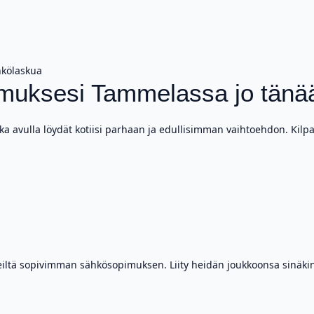
hkölaskua
imuksesi Tammelassa jo tänä
a avulla löydät kotiisi parhaan ja edullisimman vaihtoehdon. Kilpa
iltä sopivimman sähkösopimuksen. Liity heidän joukkoonsa sinäkin