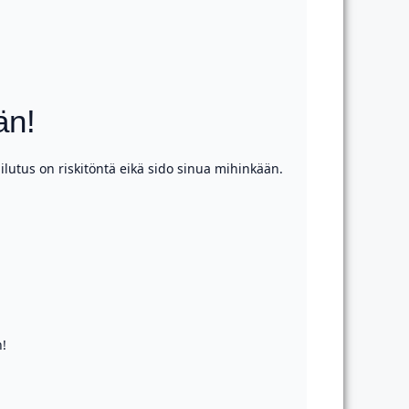
än!
ilutus on riskitöntä eikä sido sinua mihinkään.
!