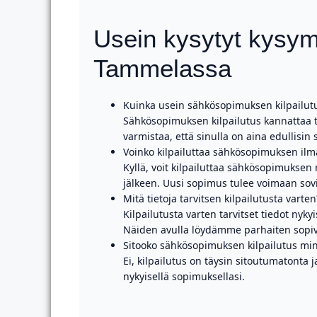
Usein kysytyt kysym
Tammelassa
Kuinka usein sähkösopimuksen kilpailut
Sähkösopimuksen kilpailutus kannattaa te
varmistaa, että sinulla on aina edullisin
Voinko kilpailuttaa sähkösopimuksen il
Kyllä, voit kilpailuttaa sähkösopimuksen
jälkeen. Uusi sopimus tulee voimaan sov
Mitä tietoja tarvitsen kilpailutusta varten
Kilpailutusta varten tarvitset tiedot ny
Näiden avulla löydämme parhaiten sopiv
Sitooko sähkösopimuksen kilpailutus mi
Ei, kilpailutus on täysin sitoutumatonta j
nykyisellä sopimuksellasi.