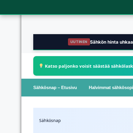
Sähkön hinta uhkaa 
UUTINEN
Katso paljonko voisit säästää sähkölas
Sähkösnap – Etusivu
Halvimmat sähkösop
Sähkösnap