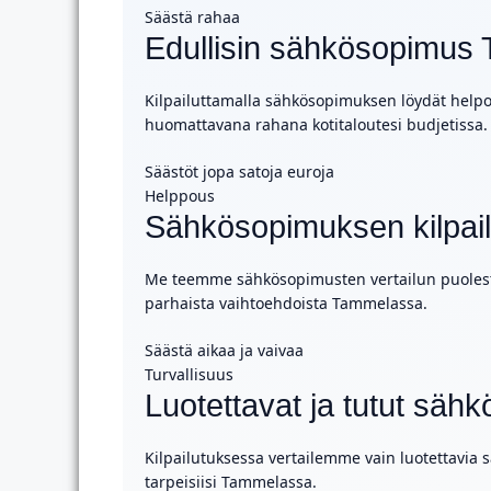
Säästä rahaa
Edullisin sähkösopimus
Kilpailuttamalla sähkösopimuksen löydät helpos
huomattavana rahana kotitaloutesi budjetissa.
Säästöt jopa satoja euroja
Helppous
Sähkösopimuksen kilpail
Me teemme sähkösopimusten vertailun puolestas
parhaista vaihtoehdoista Tammelassa.
Säästä aikaa ja vaivaa
Turvallisuus
Luotettavat ja tutut sähk
Kilpailutuksessa vertailemme vain luotettavia sä
tarpeisiisi Tammelassa.