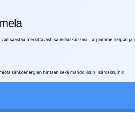
mela
it säästää merkittävästi sähkölaskuissasi. Tarjoamme helpon ja nop
omiota sähköenergian hintaan sekä mahdollisiin lisämaksuihin.