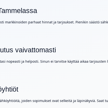
 Tammelassa
ti markkinoiden parhaat hinnat ja tarjoukset. Pienikin säästö sähk
utus vaivattomasti
i nopeasti ja helposti. Sinun ei tarvitse käyttää aikaa tarjouste
öyhtiöt
hköyhtiöitä, joiden sopimukset ovat selkeitä ja läpinäkyviä. Saat tu