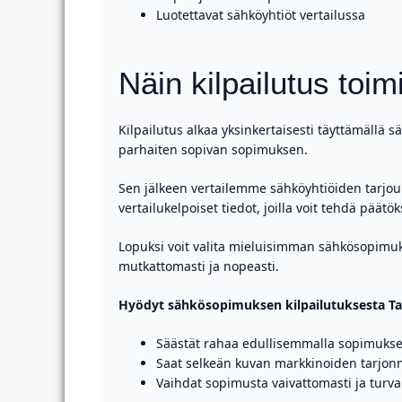
Luotettavat sähköyhtiöt vertailussa
Näin kilpailutus toi
Kilpailutus alkaa yksinkertaisesti täyttämällä 
parhaiten sopivan sopimuksen.
Sen jälkeen vertailemme sähköyhtiöiden tarjouk
vertailukelpoiset tiedot, joilla voit tehdä päätök
Lopuksi voit valita mieluisimman sähkösopimuk
mutkattomasti ja nopeasti.
Hyödyt sähkösopimuksen kilpailutuksesta 
Säästät rahaa edullisemmalla sopimukse
Saat selkeän kuvan markkinoiden tarjon
Vaihdat sopimusta vaivattomasti ja turval