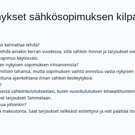
ykset sähkösopimuksen kilpa
us kannattaa tehdä?
hdä ainakin kerran vuodessa, sillä sähkön hinnat ja tarjoukset vo
 sopimus käytössäsi.
man nykyisen sopimuksen irtisanomista?
 milloin tahansa, mutta sopimuksen vaihto onnistuu vasta nykyisen
ittuna ajankohtana ilman sähkön keskeytyksiä.
?
kyisestä sähkönkulutuksestasi, kuten vuosikulutuksen kilowattitunte
at tarjoukset Tammelaan.
nua johonkin?
a maksutonta. Saat tarjoukset selkeästi esitettynä ja voit päättää it