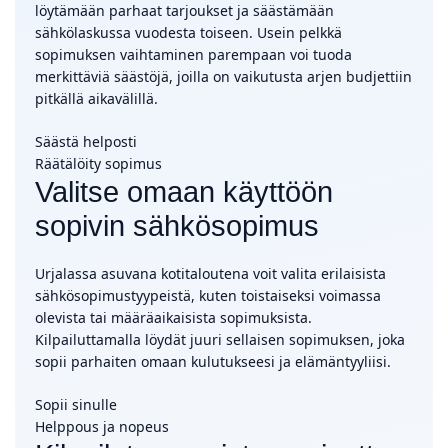
löytämään parhaat tarjoukset ja säästämään
sähkölaskussa vuodesta toiseen. Usein pelkkä
sopimuksen vaihtaminen parempaan voi tuoda
merkittäviä säästöjä, joilla on vaikutusta arjen budjettiin
pitkällä aikavälillä.
Säästä helposti
Räätälöity sopimus
Valitse omaan käyttöön
sopivin sähkösopimus
Urjalassa asuvana kotitaloutena voit valita erilaisista
sähkösopimustyypeistä, kuten toistaiseksi voimassa
olevista tai määräaikaisista sopimuksista.
Kilpailuttamalla löydät juuri sellaisen sopimuksen, joka
sopii parhaiten omaan kulutukseesi ja elämäntyyliisi.
Sopii sinulle
Helppous ja nopeus