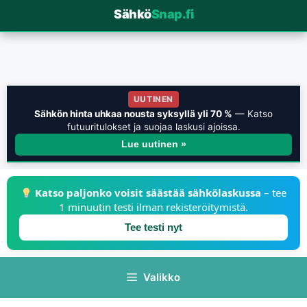
Sähkö
Snap.fi
UUTINEN
Sähkön hinta uhkaa nousta syksyllä yli 70 %
— Katso
futuuritulokset ja suojaa laskusi ajoissa.
Lue uutinen »
Katso paljonko voisit säästää sähkölaskussa
– tee
1 minuutin testi ilman rekisteröitymistä.
Tee testi nyt
Valikko