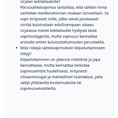
Urjalan kotitalouksille?
Pörssisähkösopimus tarkoittaa, että sähkön hinta
vaihtelee markkinahinnan mukaan tunneittain. Se
sopii erityisesti niille, jotka voivat joustavasti
siirtää kulutustaan edullisempaan aikaan.
Urjalassa monet kotitaloudet hyötyvät tästä
sopimustyypistä, mutta sopivuus kannattaa
arvioida omien kulutustottumusten perusteella.
Mitä riskejä sähkösopimuksen kilpailuttamiseen
liittyy?
Kilpailuttaminen on yleensä riskitöntä ja jopa
kannattavaa, mutta kannattaa tarkistaa
sopimusehdot huolellisesti, erityisesti
irtisanomisajat ja mahdolliset lisämaksut, jotta
vältyt yllättäviltä kustannuksilta tai
sopimusvelvoitteilta.