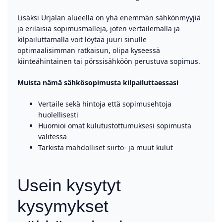
Lisäksi Urjalan alueella on yhä enemmän sähkönmyyjiä
ja erilaisia sopimusmalleja, joten vertailemalla ja
kilpailuttamalla voit löytää juuri sinulle
optimaalisimman ratkaisun, olipa kyseessä
kiinteähintainen tai pörssisähköön perustuva sopimus.
Muista nämä sähkösopimusta kilpailuttaessasi
Vertaile sekä hintoja että sopimusehtoja
huolellisesti
Huomioi omat kulutustottumuksesi sopimusta
valitessa
Tarkista mahdolliset siirto- ja muut kulut
Usein kysytyt
kysymykset