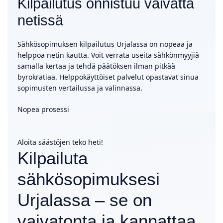
Kilpailutus onnistuu vaivatta
netissä
Sähkösopimuksen kilpailutus Urjalassa on nopeaa ja
helppoa netin kautta. Voit verrata useita sähkönmyyjiä
samalla kertaa ja tehdä päätöksen ilman pitkää
byrokratiaa. Helppokäyttöiset palvelut opastavat sinua
sopimusten vertailussa ja valinnassa.
Nopea prosessi
Aloita säästöjen teko heti!
Kilpailuta
sähkösopimuksesi
Urjalassa – se on
vaivatonta ja kannattaa