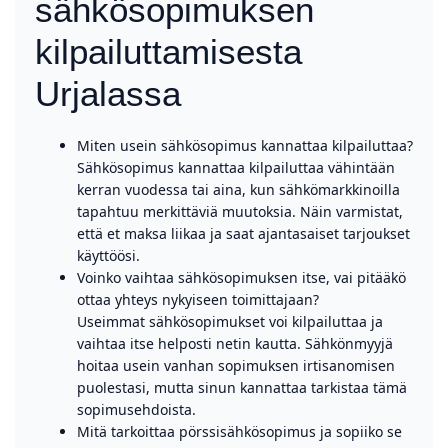
sähkösopimuksen
kilpailuttamisesta
Urjalassa
Miten usein sähkösopimus kannattaa kilpailuttaa?
Sähkösopimus kannattaa kilpailuttaa vähintään
kerran vuodessa tai aina, kun sähkömarkkinoilla
tapahtuu merkittäviä muutoksia. Näin varmistat,
että et maksa liikaa ja saat ajantasaiset tarjoukset
käyttöösi.
Voinko vaihtaa sähkösopimuksen itse, vai pitääkö
ottaa yhteys nykyiseen toimittajaan?
Useimmat sähkösopimukset voi kilpailuttaa ja
vaihtaa itse helposti netin kautta. Sähkönmyyjä
hoitaa usein vanhan sopimuksen irtisanomisen
puolestasi, mutta sinun kannattaa tarkistaa tämä
sopimusehdoista.
Mitä tarkoittaa pörssisähkösopimus ja sopiiko se