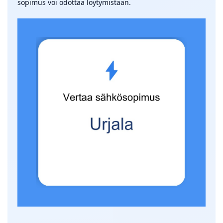
sopimus voi odottaa löytymistään.