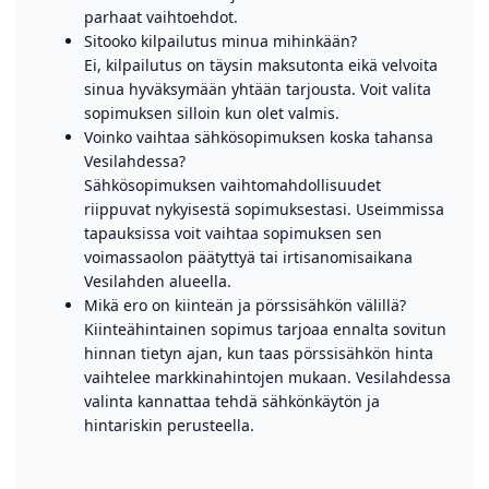
parhaat vaihtoehdot.
Sitooko kilpailutus minua mihinkään?
Ei, kilpailutus on täysin maksutonta eikä velvoita
sinua hyväksymään yhtään tarjousta. Voit valita
sopimuksen silloin kun olet valmis.
Voinko vaihtaa sähkösopimuksen koska tahansa
Vesilahdessa?
Sähkösopimuksen vaihtomahdollisuudet
riippuvat nykyisestä sopimuksestasi. Useimmissa
tapauksissa voit vaihtaa sopimuksen sen
voimassaolon päätyttyä tai irtisanomisaikana
Vesilahden alueella.
Mikä ero on kiinteän ja pörssisähkön välillä?
Kiinteähintainen sopimus tarjoaa ennalta sovitun
hinnan tietyn ajan, kun taas pörssisähkön hinta
vaihtelee markkinahintojen mukaan. Vesilahdessa
valinta kannattaa tehdä sähkönkäytön ja
hintariskin perusteella.