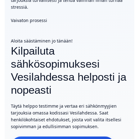
tarjouksia turvallisesti ja tehdä valinnan ilman turhaa
stressiä.
Vaivaton prosessi
Aloita säästäminen jo tänään!
Kilpailuta
sähkösopimuksesi
Vesilahdessa helposti ja
nopeasti
Täytä helppo testimme ja vertaa eri sähkönmyyjien
tarjouksia omassa kodissasi Vesilahdessa. Saat
henkilökohtaiset ehdotukset, joista voit valita itsellesi
sopivimman ja edullisimman sopimuksen.