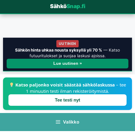
Sähkö
Snap.fi
UUTINEN
Sähkön hinta uhkaa nousta syksyllä yli 70 %
— Katso
futuuritulokset ja suojaa laskusi ajoissa.
Lue uutinen »
Katso paljonko voisit säästää sähkölaskussa
– tee
1 minuutin testi ilman rekisteröitymistä.
Tee testi nyt
Valikko