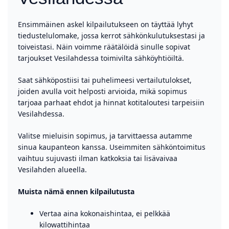
Ensimmäinen askel kilpailutukseen on täyttää lyhyt
tiedustelulomake, jossa kerrot sähkönkulutuksestasi ja
toiveistasi. Näin voimme räätälöidä sinulle sopivat
tarjoukset Vesilahdessa toimivilta sähköyhtiöiltä.
Saat sähköpostiisi tai puhelimeesi vertailutulokset,
joiden avulla voit helposti arvioida, mikä sopimus
tarjoaa parhaat ehdot ja hinnat kotitaloutesi tarpeisiin
Vesilahdessa.
Valitse mieluisin sopimus, ja tarvittaessa autamme
sinua kaupanteon kanssa. Useimmiten sähköntoimitus
vaihtuu sujuvasti ilman katkoksia tai lisävaivaa
Vesilahden alueella.
Muista nämä ennen kilpailutusta
Vertaa aina kokonaishintaa, ei pelkkää
kilowattihintaa